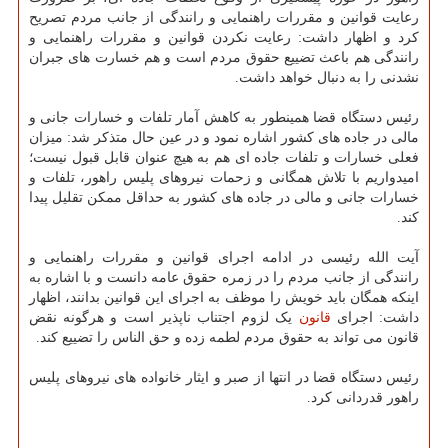
رعایت قوانین و مقررات راهنمایی و رانندگی از جانب مردم تصریح
کرد و اظهار داشت: رعایت نکردن قوانین و مقررات راهنمایی و
رانندگی هم باعث تضییع حقوق مردم است و هم خسارت های جبران
نشدنی را به دنبال خواهد داشت.
رئیس دستگاه قضا همینطور به کاهش آمار تلفات و خسارات جانی و
مالی در جاده های کشور اشاره نمود و در عین حال متذکر شد: میزان
فعلی خسارات و تلفات جاده ای هم به هیچ عنوان قابل قبول نیست؛
امیدواریم با تلاش همگانی و زحمات نیروهای پلیس راهور، تلفات و
خسارات جانی و مالی در جاده های کشور به حداقل ممکن تقلیل پیدا
کند.
آیت الله رئیسی در ادامه اجرای قوانین و مقررات راهنمایی و
رانندگی از جانب مردم را در زمره حقوق عامه دانست و با اشاره به
اینکه همگان باید خویش را موظف به اجرای این قوانین بدانند، اظهار
داشت: اجرای
قانون
یک لزوم اجتناب ناپذیر است و هرگونه نقض
قانون می تواند به حقوق مردم لطمه زده و حق الناس را تضییع کند.
رئیس دستگاه قضا در انتها از صبر و ایثار خانواده های نیروهای پلیس
راهور قدردانی کرد.