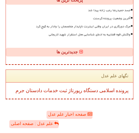
پربحث ترین ها
جسد حمیدرضا رجب زاده پیدا شد
آخرین وضعیت پرونده کرسنت
مرگ دورکاری در ایران وقتی اینترنت ناپایدار متخصصان را وادار به کوچ کرد
واکنش قوه قضاییه به ادعای شناسایی محل استقرار شهید لاریجانی
جدیدترین ها
تگهای علم عدل
پرونده
اسلامی
دستگاه
رپورتاژ
ثبت
خدمات
دادستان
جرم
صفحه اخبار علم عدل
علم عدل : صفحه اصلی