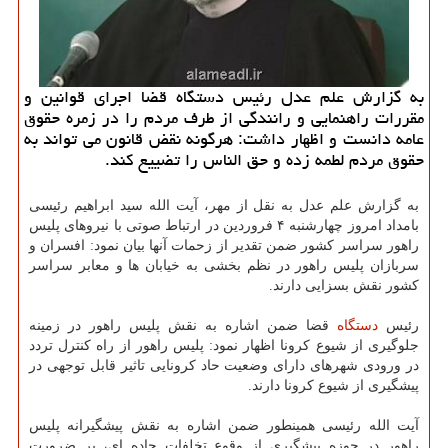
به گزارش علم عدل رئیس دستگاه قضا اجرای قوانین و
مقررات راهنمایی و رانندگی از طرف مردم را در زمره حقوق
عامه دانست و اظهار داشت: هرگونه نقض قانون می تواند به
حقوق مردم لطمه زده و حق الناس را تضییع کند.
به گزارش علم عدل به نقل از مهر، آیت الله سید ابراهیم رئیسی
بامداد امروز چهارشنبه ۴ فروردین در ارتباط صوتی با نیروهای پلیس
راهور سراسر کشور ضمن تقدیر از زحمات آنها بیان نمود: افسران و
سربازان پلیس راهور در نظم بخشی به خیابان ها و معابر سراسر
کشور نقش بسزایی دارند.
رئیس
دستگاه
قضا ضمن اشاره به نقش پلیس راهور در زمینه
جلوگیری از شیوع کرونا اظهار نمود: پلیس راهور از راه کنترل تردد
در ورودی شهرهای دارای وضعیت حاد کرونایی تاثیر قابل توجهی در
پیشگیری از شیوع کرونا دارند.
آیت الله رئیسی همینطور ضمن اشاره به نقش پیشگیرانه پلیس
راهور در حوزه پیشگیری از وقوع تخلفات جاده ای، بر ضرورت