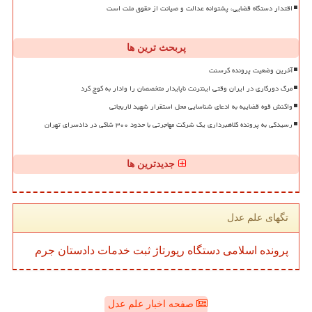
اقتدار دستگاه قضایی، پشتوانه عدالت و صیانت از حقوق ملت است
پربحث ترین ها
آخرین وضعیت پرونده کرسنت
مرگ دورکاری در ایران وقتی اینترنت ناپایدار متخصصان را وادار به کوچ کرد
واکنش قوه قضاییه به ادعای شناسایی محل استقرار شهید لاریجانی
رسیدگی به پرونده کلاهبرداری یک شرکت مهاجرتی با حدود ۳۰۰ شاکی در دادسرای تهران
جدیدترین ها
تگهای علم عدل
پرونده
اسلامی
دستگاه
رپورتاژ
ثبت
خدمات
دادستان
جرم
صفحه اخبار علم عدل