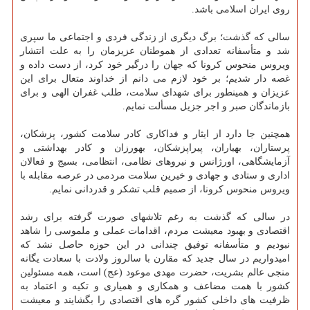
روی ایران اسلامی باشد.
سالی که گذشت؛ برگ دیگری از زندگی فردی و اجتماعی ما سپری
شد و متأسفانه تعدادی از هموطنان عزیزمان را به علت انتشار
ویروس منحوس کرونا که جهان را درگیر خود کرد، از دست داده و
غصه دار شدیم؛ بر خود لازم می دانم از خداوند متعال برای این
عزیزان و همینطور برای شهدای سلامت، طلب غفران الهی و برای
بازماندگان صبر و اجر جزیل مسألت نمایم.
همچنین جا دارد از ایثار و فداکاری کادر سلامت کشور، پزشکان،
پرستاران، بهیاران، پیراپزشکان، بهورزان و کادر بهداشتی و
آزمایشگاهی، اورژانس و نیروهای نظامی، انتظامی، بسیج و فعالان
اداری و ستادی و جهادی و خیرین سلامت مردمی در عرصه مقابله با
ویروس منحوس کرونا، از صمیم قلب تشکر و قدردانی نمایم.
در سالی که گذشت به رغم تلاشهای صورت گرفته برای رشد
اقتصادی و بهبود معیشت مردم، اقدامات عملی و ملموسی را شاهد
نبودیم و متأسفانه توفیق چندانی در این حوزه حاصل نشد که
امیدواریم در سال جدید که مقارن با سالروز ولادت با سعادت یگانه
منجی عالم بشریت، حضرت مهدی موعود (عج) است، همه مسئولین
کشور با همت مضاعف و همکاری و همیاری و تکیه و اعتماد به
ظرفیت های داخلی کشور گره های اقتصادی را بگشایند و معیشت