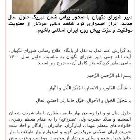
دبیر شورای نگهبان با صدور پیامی ضمن تبریک حلول سال
جدید، ابراز امیدواری کرد شاهد سالی سرشار از معنویت،
موفقیت و عزت پیش روی ایران اسلامی باشیم.
به گزارش علم عدل به نقل از پایگاه اطلاع رسانی شورای نگهبان،
آیت الله جنتی دبیر شورای نگهبان به مناسبت حلول سال ۱۴۰۰
پیامی صادر کرد که متن کامل آن به شرح زیر است:
بِسمِ اللهِ الرَّحمنِ الرَّحیم
یا مُقلِّبَ القُلوبِ و الابَصارِ یا مُدبِّرَ اللَّیلِ و النَّهارِ
یا مُحوِّلَ الحَولِ و الاَحوالِ، حَوِّل حالَنا اِلی اَحسَنِ الحالِ
حلول سال نو و فرا رسیدن بهار طبیعت مقارن با ماه شریف شعبان
المعظم و میلاد حضرت ولی عصر(عج) را به مقام معظم رهبری،
خانواده های معظم شهداء، ایثارگران، جانبازان، آزادگان و آحاد ملت
شریف ایران اسلامی تبریک می گویم و امیدوارم بهار طبیعت با بهار
جانها همراه شده و سالی سرشار از معنویت، موفقیت و عزت پیش