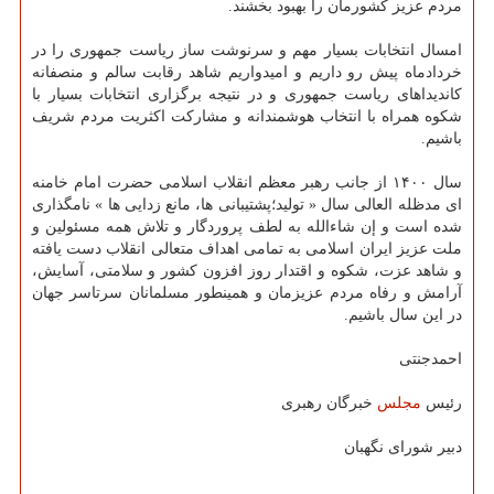
مردم عزیز کشورمان را بهبود بخشند.
امسال انتخابات بسیار مهم و سرنوشت ساز ریاست جمهوری را در
خردادماه پیش رو داریم و امیدواریم شاهد رقابت سالم و منصفانه
کاندیداهای ریاست جمهوری و در نتیجه برگزاری انتخابات بسیار با
شکوه همراه با انتخاب هوشمندانه و مشارکت اکثریت مردم شریف
باشیم.
سال ۱۴۰۰ از جانب رهبر معظم انقلاب اسلامی حضرت امام خامنه
ای مدظله العالی سال « تولید؛پشتیبانی ها، مانع زدایی ها » نامگذاری
شده است و إن شاءالله به لطف پروردگار و تلاش همه مسئولین و
ملت عزیز ایران اسلامی به تمامی اهداف متعالی انقلاب دست یافته
و شاهد عزت، شکوه و اقتدار روز افزون کشور و سلامتی، آسایش،
آرامش و رفاه مردم عزیزمان و همینطور مسلمانان سرتاسر جهان
در این سال باشیم.
احمدجنتی
رئیس
مجلس
خبرگان رهبری
دبیر شورای نگهبان