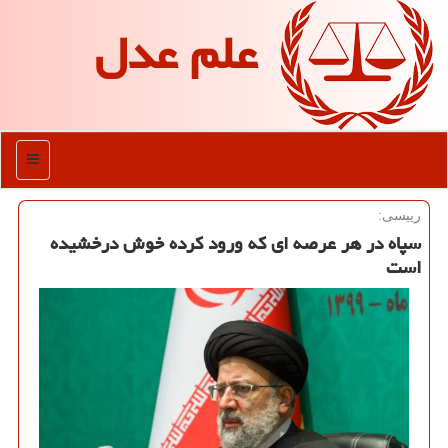
علم عدل
منو
رییسی:
سپاه در هر عرصه ای كه ورود كرده خوش درخشیده
است