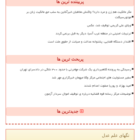
پربیننده ترین ها
مگر مالکیت هم زن و مرد دارد؟ واکنش مخاطبان خبرآنلاین به سلب حق مالکیت زنان بر
موتورسیکلت
ویلای علی کریمی توقیف شد، عکس
ترتیبات امنیتی در منطقه غرب آسیا، دیگر به قبل برنمی گردد
اقتدار دستگاه قضایی، پشتوانه عدالت و صیانت از حقوق ملت است
پربحث ترین ها
رسیدگی به پرونده کلاهبرداری یک شرکت مهاجرتی با حدود ۳۰۰ شاکی در دادسرای تهران
سفیر مسئولیت های اجتماعی مرکز وکلا میهمان خبرگزاری مهر شد
امید بهزاد و پوریا صفوت اعدام شدند
توضیحات مرکز رسانه قوه قضائیه درباره ی توقیف اموال سردار آزمون
جدیدترین ها
تگهای علم عدل