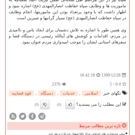
ماموریت ها و وظایف سپاه حفاظت انصارالمهدی (عج) اشاره نمود و
اظهار داشت که با وجود پرتعداد بودن این ماموریت‎ها، انجام وظایف
در سپاه حفاظت انصارالمهدی (عج) بسیار گرانبها و شیرین است.
وی همین طور با اشاره به تلاش دشمنان برای ایجاد یاس و ناامیدی
در مردم، اقدامات و کوشش های آیت‎الله رئیسی در دستگاه قضا و
سفرهای استانی ایشان را موجب امیدواری مردم عنوان نمود.
1399/12/28
18:42:18
2379
5
/
0.0
تگهای خبر:
اسلامی
,
خدمات
,
دستگاه
,
قوه قضاییه
این مطلب را می پسندید؟
(0)
(0)
تازه ترین مطالب مرتبط
سفیر مسئولیت های اجتماعی مرکز وکلا میهمان خبرگزاری مهر شد