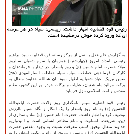
رئیس قوه قضاییه اظهار داشت: رییسی: سپاه در هر عرصه
ای که ورود کرده خوش درخشیده است.
به گزارش علم عدل به نقل از مرکز رسانه قوه قضاییه، سید ابراهیم
رئیسی بامداد امروز (چهارشنبه) همزمان با سوم شعبان سالروز
میلاد حضرت امام حسین (ع) و روز پاسدار، در دیدار با فرماندهان و
کارکنان فرماندهی حفاظت سپاه، سپاه حفاظت انصارالمهدی (عج)
ضمن تبریک اعیاد شعبانیه اظهار نمود: ان شاالله خداوند متعال به
برکت موالید ماه شعبان، عنایات و برکات خودرا بر این کشور، نظام
مقدس و امت اسلامی نازل فرماید.
رئیس قوه قضاییه سپس نامگذاری روز ولادت حضرت اباعبدالله
الحسین (ع) به نام روز پاسدار را یک ابتکار و نگاه بسیار باارزش
توصیف کرد و اظهار داشت: حضرت امام حسین (ع) نماد پاسداری از
دین، شریعت، انسانیت و تمام مظاهر انسانی است و امیدواریم
خداوند متعال توفیق کسب معرفت نسبت به وجود مقدس حضرت
اباعبدالله الحسین (ع) و تاسی و پیروی از راه و مکتب ایشان را به