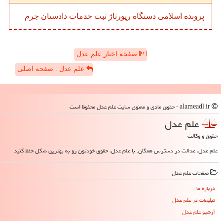
پرونده
اسلامی
دستگاه
رپورتاژ
ثبت
خدمات
دادستان
جرم
صفحه اخبار علم عدل
علم عدل : صفحه اصلی
alameadl.ir - حقوق مادی و معنوی سایت علم عدل محفوظ است
علم عدل
حقوق و وکالت
علم عدل، عدالت در دسترس همگان. با علم عدل، حقوق خودتون رو به بهترین شکل حفظ کنید
صفحات علم عدل
درباره ما
تبلیغات در علم عدل
آرشیو علم عدل