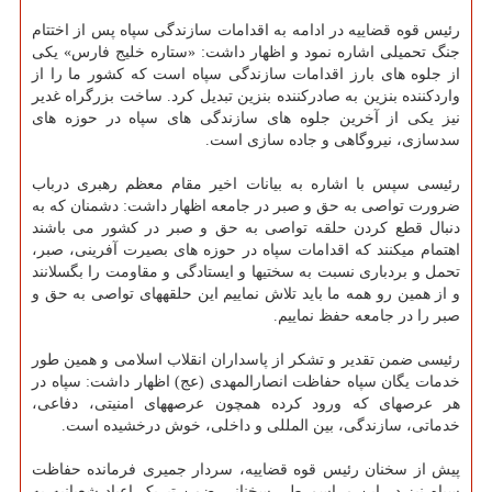
رئیس قوه قضاییه در ادامه به اقدامات سازندگی سپاه پس از اختتام
جنگ تحمیلی اشاره نمود و اظهار داشت: «ستاره خلیج فارس» یکی
از جلوه های بارز اقدامات سازندگی سپاه است که کشور ما را از
واردکننده بنزین به صادرکننده بنزین تبدیل کرد. ساخت بزرگراه غدیر
نیز یکی از آخرین جلوه های سازندگی های سپاه در حوزه های
سدسازی، نیروگاهی و جاده سازی است.
رئیسی سپس با اشاره به بیانات اخیر مقام معظم رهبری درباب
ضرورت تواصی به حق و صبر در جامعه اظهار داشت: دشمنان که به
دنبال قطع کردن حلقه تواصی به حق و صبر در کشور می باشند
اهتمام می‎کنند که اقدامات سپاه در حوزه های بصیرت آفرینی، صبر،
تحمل و بردباری نسبت به سختی‎ها و ایستادگی و مقاومت را بگسلانند
و از همین رو همه ما باید تلاش نماییم این حلقه‎های تواصی به حق و
صبر را در جامعه حفظ نماییم.
رئیسی ضمن تقدیر و تشکر از پاسداران انقلاب اسلامی و همین طور
خدمات یگان سپاه حفاظت انصارالمهدی (عج) اظهار داشت: سپاه در
هر عرصه‎ای که ورود کرده همچون عرصه‎های امنیتی، دفاعی،
خدماتی، سازندگی، بین المللی و داخلی، خوش درخشیده است.
پیش از سخنان رئیس قوه قضاییه، سردار جمیری فرمانده حفاظت
سپاه نیز در این مراسم طی سخنانی ضمن تبریک اعیاد شعبانیه به