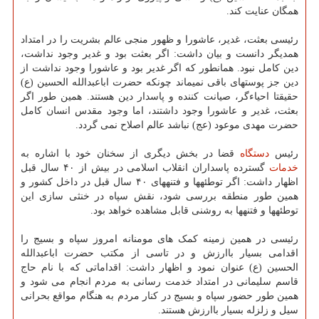
همگان عنایت کند.
رئیسی بعثت، غدیر، عاشورا و ظهور منجی عالم بشریت را در امتداد
همدیگر دانست و بیان داشت: اگر بعثت بود و غدیر وجود نداشت،
دین کامل نبود. همانطور که اگر غدیر بود و عاشورا وجود نداشت از
دین جز پوسته‎ای باقی نمی‎ماند چونکه حضرت اباعبدالله الحسین (ع)
حقیقتا احیاءگر، صیانت کننده و پاسدار دین هستند. همین طور اگر
بعثت، غدیر و عاشورا وجود داشتند، اما وجود مقدس انسان کامل
حضرت مهدی موعود (عج) نباشد عالم اصلاح نمی گردد.
رئیس
دستگاه
قضا در بخش دیگری از سخنان خود با اشاره به
خدمات
گسترده پاسداران انقلاب اسلامی در بیش از ۴۰ سال قبل
اظهار داشت: اگر توطئه‎ها و فتنه‎های ۴۰ سال قبل در داخل کشور و
همین طور منطقه بررسی شود، نقش سپاه در خنثی سازی این
توطئه‎ها و فتنه‎ها به روشنی قابل مشاهده خواهد بود.
رئیسی در همین زمینه کمک های مومنانه امروز سپاه و بسیج را
اقدامی بسیار باارزش و در تاسی از مکتب حضرت اباعبدالله
الحسین (ع) عنوان نمود و اظهار داشت: اقداماتی که با نام حاج
قاسم سلیمانی در امتداد خدمت رسانی به مردم انجام می شود و
همین طور حضور سپاه و بسیج در کنار مردم به هنگام مواقع بحرانی
سیل و زلزله بسیار باارزش هستند.