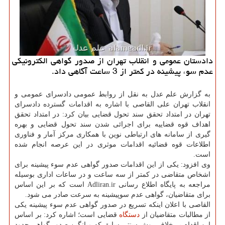
دادستان عمومی و انقلاب تهران از صدور گواهی الکترونیکی
عدم سوء پیشینه در کمتر از 3 ساعت آگاهی داد.
به گزارش علم عدل به نقل از روابط عمومی دادسرای عمومی و
انقلاب تهران علی القاصی با اشاره به اقدامات گسترده دادسرای
تهران در امتداد تحقق سند تحول قضایی بیان کرد: در امتداد تحقق
اهداف قوه قضاییه برای اجرائی شدن سند تحول قضایی و بهره
گیری از سامانه های ارتباطی نوین با همکاری مرکز آمار و فناوری
اطلاعات قوه قضائیه اقدامات موثری در این عرصه انجام شده
است.
وی افزود: یکی از این اقدامات صدور گواهی عدم سوء پیشینه برای
اشخاص متقاضی در کمتر از سه ساعت و در ساعات اداری بوسیله
مراجعه به پایگاه اطلاع رسانی Adliran.ir است که بر این اساس
برای متقاضیان، گواهی عدم سوپیشینه به سرعت صادر می شود.
القاصی با اعلان اینکه تسریع در صدور گواهی عدم سوء پیشینه یکی
از مطالبات متقاضیان از
دستگاه
قضایی است؛ اشاره کرد: بر اساس
این اقدام بر خلاف روش سنتی سابق که میانگین صدور گواهی حدود