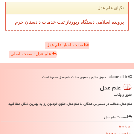
تگهای علم عدل
پرونده
اسلامی
دستگاه
رپورتاژ
ثبت
خدمات
دادستان
جرم
صفحه اخبار علم عدل
علم عدل : صفحه اصلی
alameadl.ir - حقوق مادی و معنوی سایت علم عدل محفوظ است
علم عدل
حقوق و وکالت
علم عدل، عدالت در دسترس همگان. با علم عدل، حقوق خودتون رو به بهترین شکل حفظ کنید
صفحات علم عدل
درباره ما
تبلیغات در علم عدل