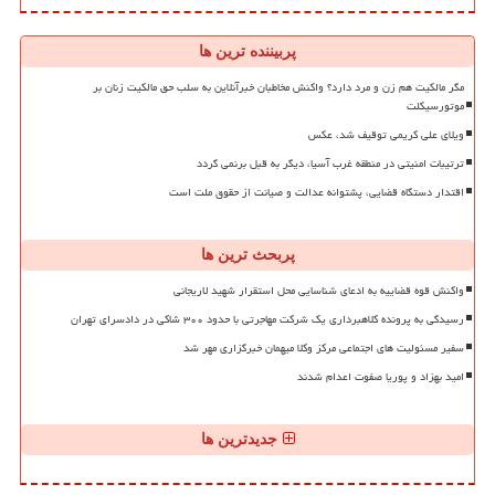
پربیننده ترین ها
مگر مالکیت هم زن و مرد دارد؟ واکنش مخاطبان خبرآنلاین به سلب حق مالکیت زنان بر
موتورسیکلت
ویلای علی کریمی توقیف شد، عکس
ترتیبات امنیتی در منطقه غرب آسیا، دیگر به قبل برنمی گردد
اقتدار دستگاه قضایی، پشتوانه عدالت و صیانت از حقوق ملت است
پربحث ترین ها
واکنش قوه قضاییه به ادعای شناسایی محل استقرار شهید لاریجانی
رسیدگی به پرونده کلاهبرداری یک شرکت مهاجرتی با حدود ۳۰۰ شاکی در دادسرای تهران
سفیر مسئولیت های اجتماعی مرکز وکلا میهمان خبرگزاری مهر شد
امید بهزاد و پوریا صفوت اعدام شدند
جدیدترین ها