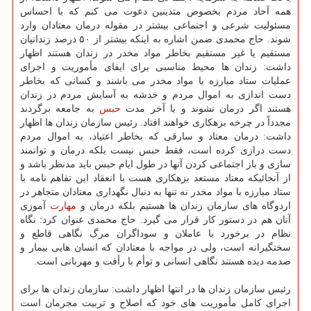
همه آحاد مردم بخصوص متدینین دعوت می کنم که با احساس
مسئولیت شرعی و اجتماعی بیشتر در مقوله درمان معتادان وارد
شوند. حاج محمدی ضمن اشاره به اینکه بیشتر از ۵۰ درصد زندانیان
مستقیم یا غیر مستقیم بخاطر مواد مخدر در زندان هستند اظهار
داشت: زندان ها محیط مناسبی برای ایفای مأموریت و اجرای
عملیات ستاد مبارزه با مواد مخدر می باشند و کسانی که بخاطر
دست اندازی به اموال مردم و خدشه به آسایش مردم در زندان
هستند اگر درمان نشوند و با آخر مدت
حبس
به جامعه برگردند
مجدداً در چرخه بزهکاری خواهند افتاد. رئیس سازمان زندان ها اظهار
داشت: درمان معتاد و سارقی که بخاطر اعتیاد، به اموال مردم
دست درازی کرده است، فقط حبس نیست بلکه درمان و توانمند
سازی و باز اجتماعی کردن آنها در طول ایام حبس باید مدنظر باشد و
از آنجائیکه معتاد مستعد بزهکاری هست با انعقاد این تفاهم نامه با
ستاد مبارزه با مواد مخدر نه تنها به دنبال نگهداری معتادان متجاهر در
اردوگاه های سازمان زندان ها هستیم بلکه درمان و
مهارت
آموزی
آنان هم در دستور کار قرار می گیرد. حاج محمدی عنوان کرد: نگاه
نظام در برخورد با عاملان و سوداگران مرگ نگاهی قاطع و
سختگیرانه است، ولی در مواجه با معتادان که انسان هایی بیمار و
صدمه دیده هستند نگاهی انسانی و توأم با رأفت و مهربانی است.
رئیس سازمان زندان ها در انتها اظهار داشت: سازمان زندان ها برای
اجرای کامل مأموریت های خود که اصلاح و تربیت مجرمان است