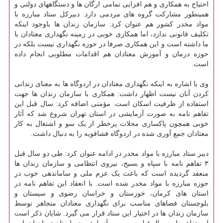
احتیاج به همکاری و هم افزایی تمامی ارگان ها و دستگاههای دولتی و
همینطور مشارکت گروه های مردمی دارد. دبیرکل ستاد مبارزه با
مواد مخدر کشور هم عنوان کرد: سازمان زندان ها باوجود اینکه
تکلیف قانونی ندارد، اما همکاری خوبی در زمینه نگهداری معتادان با
ما داشته است و این همکاری صرفا در حوزه نگهداری نیست بلکه در
حوزه درمان و آموزش معتادان هم اقدامات مطلوبی انجام داده
است.
وی با اشاره به اینکه نگهداری معتادان در اردوگاه ها به معنای زندانی
کردن آنان نیست اظهار داشت: همکاری با سازمان زندان ها جهت
استفاده از ظرفیت اسکان است. مؤمنی اضافه کرد: سال قبل این
تفاهم نامه به صورت آزمایشی در استان تهران شروع شد که آثار
خوبی همچون پاکسازی محلات پرخطر از یک سو و اشتغال به کار
معتادان جمع آوری شده در اردوگاه فشافویه را به دنبال داشت.
دبیر ستاد مبارزه با مواد مخدر در ادامه عنوان کرد: طی دو سال قبل
۳ تفاهم نامه با سپاه و بسیج، نیروی انتظامی و سازمان زندان ها
منعقد گردیده است که باعث یک عزم ملی و ساماندهی خوب در
حوزه مبارزه با مواد مخدر شده است. با انعقاد این تفاهم نامه در
استان های کرمان، خوزستان و خراسان رضوی و سیستان و
بلوچستان فضاهای مناسب برای نگهداری معتادان متجاهر توسط
سازمان زندان ها در اختیار این ستاد قرار می گیرد. شایان ذکر است