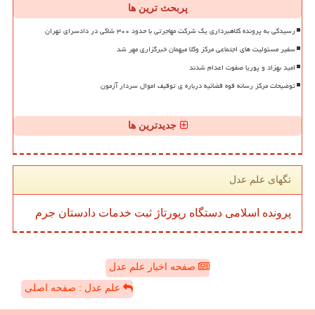
پربحث ترین ها
رسیدگی به پرونده کلاهبرداری یک شرکت مهاجرتی با حدود ۳۰۰ شاکی در دادسرای تهران
سفیر مسئولیت های اجتماعی مرکز وکلا میهمان خبرگزاری مهر شد
امید بهزاد و پوریا صفوت اعدام شدند
توضیحات مرکز رسانه قوه قضائیه درباره ی توقیف اموال سردار آزمون
جدیدترین ها
تگهای علم عدل
پرونده
اسلامی
دستگاه
رپورتاژ
ثبت
خدمات
دادستان
جرم
صفحه اخبار علم عدل
علم عدل : صفحه اصلی