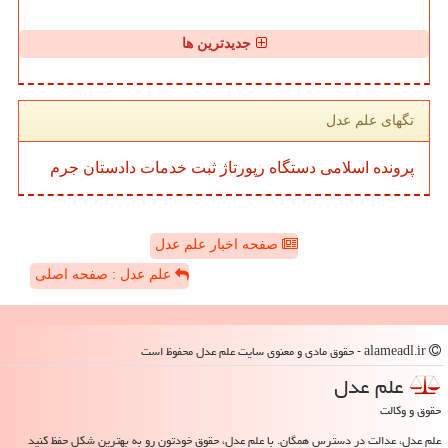
جدیدترین ها
تگهای علم عدل
پرونده
اسلامی
دستگاه
رپورتاژ
ثبت
خدمات
دادستان
جرم
صفحه اخبار علم عدل
علم عدل : صفحه اصلی
alameadl.ir - حقوق مادی و معنوی سایت علم عدل محفوظ است
علم عدل
حقوق و وکالت
علم عدل، عدالت در دسترس همگان. با علم عدل، حقوق خودتون رو به بهترین شکل حفظ کنید