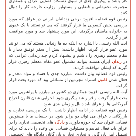
کار باشد و پیگیری جدی از سوی دستگاه قضایی عراق و همکاری
مجموعه تحقیقاتی و قضایی و مسئولین وزارت خارجه کار را دنبال
کنند.
رئیس قوه قضاییه افزود: برخی زندانیان ایرانی در عراق که مورد
بررسی بخش کنسولی ما قرار گرفتند که می توانستند با یک عفوی
به خانواده هایشان برگردند، این مورد پیشنهاد شد و مورد موافقت
قرار گرفت.
آیت الله رئیسی با اشاره به اینکه ده ها زندانی هستند که می توانند
مورد عفو قرار گیرند، اظهار داشت: پیش از سفر توفیق دیدار با
مقام معظم رهبری را داشتم و پیشنهاد کردم چند زندانی عراقی که
در
زندان
ایران هستند بتوانند مشمول عفو مقام معظم رهبری قرار
گیرند که ایشان موافقت کردند.
رئیس قوه قضائیه بیان داشت: مبارزه جدی با فساد و مواد مخدر و
فعال شدن
قانون
استراد مجرمین از مسائلی بود که مورد بحث قرار
گرفت.
آیت الله رئیسی افزود: همکاری دو کشور در مبارزه با پولشویی مورد
بحث قرار گرفت و قرار شد پیگیری شود. اجرایی شدن قانون اخراج
آمریکایی ها از عراق باید دنبال و زمان بندی شود.
رئیس قوه قضاییه در ادامه اظهار داشت: با یک بررسی، تجارت و
بازرگانی با عراق می تواند دو برابر شود. در جلسات ما با مسئولین
قضایی عنوان شد که حوزه داوری و
دادگاه
های تخصصی تجاری را در
عراق باید فعال نماییم و مسئولین قضایی این وعده را دادند که برای
تسهیل امر بازرگانی و تجاری تجار و بازرگانان دادگاه های تخصصی