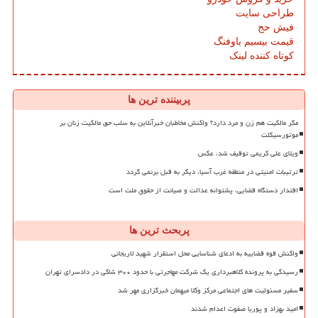
طراحی سایت
فیش حج
قیمت بیسیم باوفنگ
کوتاه کننده لینک
پربیننده ترین ها
مگر مالکیت هم زن و مرد دارد؟ واکنش مخاطبان خبرآنلاین به سلب حق مالکیت زنان بر
موتورسیکلت
ویلای علی کریمی توقیف شد، عکس
ترتیبات امنیتی در منطقه غرب آسیا، دیگر به قبل برنمی گردد
اقتدار دستگاه قضایی، پشتوانه عدالت و صیانت از حقوق ملت است
پربحث ترین ها
واکنش قوه قضاییه به ادعای شناسایی محل استقرار شهید لاریجانی
رسیدگی به پرونده کلاهبرداری یک شرکت مهاجرتی با حدود ۳۰۰ شاکی در دادسرای تهران
سفیر مسئولیت های اجتماعی مرکز وکلا میهمان خبرگزاری مهر شد
امید بهزاد و پوریا صفوت اعدام شدند