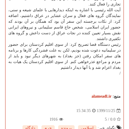
تجاری را فعال کنند.
آیت الله رئیسی با اشاره به اینکه دیدارهایی با علمای شیعه و سنی،
نمایندگان گروه های فعال و سران عشایر در عراق داشتیم، اضافه
کرد: از نکات برجسته این سفر آن بود که همگان بر آن بودند که
حضور ایران اسلامی، شخص حاج قاسم سلیمانی و نیروهای ایرانی
نقش بسیار تعیین کننده در نجات عراق از دست داعش و گروه های
تکفیری داشتند.
رئیس دستگاه قضا تصریح کرد: از سوی اقلیم کردستان برای حضور
در سلیمانیه دعوت شده بودیم، لکن به علت فشردگی کارها و برنامه
های سفر امکان رفتن (جز بغداد) به شهرهای دیگر نبود و باید از
مردم و مراجع عذرخواهی کنم. از سوی اقلیم کردستان یک هیات به
بغداد اعزام شد و با آنها دیدار داشتیم
/
منبع:
alameadl.ir
1399/11/25
15:34:35
1916
5
/
0.0
تگهای خبر:
اسلامی
,
پرونده
,
جرم
,
دادگاه