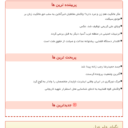
پربیننده ترین ها
مگر مالکیت هم زن و مرد دارد؟ واکنش مخاطبان خبرآنلاین به سلب حق مالکیت زنان بر
موتورسیکلت
ویلای علی کریمی توقیف شد، عکس
ترتیبات امنیتی در منطقه غرب آسیا، دیگر به قبل برنمی گردد
اقتدار دستگاه قضایی، پشتوانه عدالت و صیانت از حقوق ملت است
پربحث ترین ها
جسد حمیدرضا رجب زاده پیدا شد
آخرین وضعیت پرونده کرسنت
مرگ دورکاری در ایران وقتی اینترنت ناپایدار متخصصان را وادار به کوچ کرد
واکنش قوه قضاییه به ادعای شناسایی محل استقرار شهید لاریجانی
جدیدترین ها
تگهای علم عدل