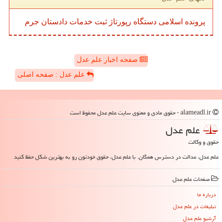
پرونده
اسلامی
دستگاه
رپورتاژ
ثبت
خدمات
دادستان
جرم
صفحه اخبار علم عدل
علم عدل : صفحه اصلی
alameadl.ir - حقوق مادی و معنوی سایت علم عدل محفوظ است
علم عدل
حقوق و وکالت
علم عدل، عدالت در دسترس همگان. با علم عدل، حقوق خودتون رو به بهترین شکل حفظ کنید
صفحات علم عدل
درباره ما
تبلیغات در علم عدل
آرشیو علم عدل