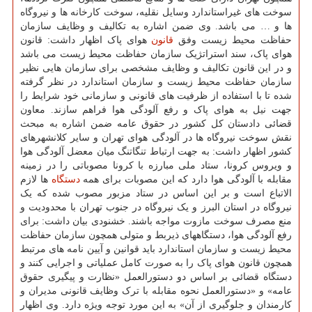
سوخت های غیراستاندارد وسایل نقلیه، سوخت کارخانه ها و نیروگاه
ها و … می باشد. وی ضمن اشاره به تکالیف و وظایف سازمان
حفاظت محیط زیست وفق
قانون
هوای پاک اظهار داشت: قانون
هوای پاک، سند استراتژیک سازمان حفاظت محیط زیست می باشد
و در این قانون تکالیف و وظایف مشخصی برای سازمان هایی نظیر
سازمان حفاظت محیط زیست و سازمان استاندارد در نظر گرفته
شده تا با استفاده از ظرفیت های قانونی و سازمانی خود شرایط را
جهت نیل به هوای پاک و رفع آلودگی هوا فراهم سازند. معاون
قضائی دادستان کل کشور در حقوق عامه ضمن اشاره به مبحث
نقش سوخت نیروگاه ها در آلودگی هوای تهران و سایر کلانشهرهای
کشور اظهار داشت: به جهت ارتباط تنگاتنگ میان معضل آلودگی هوا
و ویروس کرونا، ستاد ملی مبارزه با کرونا مصوباتی را در زمینه
مقابله با آلودگی هوا دارد که این مصوبات برای همه
دستگاه
ها لازم
الاتباع است و بر این اساس در ستاد مزبور مصوب شده که یک
نیروگاه در استان البرز و یک نیروگاه در جنوب تهران با محدودیت و
منع مصرف سوخت مازوت مواجه باشند. خشنودی بیان داشت: برای
رفع آلودگی هوا، دستگاههای ذیربط و متولی همچون سازمان حفاظت
محیط زیست و سازمان استاندارد باید قوانین و آیین نامه های مرتبط
همچون قانون هوای پاک را به صورت کامل عملیاتی و اجرایی کنند و
دستگاه قضائی بر اساس دو دستورالعمل «نظارت و پیگیری حقوق
عامه» و «دستورالعمل نحوه مقابله با ترک وظایف قانونی مدیران و
کارمندان و جلوگیری از آن» به این مورد توجه ویژه دارد. وی اظهار