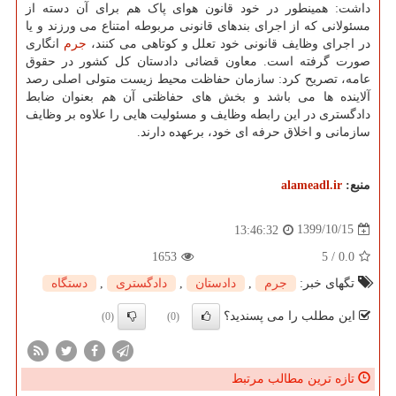
داشت: همینطور در خود قانون هوای پاک هم برای آن دسته از
مسئولانی که از اجرای بندهای قانونی مربوطه امتناع می ورزند و یا
در اجرای وظایف قانونی خود تعلل و کوتاهی می کنند،
جرم
انگاری
صورت گرفته است. معاون قضائی دادستان کل کشور در حقوق
عامه، تصریح کرد: سازمان حفاظت محیط زیست متولی اصلی رصد
آلاینده ها می باشد و بخش های حفاظتی آن هم بعنوان ضابط
دادگستری در این رابطه وظایف و مسئولیت هایی را علاوه بر وظایف
سازمانی و اخلاق حرفه ای خود، برعهده دارند.
منبع:
alameadl.ir
1399/10/15
13:46:32
1653
5
/
0.0
تگهای خبر:
جرم
,
دادستان
,
دادگستری
,
دستگاه
این مطلب را می پسندید؟
(0)
(0)
تازه ترین مطالب مرتبط