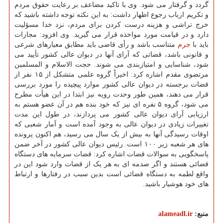
گردد و گرفتار می شود. وی با تاکید مضاعف بر رعایت حقوق مردم
و تکریم ارباب رجوع اظهار داشت: به این نکته توجه داشته باشید که
خرج تراشی و هزینه درست کردن برای مردم، نزد خدا مسؤلیت
دارد و در قیامت مورد مواخذه قرار می گیرید. وی افزود: مجازات
باید با
جرم
متناسب باشد و رأی قاضی باید مطابق معیارهای شرعی
و قانونی باشد، قضاتی که آرای آنها در دیوان عالی کشور تأیید می
شود، شناسایی و امتیازبندی می شوند. حجت الاسلام و المسلمین
مرتضوی مقدم اشاره کرد: اخیراً گروه علمی متشکل از ۱۵ نفر از
قضات برجسته در دیوان عالی کشور موارد پیچیده را مورد بررسی
قرار می دهند، همین طور وحدت رویه نیز ابتدا در این هیأت مطرح
می شود، گروه ۵ نفره ای نیز که خود بنده هم در آن عضو هستم به
ارزیابی آرای دیوان عالی کشور می پردازند، در طول این مدت
تغییرات زیادی در دیوان عالی به وجود آمده است و آمار شعبی که
اوقات رسیدگی آنها به بیش از یک سال می رسید، هم اکنون پرونده
های هر شعبه زیر ۱۰۰ است. رئیس دیوان عالی کشور در آخر ضمن
پاسخگویی به سوالات قضات اشاره کرد: قضات سرمایه های دستگاه
قضائی هستند و اگر صدمه ای به هر یک از قضات وارد شود این در
واقع لطمه به دستگاه قضائی است بدین سبب در رفتارها و ارتباط
های خود هوشیار باشید.
منبع:
alameadl.ir