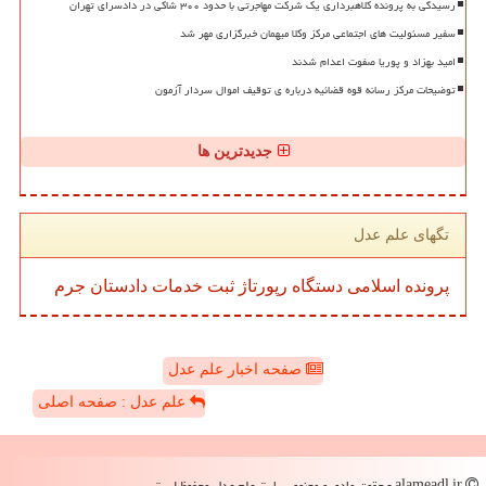
رسیدگی به پرونده کلاهبرداری یک شرکت مهاجرتی با حدود ۳۰۰ شاکی در دادسرای تهران
سفیر مسئولیت های اجتماعی مرکز وکلا میهمان خبرگزاری مهر شد
امید بهزاد و پوریا صفوت اعدام شدند
توضیحات مرکز رسانه قوه قضائیه درباره ی توقیف اموال سردار آزمون
جدیدترین ها
تگهای علم عدل
پرونده
اسلامی
دستگاه
رپورتاژ
ثبت
خدمات
دادستان
جرم
صفحه اخبار علم عدل
علم عدل : صفحه اصلی
alameadl.ir - حقوق مادی و معنوی سایت علم عدل محفوظ است