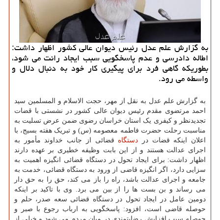
به گزارش علم عدل رئیس دیوان عالی كشور اظهار داشت:
اطاله دادرسی و عدم پاسخگویی سبب ایجاد رانت می شود،
بطوریكه گاهی فرد برای پیگیری كار خود به دنبال دلال و
واسطه می رود.
به گزارش علم عدل به نقل از مهر، حجت الاسلام و المسلمین سید
احمد مرتضوی مقدم رئیس دیوان عالی کشور در نشستی با قضات
تجدیدنظر و کیفری یک استان خراسان رضوی ضمن عرض تسلیت به
مناسبت رحلت حضرت فاطمه معصومه (س) و تبریک هفته بسیج، با
اعلان اینکه قضات در
دستگاه
قضائی از جانب خداوند مأمور به
اجرای عدالت هستند و از این بابت وظیفه خطیری بر عهده دارند
اظهار داشت: برای ایجاد تحول در دستگاه قضائی انگیزه اهمیت به
سزایی دارد، اگر انگیزه قاضی از ورود به دستگاه قضائی، خدمت به
جامعه و اجرای عدالت باشد، راه را باز می کند، حق را به حق دار
می رساند و بن بست ها را از بین می برد. وی با تاکید بر اینکه
دومین عامل در ایجاد تحول در دستگاه قضائی سعه صدر، حلم و
حوصله قاضی است، افزود: پاسخگویی به ارباب رجوع با صبر و
حوصله سبب افزایش رضایتمندی در میان مردم می شود و خیلی از