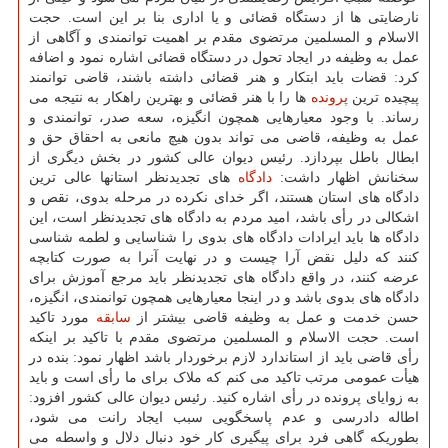
نارضایتی ها از دستگاه قضائی و یا اداری بنا بر این است. حجت
الاسلام و المسلمین مرتضوی مقدم بر اهمیت توانمندی و آگاهی از
عمل به وظیفه در ایجاد تحول در دستگاه قضائی اشاره نمود و اضافه
کرد: قضات باید ابتکار و هنر قضائی داشته باشند، قاضی توانمند
پیچیده ترین
پرونده
ها را با هنر قضائی و بهترین راهکار به نتیجه می
رساند. با وجود معیارهایی همچون انگیزه، سعه صدر، توانمندی و
عمل به وظیفه، قاضی می تواند بدون هیچ مانعی به احقاق حق و
ابطال باطل بپردازد. رئیس دیوان عالی کشور در بخش دیگری از
سخنانش اظهار داشت:
دادگاه
های تجدیدنظر استانها عالی ترین
دادگاه های استان هستند، اگر خدای نکرده در مرحله بدوی، نقص و
اشکالی در رأی باشد، امید مردم به دادگاه های تجدیدنظر است، این
دادگاه ها باید ایرادات دادگاه های بدوی را شناسایی و لطمه شناسی
کنند که دلیل نقض آرا چیست و در نهایت آنرا به صورت کتابچه
عرضه کنند، در واقع دادگاه های تجدیدنظر باید مرجع آموزش برای
دادگاه های بدوی باشد و در اینجا معیارهایی همچون توانمندی، انگیزه،
حسن خدمت و عمل به وظیفه قاضی بیشتر از
سابقه
مورد تاکید
است. حجت الاسلام و المسلمین مرتضوی مقدم با تاکید بر اینکه
رأی قاضی باید از استاندارد لازم برخوردار باشد اظهار نمود: بنده در
هیأت عمومی مرتب تاکید می کنم که ملاک برای ما رأی است و باید
به زوایای پرونده در رأی اشاره کنید. رئیس دیوان عالی کشور افزود:
اطاله دادرسی و عدم پاسخگویی سبب ایجاد رانت می شود،
بطوریکه گاهی فرد برای پیگیری کار خود دنبال دلال و واسطه می