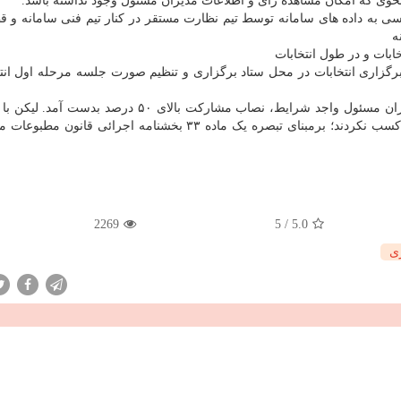
رسی به داده های سامانه توسط تیم نظارت مستقر در کنار تیم فنی سامانه و ق
ه
رگزاری انتخابات در محل ستاد برگزاری و تنظیم صورت جلسه مرحله اول انتخ
۱۹- در مرحله اول انتخابات با مشارکت ۲۲۶۱ نفر از مدیران مسئول واجد شرایط، نصاب مشارکت بالای ۵۰ د
این که هیچ یک از نامزدها اکثریت مطلق آرای ماخوذه را کسب نکردند؛ برمبنای تبصره یک ماده ۳۳ بخشنامه اجرائی
2269
5
/
5.0
ی