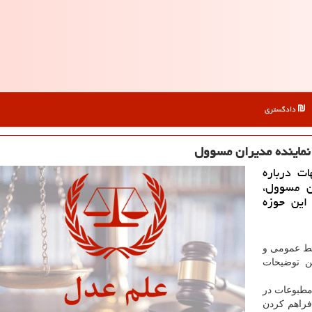
دادگستری
 نماینده مدیران مسوول
ت درباره
ن مسوول،
این حوزه
ابط عمومی و
ن توضیحات
طبوعات در
راهم کردن