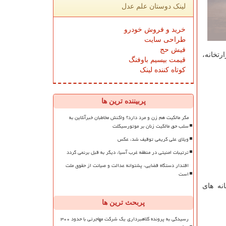
لینک دوستان علم عدل
خرید و فروش خودرو
طراحی سایت
فیش حج
رتخانه،
قیمت بیسیم باوفنگ
کوتاه کننده لینک
پربیننده ترین ها
مگر مالکیت هم زن و مرد دارد؟ واکنش مخاطبان خبرآنلاین به
سلب حق مالکیت زنان بر موتورسیکلت
ویلای علی کریمی توقیف شد، عکس
ترتیبات امنیتی در منطقه غرب آسیا، دیگر به قبل برنمی گردد
اقتدار دستگاه قضایی، پشتوانه عدالت و صیانت از حقوق ملت
است
نه های
پربحث ترین ها
رسیدگی به پرونده کلاهبرداری یک شرکت مهاجرتی با حدود ۳۰۰