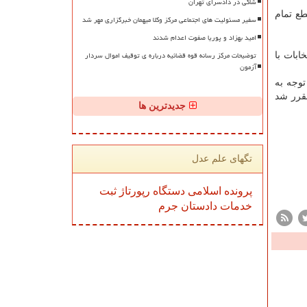
شاکی در دادسرای تهران
طع تمام
سفیر مسئولیت های اجتماعی مرکز وکلا میهمان خبرگزاری مهر شد
امید بهزاد و پوریا صفوت اعدام شدند
توضیحات مرکز رسانه قوه قضائیه درباره ی توقیف اموال سردار
ابات با
آزمون
رصد بدست آمد. لیکن با توجه به
 قانون مطبوعات مقرر شد
جدیدترین ها
تگهای علم عدل
پرونده
اسلامی
دستگاه
رپورتاژ
ثبت
خدمات
دادستان
جرم