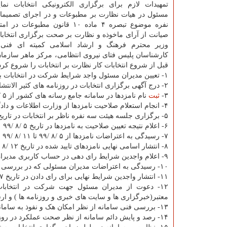
تمهیدات لازم برای برگزاری الکترونیکی انتخابات نمای
مسئول در هیات نظارت بر مطبوعات و در اجرای تصمیم
نفره موضوع تبصره ۴ ماده ۱۰ قانون مطبوع
صیانت از آرای ماخوذه و نظارت بر صحت برگزاری انتخابات
وزیر محترم فرهنگ و ارشاد اسلامی کمیته ای فنی
کارشناسان پلیس فتای نیروی انتظامی، مرکز ماهر سازما
قبل از شروع انتخابات کار نظارت بر انتخابات را شروع کر
۱- تعیین مدیران مسئول واجد شرایط شرکت در انتخابات برمبنای فاکتورهای قید شده شده در تبصره ۴ ماده ۳۳ بخشنامه اجرائی قانون
۲- درج آگهی برگزاری انتخابات در روزنامه های کثیر الانتشار در تاریخ های ۵ /۷ /۹۹ و ۶ /۷ /۹۹ و ۷ /۷ /۹۹
۳-
ثبت
نام نامزدها در سامانه جامع رسانه های کشور از ۵ /۷ /۹۹ تا ۱۲ /۷ /۹۹
۴- انجام استعلام صلاحیت نامزدها از وزارت اطلاعات و دادگستری در تاریخ ۱۵ /۷ /۹۹
۵- برگزاری جلسه هیئت سه نفره ناظر بر انتخابات در تاریخ ۲۸ /۷ /۹۹
۶- اعلام نتیجه تعیین صلاحیت به نامزدها در تاریخ ۵ /۸ /۹۹
۷- رسیدگی به اعتراضات نامزدها از ۵ /۸ /۹۹ تا ۱۱ /۸ /۹۹
۸- انتشار اسامی نهایی نامزدهای تایید شده در تاریخ ۱۲ /۸ /۹۹
۹- اعلام واجدین شرایط رای دهی در حساب کاربری مدیران مسئول و ارسال پیامک به ایشان در تاریخ ۵ /۸ /۹۹
۱۰- رسیدگی به اعتراضات مدیران مسئولی که در بررسی دبیرخانه واجد شرایط رای دهی نبوده اند از ۵ /۸ /۹۹ تا ۱۴ /۸ /۹۹
۱۱- انتشار واجدین شرایط نهایی برای رای دادن در تاریخ ۱۷ /۸ /۹۹
۱۲- دعوت از مدیران مسئول جهت شرکت در انتخابات
معتبر(خبرگزاری ها و سایت های خبری و روزنامه ها ) و ارسال پیامک به 
۱۳- بررسی فنی سامانه از نظر امکان هک و نفوذ به سامانه قبل از زمان برگزاری انتخابات
۱۴- رصد و پایش دائم سامانه از نظر صحت عملکرد در روز انتخابات