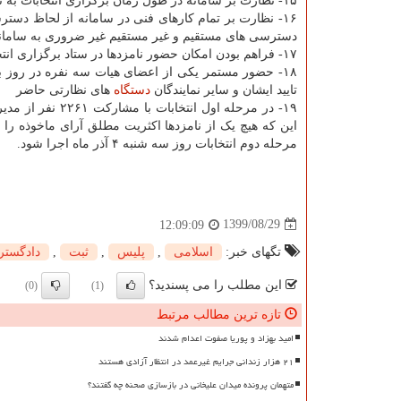
۱۵- نظارت بر سامانه در طول زمان برگزاری انتخابات به نحوی که امکان مشاهده رای و اطلاعات مدیران مسئول وجود نداشته باشد.
۱۶- نظارت بر تمام کارهای فنی در سامانه از لحاظ دست
دسترسی های مستقیم و غیر مستقیم غیر ضروری به سامان
۱۷- فراهم بودن امکان حضور نامزدها در ستاد برگزاری انتخابات و در طول انتخابات
۱۸- حضور مستمر یکی از اعضای هیات سه نفره در روز ب
تایید ایشان و سایر نمایندگان
دستگاه
های نظارتی حاضر
مرحله دوم انتخابات روز سه شنبه ۴ آذر ماه اجرا شود.
1399/08/29
12:09:09
تگهای خبر:
اسلامی
,
پلیس
,
ثبت
,
دادگستر
این مطلب را می پسندید؟
(0)
(1)
تازه ترین مطالب مرتبط
امید بهزاد و پوریا صفوت اعدام شدند
۲۱ هزار زندانی جرایم غیرعمد در انتظار آزادی هستند
متهمان پرونده میدان علیخانی در بازسازی صحنه چه گفتند؟