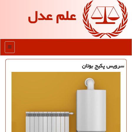
علم عدل
منو
سرویس پكیج بوتان