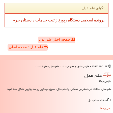
تگهای علم عدل
پرونده
اسلامی
دستگاه
رپورتاژ
ثبت
خدمات
دادستان
جرم
صفحه اخبار علم عدل
علم عدل : صفحه اصلی
alameadl.ir - حقوق مادی و معنوی سایت علم عدل محفوظ است
علم عدل
حقوق و وکالت
علم عدل، عدالت در دسترس همگان. با علم عدل، حقوق خودتون رو به بهترین شکل حفظ کنید
صفحات علم عدل
درباره ما