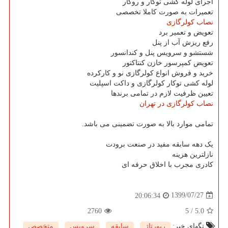
اجرای لوله کشی توکار و روکار
تعمیرات به صورت کاملا تخصصی
نصاب کولرگازی
تعویض و تعمیر برد
رفع ریزش آب از پنل
شستشو و سرویس پنل و کندانسور
تعویض کمپرسور خازن کنتاکتور
خرید و فروش انواع کولرگازی نو و کارکرده
لوله کشی توکار کولرگازی و داکت اسپلیت
تعیین ظرفیت لازم در تمامی برندها
نصاب کولرگازی در تهران
تمامی موارد بالا به صورت تضمینی می باشد.
یک دهه سابقه مفید در صنعت برودت
نازلترین هزینه
کادری مجرب با اخلاق حرفه ای
1399/07/27
20:06:34
2760
5
/
5.0
تگهای خبر:
رپورتاژ
,
سابقه
,
سرویس
,
متخصص