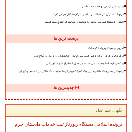
ویلای علی کریمی توقیف شد، عکس
ترتیبات امنیتی در منطقه غرب آسیا، دیگر به قبل برنمی گردد
اقتدار دستگاه قضایی، پشتوانه عدالت و صیانت از حقوق ملت است
پربحث ترین ها
آخرین وضعیت پرونده کرسنت
مرگ دورکاری در ایران وقتی اینترنت ناپایدار متخصصان را وادار به کوچ کرد
واکنش قوه قضاییه به ادعای شناسایی محل استقرار شهید لاریجانی
رسیدگی به پرونده کلاهبرداری یک شرکت مهاجرتی با حدود ۳۰۰ شاکی در دادسرای تهران
جدیدترین ها
تگهای علم عدل
پرونده
اسلامی
دستگاه
رپورتاژ
ثبت
خدمات
دادستان
جرم