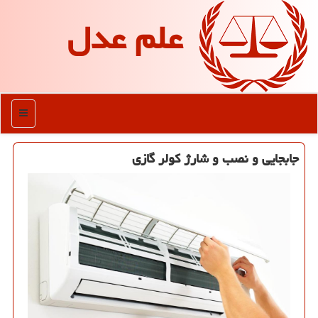
علم عدل
منو
جابجایی و نصب و شارژ كولر گازی