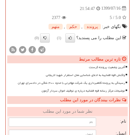
1399/07/16
21:54:47
2377
5
/
5.0
تگهای خبر:
پرونده
,
حكم
,
متهم
این مطلب را می پسندید؟
(0)
(1)
تازه ترین مطالب مرتبط
آخرین وضعیت پرونده کرسنت
واکنش قوه قضاییه به ادعای شناسایی محل استقرار شهید لاریجانی
رسیدگی به پرونده کلاهبرداری یک شرکت مهاجرتی با حدود ۳۰۰ شاکی در دادسرای تهران
توضیحات مرکز رسانه قوه قضائیه درباره ی توقیف اموال سردار آزمون
نظرات بینندگان در مورد این مطلب
نظر شما در مورد این مطلب
نام:
ایمیل: