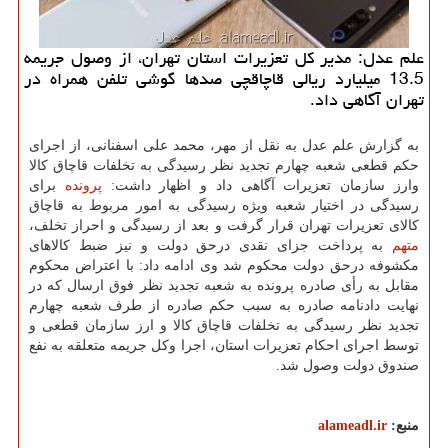
علم عدل: مدیر كل تعزیرات استان تهران، از وصول جریمه
13.5 میلیارد ریالی قاچاقچی صدها گوشی تلفن همراه در
تهران آگاهی داد.
به گزارش علم عدل به نقل از مهر، محمد علی اسفنانی، از اجرای
حکم قطعی شعبه چهارم تجدید نظر رسیدگی به تخلفات قاچاق کالا
وارز سازمان تعزیرات آگاهی داد و اظهار داشت:
پرونده
برای
رسیدگی در اختیار شعبه ویژه رسیدگی به امور مربوط به قاچاق
کالای تعزیرات تهران قرار گرفت و بعد از رسیدگی و احراز تخلف،
متهم
به پرداخت جزای نقدی درحق دولت و نیز ضبط کالاهای
مکشوفه درحق دولت محکوم شد وی ادامه داد: با اعتراض محکوم
مقابل به رأی صادره پرونده به شعبه تجدید نظر فوق ارسال که در
نهایت دادنامه صادره به سبب حکم صادره از طرف شعبه چهارم
تجدید نظر رسیدگی به تخلفات قاچاق کالا و ارز سازمان قطعی و
توسط اجرای احکام تعزیرات استان، اجرا وکل جریمه متعلقه به نفع
صندوق دولت وصول شد.
منبع:
alameadl.ir