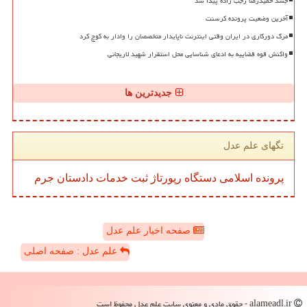
جسد حمیدرضا رجب زاده پیدا شد
آخرین وضعیت پرونده کرسنت
مرگ دورکاری در ایران وقتی اینترنت ناپایدار متخصصان را وادار به کوچ کرد
واکنش قوه قضاییه به ادعای شناسایی محل استقرار شهید لاریجانی
جدیدترین ها
تگهای علم عدل
پرونده
اسلامی
دستگاه
رپورتاژ
ثبت
خدمات
دادستان
جرم
صفحه اخبار علم عدل
علم عدل : صفحه اصلی
alameadl.ir - حقوق مادی و معنوی سایت علم عدل محفوظ است