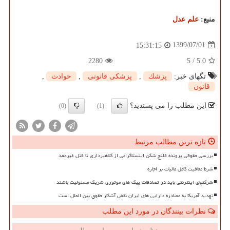
منبع:
علم عدل
1399/07/01
15:31:15
2280
5
/
5.0
تگهای خبر:
پزشك
,
پزشكی قانونی
,
حوادث
,
قانون
این مطلب را می پسندید؟
(0)
(1)
تازه ترین مطالب مرتبط
بررسی حقوقی پرونده قلنج شکن اینستاگرامی از کلاهبرداری تا قتل غیرعمد
شرط معافیت کامل مالیات بر اجاره
شرکتهای اینترنتی باید در تصادفات پیک های موتوری شریک مسئولیت باشند
تهدید آمریکا به مصادره دارایی های ایران نقض آشکار حقوق بین الملل است
نظرات بینندگان در مورد این مطلب