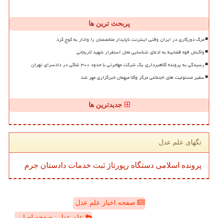
پربحث ترین ها
مرگ دورکاری در ایران وقتی اینترنت ناپایدار متخصصان را وادار به کوچ کرد
واکنش قوه قضاییه به ادعای شناسایی محل استقرار شهید لاریجانی
رسیدگی به پرونده کلاهبرداری یک شرکت مهاجرتی با حدود ۳۰۰ شاکی در دادسرای تهران
سفیر مسئولیت های اجتماعی مرکز وکلا میهمان خبرگزاری مهر شد
جدیدترین ها
تگهای علم عدل
پرونده
اسلامی
دستگاه
رپورتاژ
ثبت
خدمات
دادستان
جرم
صفحه اخبار علم عدل
علم عدل : صفحه اصلی