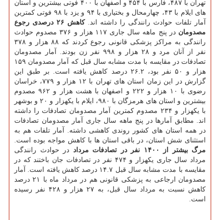
تهران با ۴۸۷، فارس با ۴۵۴ و اصفهان با ۴۰۰ فوتی بیشترین و استان
های ایلام با ۴۳، چهارمحال و بختیاری با ۹۴ و یزد با ۹۸ فوتی کمترین
آمار تلفات حوادث رانندگی را داشته اند.
کاهش ۲۶ درصدی رجوع
مصدومان
در پنج ماهه سال جاری ۱۱۷ هزار و ۳۷۶ مصدوم حوادث
رانندگی به مراکز پزشکی قانونی رجوع کردند که ۸۸ هزار و ۳۷۸
نفر از آنان مرد و ۲۸ هزار و ۹۹۸ نفر زن بودند. آمار مصدومان
تصادفات در مقایسه با مدت مشابه سال قبل که آمار مصدومان ۱۵۹
هزار و ۵۰ نفر بود، ۲۶.۲ درصد کاهش یافته است. بر طبق این
گزارش در این زمان استان های تهران با ۱۲ هزار و ۷۷۹، خراسان
رضوی با ۱۰ هزار و ۲۲۲ و اصفهان با هشت هزار و ۹۶۲ مصدوم
بیشترین و استان های هرمزگان با ۹۸۰، ایلام با یکهزار و ۲۰ و بوشهر
با یکهزار و ۲۳۴ مصدوم کمترین آمار مصدومان تصادفات را داشته
اند. مطابق آمارها در پنج ماهه سال جاری آمار مصدومان تصادفات
در همه استان های کشور روندی کاهشی داشته. آمار تلفات هم به
استثنای شش استان، در باقی استان ها با کاهش مواجه بوده است.
مرگ بیشتر از ۱۴۰۰ نفر در تصادفات مرداد
در حوادث رانندگی
مرداد سال جاری یکهزار و ۴۷۴ نفر در تصادفات جان باختند که در
مقایسه با مدت مشابه سال قبل ۱۴.۷ درصد کاهش یافته است. آمار
مصدومان ارجاعی به پزشکی قانونی هم در مرداد ماه با ۲۱ درصد
کاهش نسبت به مرداد سال قبل، به ۲۷ هزار و ۴۲۸ نفر رسیده
است.