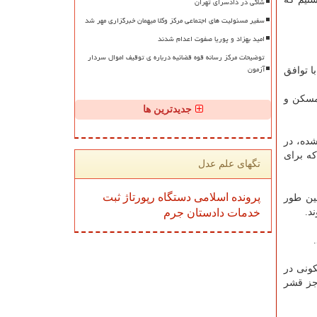
شاکی در دادسرای تهران
سفیر مسئولیت های اجتماعی مرکز وکلا میهمان خبرگزاری مهر شد
امید بهزاد و پوریا صفوت اعدام شدند
توضیحات مرکز رسانه قوه قضائیه درباره ی توقیف اموال سردار
آزمون
خلیه ۳۱۴۱ مورد بوده که ۲۶ درصد موارد را شکل می دهد و ۴ درصد با توافق
 مسکن و
جدیدترین ها
شده، در
که برای
تگهای علم عدل
پرونده
اسلامی
دستگاه
رپورتاژ
ثبت
ین طور
خدمات
دادستان
جرم
د.
است و برمبنای آمار ۸۷۰ مورد تخلیه مسکونی در
 را جز قشر