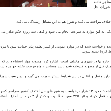
تاجر خاتمه
ا شورای حل
ختلاف مراجعه می کنند و شورا هم به این مسائل رسیدگی می کند.
گی به این موارد به سرعت انجام می شود و گاهی سه روزه حکم صادر می 
شده و خواسته شده که در موارد عمومی از قشر لطمه پذیر حمایت شود تا مردم
 کرونا تمدید شوند.
جاره بها در شهرهای مختلف است، اشاره کرد: مصوبه چهار استثناء دارد که 
ه فروخته شده باشد مستاجر ۲ ماه فرصت تخلیه خواهد داشت.
 دارد و نقل و انتقال در این شرایط بیشتر صورت می گیرد و بدین سبب شور
وی در تشریح آمار یک و نیم ماهه گذشته شوراها اظهار داشت: حدود ۱۳ هزار درخواست به شوراهای حل اختلاف کشور سرا
است که همکاران ما ۹۷ درصد موارد را اساسا طبق مصوبه عمل کردند و تنها ۳۴۵ مورد خطا بوده و کمتر ا
صادقی با اعلان اینکه مقدار تخلیه ها مصداق تبصره ۱، ۲ و ۳ مصوبه بوده است، بیان کرد: حدود ۳۶ مورد برمبنای ت