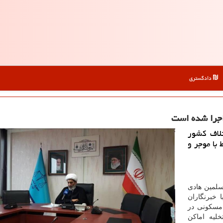
دادگستری
لاف كشور
باط با موجر و
سلمین هادی
خبرنگاران
 مسکونی در
لیه اماکن