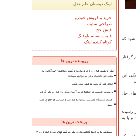
لینک دوستان علم عدل
خرید و فروش خودرو
طراحی سایت
فیش حج
قیمت بیسیم باوفنگ
شود که
کوتاه کننده لینک
 گرفتار
پربیننده ترین ها
مگر مالکیت هم زن و مرد دارد؟ واکنش مخاطبان خبرآنلاین به
سلب حق مالکیت زنان بر موتورسیکلت
یکی این
ویلای علی کریمی توقیف شد، عکس
ترتیبات امنیتی در منطقه غرب آسیا، دیگر به قبل برنمی گردد
اهای حل
اقتدار دستگاه قضایی، پشتوانه عدالت و صیانت از حقوق ملت
است
سر کسور رسیده
ز ۳ درصد یا اطلاع نداشتند و یا به
پربحث ترین ها
رسیدگی به پرونده کلاهبرداری یک شرکت مهاجرتی با حدود ۳۰۰
بصره یکم تخلیه داشتیم که