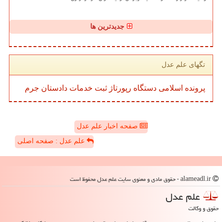
جدیدترین ها
تگهای علم عدل
پرونده
اسلامی
دستگاه
رپورتاژ
ثبت
خدمات
دادستان
جرم
صفحه اخبار علم عدل
علم عدل : صفحه اصلی
alameadl.ir - حقوق مادی و معنوی سایت علم عدل محفوظ است
علم عدل
حقوق و وکالت