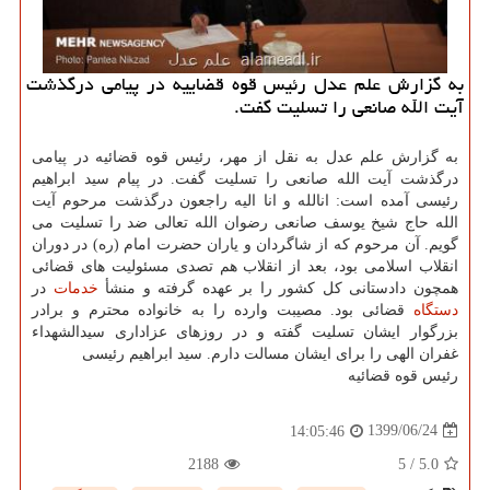
به گزارش علم عدل رئیس قوه قضاییه در پیامی درگذشت
آیت الله صانعی را تسلیت گفت.
به گزارش علم عدل به نقل از مهر، رئیس قوه قضائیه در پیامی
درگذشت آیت الله صانعی را تسلیت گفت. در پیام سید ابراهیم
رئیسی آمده است: انالله و انا الیه راجعون درگذشت مرحوم آیت
الله حاج شیخ یوسف صانعی رضوان الله تعالی ضد را تسلیت می
گویم. آن مرحوم که از شاگردان و یاران حضرت امام (ره) در دوران
انقلاب اسلامی بود، بعد از انقلاب هم تصدی مسئولیت های قضائی
همچون دادستانی کل کشور را بر عهده گرفته و منشأ
خدمات
در
دستگاه
قضائی بود. مصیبت وارده را به خانواده محترم و برادر
بزرگوار ایشان تسلیت گفته و در روزهای عزاداری سیدالشهداء
غفران الهی را برای ایشان مسالت دارم. سید ابراهیم رئیسی
رئیس قوه قضائیه
1399/06/24
14:05:46
2188
5
/
5.0