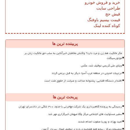
خرید و فروش خودرو
طراحی سایت
فیش حج
قیمت بیسیم باوفنگ
کوتاه کننده لینک
پربیننده ترین ها
مگر مالکیت هم زن و مرد دارد؟ واکنش مخاطبان خبرآنلاین به سلب حق مالکیت زنان بر
موتورسیکلت
ویلای علی کریمی توقیف شد، عکس
ترتیبات امنیتی در منطقه غرب آسیا، دیگر به قبل برنمی گردد
اقتدار دستگاه قضایی، پشتوانه عدالت و صیانت از حقوق ملت است
پربحث ترین ها
رسیدگی به پرونده کلاهبرداری یک شرکت مهاجرتی با حدود ۳۰۰ شاکی در دادسرای تهران
سفیر مسئولیت های اجتماعی مرکز وکلا میهمان خبرگزاری مهر شد
امید بهزاد و پوریا صفوت اعدام شدند
توضیحات مرکز رسانه قوه قضائیه درباره ی توقیف اموال سردار آزمون