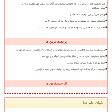
مگر مالکیت هم زن و مرد دارد؟ واکنش مخاطبان خبرآنلاین به سلب حق مالکیت زنان بر
موتورسیکلت
ویلای علی کریمی توقیف شد، عکس
ترتیبات امنیتی در منطقه غرب آسیا، دیگر به قبل برنمی گردد
اقتدار دستگاه قضایی، پشتوانه عدالت و صیانت از حقوق ملت است
پربحث ترین ها
رسیدگی به پرونده کلاهبرداری یک شرکت مهاجرتی با حدود ۳۰۰ شاکی در دادسرای تهران
سفیر مسئولیت های اجتماعی مرکز وکلا میهمان خبرگزاری مهر شد
امید بهزاد و پوریا صفوت اعدام شدند
توضیحات مرکز رسانه قوه قضائیه درباره ی توقیف اموال سردار آزمون
جدیدترین ها
تگهای علم عدل