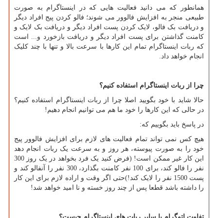
همانطور که می دانید فعالیت هایی که در اینستاگرام به صورت
طبیعی منجر به افزایش فالوور می شوند؛ فالو کردن پیج افراد دیگر
و دریافت بک فالو، لایک کردن پست افراد دیگر و دریافت بک لایک و
کامنت گذاشتن برای پست افراد دیگر و دریافت بازخورد و... است
که ربات اینستاگرام تمام این کارها با سرعت بالا و تنها با چند کلیک
انجام خواهد داد.
چرا از ربات اینستاگرام استفاده کنیم؟
حالا شاید با خود بگویید اصلا چرا از ربات اینستاگرام استفاده کنیم؟
در حالی که این کارها را خود ما هم می توانیم انجام دهیم!
در پاسخ باید بگوییم که:
هیچ کس نمی تواند تمام فعالیت های لازم برای افزایش فالوور پیج
خود را به صورت پیوسته، هر روز و به سرعت یک ربات انجام دهد
این کار غیر ممکن است! (فرض کنید یک فرد بخواهد در یک روز 300
نفر را فالو کند، برای 100 نفر کامنت بگذارد، 300 نفر را آنفالو کند و
پست 1500 نفر را لایک کند!)حتی اگر وقت و اراده لازم برای این کار
را داشته باشد قطعا پس از چند روز خسته و نا امید خواهد شد!
تفاوت اتوگرام با سایر ربات های اینستاگرام چیست؟