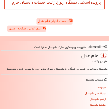
پرونده
اسلامی
دستگاه
رپورتاژ
ثبت
خدمات
دادستان
جرم
صفحه اخبار علم عدل
علم عدل : صفحه اصلی
alameadl.ir - حقوق مادی و معنوی سایت علم عدل محفوظ است
علم عدل
حقوق و وکالت
علم عدل، عدالت در دسترس همگان. با علم عدل، حقوق خودتون رو به بهترین شکل حفظ کنید
صفحات علم عدل
درباره ما
تبلیغات در علم عدل
آرشیو علم عدل
خدمات علم عدل