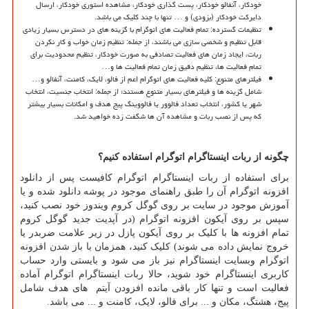
خودکار، آنفالو خودکار، پست گذاری خودکار، مشاهده استوری خودکار، ارسال
دایرکت خودکار (بزودی) و … تنها با چند کلیک می باشد.
تنظیمات گسترده: تمام فعالیت های اتوگرام با گزینه های در دسترس بسیار زیادی
قابل تنظیم و شخصی سازی می باشند، از جمله: تنظیم زمان خواب و کار نکردن
ربات، ایجاد زمان های فعالیت تصادفی به صورت خودکار، تنظیم محدودیت برای
تمام فعالیت ها، تنظیم دقیق زمان تمام فعالیت ها و…
فیلترهای متنوع: کلیه فعالیت های اتوگرام اعم از فالو، لایک، کامنت، آنفالو و…
شامل گزینه ها و فیلترهای بسیار متنوع هستند؛ از جمله: انتخاب جنسیت، انتخاب
شهر یا کشور، انتخاب تعداد فالوور یا فالووینگ پیج هدف و امکانات بسیار بیشتر
که پس از نصب ربات و مشاهده آن ها شگفت زده خواهید شد.
چگونه از ربات اینستاگرام اتوگرام استفاده کنیم؟
برای استفاده از ربات اینستاگرام اتوگرام کافیست پس از دانلود
افزونه اتوگرام آن را طبق راهنمای موجود در پوشه دانلود شده و یا
آموزش موجود در سایت بر روی گوگل کروم ویندوز خود نصب کنید،
سپس بر روی آیکون افزونه اتوگرام (در آپدیت جدید گوگل کروم
تمام افزونه ها با کلیک بر روی آیکون پازل در زیر علامت ضربدر یا
خروج نمایش داده می شوند) کلیک کنید، همزمان با باز شدن افزونه
اتوگرام وبسایت اینستاگرام نیز باز می شود و بایستی وارد حساب
کاربری اینستاگرام خود شوید، حالا ربات اینستاگرام اتوگرام آماده
فعالیت است و تنها کار باقی مانده افزودن آیتم های هدف شامل
پیج، هشتگ، مکان و ... برای فالو، لایک، کامنت و ... می باشد.