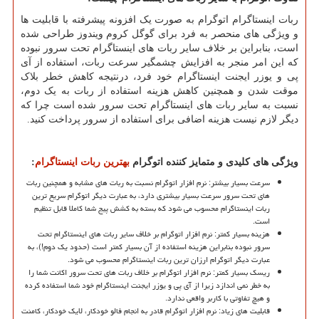
ربات اینستاگرام اتوگرام به صورت یک افزونه پیشرفته با قابلیت ها
و ویژگی های منحصر به فرد برای گوگل کروم ویندوز طراحی شده
است، بنابراین بر خلاف سایر ربات های اینستاگرام تحت سرور نبوده
که این امر منجر به افزایش چشمگیر سرعت ربات، استفاده از آی
پی و یوزر ایجنت اینستاگرام خود فرد، درنتیجه کاهش خطر بلاک
موقت شدن و همچنین کاهش هزینه استفاده از ربات به یک دوم،
نسبت به سایر ربات های اینستاگرام تحت سرور شده است چرا که
دیگر لازم نیست هزینه اضافی برای استفاده از سرور پرداخت کنید.
ویژگی های کلیدی و متمایز کننده اتوگرام
بهترین ربات اینستاگرام
:
سرعت بسیار بیشتر: نرم افزار اتوگرام نسبت به ربات های مشابه و همچنین ربات
های تحت سرور سرعت بسیار بیشتری دارد، به عبارت دیگر اتوگرام سریع ترین
ربات اینستاگرام محسوب می شود که بسته به کشش پیج شما کاملا قابل تنظیم
است.
هزینه بسیار کمتر: نرم افزار اتوگرام بر خلاف سایر ربات های اینستاگرام تحت
سرور نبوده بنابراین هزینه استفاده از آن بسیار کمتر است (حدود یک دوم!)، به
عبارت دیگر اتوگرام ارزان ترین ربات اینستاگرام محسوب می شود.
ریسک بسیار کمتر: نرم افزار اتوگرام بر خلاف ربات های تحت سرور اکانت شما را
به خطر نمی اندازد زیرا از آی پی و یوزر ایجنت اینستاگرام خود شما استفاده کرده
و هیچ تفاوتی با کاربر واقعی ندارد.
قابلیت های زیاد: نرم افزار اتوگرام قادر به انجام فالو خودکار، لایک خودکار، کامنت