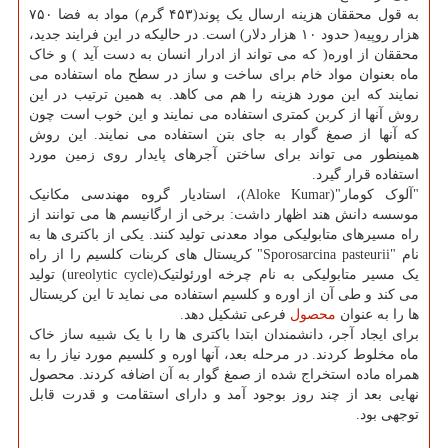
به قول محققان هزینه ارسال یک پوند(۴۵۳ گرم) مواد به فضا ۷۵۰
هزار روپیه( حدود ۱۰ هزار دلار) است. در حالیکه در این فرایند جدید،
محققان از اوره( که می تواند از ادرار انسان به دست آید ) و خاک
ماه بعنوان مواد خام برای ساخت و ساز در سطح ماه استفاده می
نمایند که این مورد هزینه را هم می کاهد. به همین ترتیب در این
روش آنها از کربن کمتری استفاده می نمایند و این خوب است چون
که آنها از صمغ گوار به جای بتن استفاده می نمایند. این روش
همینطور می تواند برای ساختن آجرهای پایدار روی زمین مورد
استفاده قرار گیرد.
"آلوک کومار"(Aloke Kumar)، استادیار گروه مهندسی مکانیک
موسسه دانش هند اظهار داشت: برخی از ارگانیسم ها می توانند از
راه مسیرهای متابولیکی مواد معدنی تولید کنند. یکی از باکتری ها به
نام "Sporosarcina pasteurii" کریستال های کربنات کلسیم را از راه
یک مسیر متابولیکی به نام چرخه اورئولتیک(ureolytic cycle) تولید
می کند و طی آن از اوره و کلسیم استفاده می نماید تا این کریستال
ها را به عنوان
محصول
فرعی تشکیل دهد.
برای ایجاد آجر، دانشمندان ابتدا باکتری ها را با یک شبیه ساز خاک
ماه مخلوط کردند. در مرحله بعد، آنها اوره و کلسیم مورد نیاز را به
همراه ماده استخراج شده از صمغ گوار به آن اضافه کردند. محصول
نهایی بعد از چند روز بوجود آمد و دارای استقامت و قدرت قابل
توجهی بود.