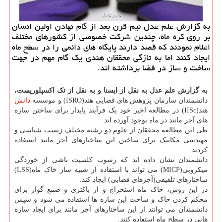
به گزارش علم عدل نیم قرن بعد از گام نهادن اولین انسان
بر روی كره ماه، چندین شركت خصوصی از كشورهای مختلف
اعلام نمودند كه قصد دارند پایگاه های دائمی را در سطح ماه
ایجاد كنند اما به تازگی محققان هندی یك گام مهم در جهت
ساخت و ساز در فضا برداشته اند.
به گزارش علم عدل به نقل از ایسنا و به نقل از تک اکسپلوریست،
دانشمندان سازمان پژوهش های فضایی هند(ISRO) و موسسه
دانش
هند(IISc) در مطالعه اخیر خود یک فرآیند پایدار برای ساختن سازه
های آجر مانند در ماه بوجود آورده اند.
طی این مطالعه محققان از علوم دو رشته مختلف زیست شناسی و
مهندسی مکانیک برای ساختن این ساختارهای آجر مانند استفاده
کردند.
دانشمندان نشان داده اند که رسوب کلسیت ناشی از خوردگی
میکروبی(MICP) می تواند با استفاده از شبیه ساز خاک ماه(LSS)
ساختارهای تلفیقی(آجرهای فضایی) ایجاد کند.
در این روش، خاک ماه استخراج و از باکتری و صمغ گوار برای
محکم کردن خاک و ساخت این سازه ها استفاده می شود و سپس
دانشمندان می توانند از این ساختارهای آجر مانند برای ایجاد سازه
هایی در سطح ماه استفاده کنند.