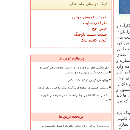
لینک دوستان علم عدل
خرید و فروش خودرو
طراحی سایت
ارآمد و
فیش حج
 دارای
قیمت بیسیم باوفنگ
۱۰۲ به خصوصیت های
کوتاه کننده لینک
شش کرد
فت امور
 اعضای
پربیننده ترین ها
سازند و
مه وارد
مگر مالکیت هم زن و مرد دارد؟ واکنش مخاطبان خبرآنلاین به
سلب حق مالکیت زنان بر موتورسیکلت
در کنار
ی توجه
ویلای علی کریمی توقیف شد، عکس
ندان را
ترتیبات امنیتی در منطقه غرب آسیا، دیگر به قبل برنمی گردد
سیون و
اقتدار دستگاه قضایی، پشتوانه عدالت و صیانت از حقوق ملت
ها باید
است
ی که می
که باید
پربحث ترین ها
 قانونی
 نظارتی
مرگ دورکاری در ایران وقتی اینترنت ناپایدار متخصصان را