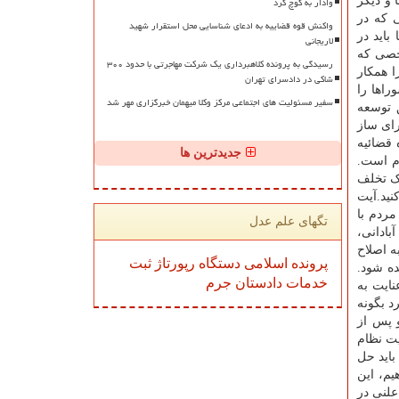
وادار به کوچ کرد
 و دیگر
ی که در
واکنش قوه قضاییه به ادعای شناسایی محل استقرار شهید
باید در
لاریجانی
خصی که
رسیدگی به پرونده کلاهبرداری یک شرکت مهاجرتی با حدود ۳۰۰
ا همکار
شاکی در دادسرای تهران
راها را
سفیر مسئولیت های اجتماعی مرکز وکلا میهمان خبرگزاری مهر شد
ق توسعه
رای ساز
 قضائیه
جدیدترین ها
دم است.
یک تخلف
نید.آیت
مردم با
تگهای علم عدل
بادانی،
ه اصلاح
پرونده
اسلامی
دستگاه
رپورتاژ
ثبت
ده شود.
خدمات
دادستان
جرم
نایت به
د بگونه
و پس از
یت نظام
ره کردند، باید حل
یم، این
لنی در