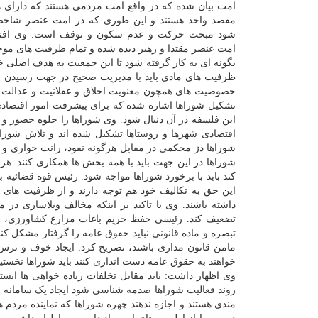
امت بیان شده که در واقع امت مردمی هستند که دارای 
مقصد واحد هستند و این طوری که در امت عنصر شاخ
شود مبحث حرکت و عدم سکون و توقف است. وی افزود
امت عنصر مقتدا و رهبر دیده شده و تمام ظرفیت های موجو
بگونه ای به کار گرفته شود تا این جمعیت به هدف اصلی 
ظرفیت های مادی باید با مدیریت صحیح در جهت رسیدن ب
خصوصیت های همچون معنویت اخلاق و عقلانیت و عدالت 
تشکیل شوراها اشاره شده که برای پیشرفت امور اقتصاد
این فلسفه در آن دنبال شود. وی شوراها را جلوه حضور و
اقتصادی شهرها و روستاها تشکیل شده اند و تلاش شورا
شوراها دژ محکمی در مقابل هرگونه نفوذ، رانت خواری و ف
شوراها در این جهت باید با همه بخش ها همکاری کنند. هر
کند باید با برخورد شوراها مواجه شود. رئیس قوه قضائیه ب
این حق به تکالیف خود هم توجه دارند و از ظرفیت های 
داشته باشند. وی با تاکید بر اینکه مخالف ویلاسازی در
تضعیف کند. رئیسی حفظ حریم باغات مزارع کشاورزی، شه
تبصره و ماده قانونی نباید حقوق عامه را گرفتار مشکل ک
مامن قانون مداری باشند، تصریح کرد: ایجاد خوف و ترس 
خواهند به حقوق عامه دست اندازی کنند باید شوراها نخستین 
وی اظهار داشت: باید مقابل تخلفات زیاده خواهی ها ایستا
روند فعالیت شوراها صدمه شناسی شود ایجاد یک سامانه 
مندی هستند و اجازه ندهند چهره شوراها که نماینده مردم