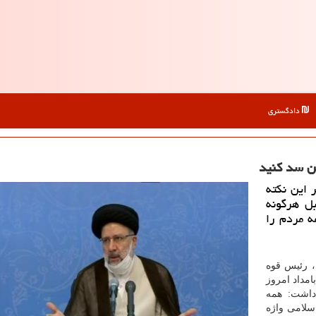
دادگستری
ین سد كنید
 این نكته
ل هرگونه
ه مردم را
، رئیس قوه
مداد امروز
داشت: همه
اسلامی واژه