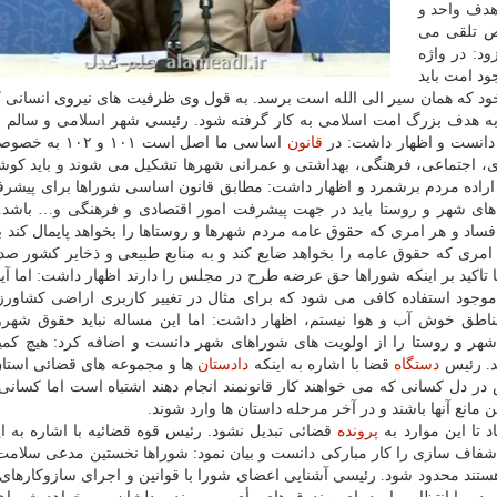
هدف واحد و
ص تلقی می
: در واژه
د امت باید
خود که همان سیر الی الله است برسد. به قول وی ظرفیت های نیروی انسانی ک
ه هدف بزرگ امت اسلامی به کار گرفته شود. رئیسی شهر اسلامی و سالم را
دانست و اظهار داشت: در
قانون
اساسی ما اصل است ۱۰۱ و 
ی، اجتماعی، فرهنگی، بهداشتی و عمرانی شهرها تشکیل می شوند و باید کو
 اراده مردم برشمرد و اظهار داشت: مطابق قانون اساسی شوراها برای پیشر
های شهر و روستا باید در جهت پیشرفت امور اقتصادی و فرهنگی و… باشد.
ساد و هر امری که حقوق عامه مردم شهرها و روستاها را بخواهد پایمال کند ب
 امری که حقوق عامه را بخواهد ضایع کند و به منابع طبیعی و ذخایر کشور صد
ا تاکید بر اینکه شوراها حق عرضه طرح در مجلس را دارند اظهار داشت: اما آیا 
موجود استفاده کافی می شود که برای مثال در تغییر کاربری اراضی کشاورز
 مناطق خوش آب و هوا نیستم، اظهار داشت: اما این مساله نباید حقوق شهرو
ر و روستا را از اولویت های شوراهای شهر دانست و اضافه کرد: هیچ کمی
ند. رئیس
دستگاه
قضا با اشاره به اینکه
دادستان
ها و مجموعه های قضائی استان 
در دل کسانی که می خواهند کار قانونمند انجام دهند اشتباه است اما کسان
مانع آنها باشند و در آخر مرحله داستان ها وارد شوند.
د تا این موارد به
پرونده
قضائی تبدیل نشود. رئیس قوه قضائیه با اشاره به این
شفاف سازی را کار مبارکی دانست و بیان نمود: شوراها نخستین مدعی سلامت
 هستند محدود شود. رئیسی آشنایی اعضای شورا با قوانین و اجرای سازوکارهای