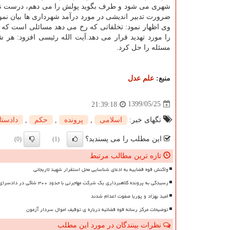
شهری می شود و طرف بگوید پولش را می دهم، درست نیست، 
ضرورت تدبیر اندیشی در مورد درآمد شهرداری ها بیان نمود
وی اظهار نمود: تخلفاتی که رخ می دهد مسائلی است که
را مورد تهدید قرار می دهد.آیت الله رئیسی افزود: هر
مسئله را حل کرد.
منبع:
علم عدل
1399/05/25
21:39:18
تگهای خبر:
اسلامی
,
پرونده
,
حكم
,
دادستا
این مطلب را می پسندید؟
(0)
(1)
تازه ترین مطالب مرتبط
واکنش قوه قضاییه به ادعای شناسایی محل استقرار شهید لاریجانی
رسیدگی به پرونده کلاهبرداری یک شرکت مهاجرتی با حدود ۳۰۰ شاکی در دادسرای تهران
امید بهزاد و پوریا صفوت اعدام شدند
توضیحات مرکز رسانه قوه قضائیه درباره ی توقیف اموال سردار آزمون
نظرات بینندگان در مورد این مطلب