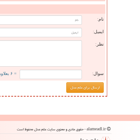
ن
نام:
ایمیل:
نظر:
سوال:
= ۶ بعلاوه ۴
alameadl.ir - حقوق مادی و معنوی سایت علم عدل محفوظ است