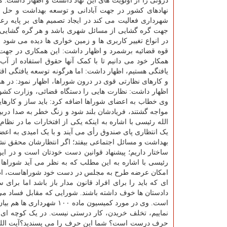
درونی را از اولویت های این نهاد دانست و اظهار داشت: م
نهادهای کشور در جهت آبادانی و توسعه بهداشت و حل مس
شهرداری فعالیت می کند در ایجاد تصمیم های بر پایه ر
جهت گره گشایی از مسائل شهری باشد و هر گره گشایی ا
در انواع تغییر کاربری ها و زمین خواری ها دیده می شود 
قوه قضائیه برشمرد و اظهار داشت: این همکاری در جهت 
همکار خود می دانیم تا با کمک آنها حقوق استفاده از آ
یافتگی هستیم، اظهار داشت: اما هرگونه توسعه یافتگی اق
و کارهای نظارتی قوی در درون شوراها، اظهار نمود: در
اظهار داشت: نظارت هایی را دستگاه قضائی، وزارت کشور
وی خطاب به اعضای شوراها اضافه کرد: باید ساز و کارهایی
مواجه گشتند، فریادشان بلند شود و زنگ خطر به صدا دربیا
الله رئیسی با اشاره به اینکه یکی از افتخارات ما در نظ
یک انتظاری پای صندوق رأی می آیند و با یک امیدی به اعض
بهداشت و مسائل اجتماعی بیفتد؛ اگر انتظارشان محقق نشود،
ساختار داریم؛ پیشنهاد قوانین دست خودتان است و در ای
رئیسی با اشاره به این مطلب که به نظر می آید شوراها در
امکان عرضه طرح به مجلس در دست خود شوراهاست، اظهار د
ای که باید را برای افراد قانون مدار باز باشد اما برای
دادستان ها خوف داشته باشند. شورایی که مقابل فساد می
نماییم، تخلف خریدن، کار درستی نیست. در یک کوچه ای چ
حرف درست است؟ شما این حرف را می پسندید؟آیت الله ر