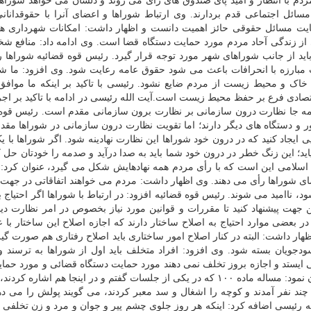
ردم با انتظار و امید پای صندوق های رأی می روند و دلشان می خواهد شوراها
ائل اجتماعی قدم بردارند. وی ارتباط شوراها و اعضای آنرا با حقوقدانان
عایت مسائل حقوقی حائز اهمیت دانست و اظهار داشت: امکانات شهرداری ها 
ز زندگی آحاد مردم مورد حمایت دستگاه قضا است. وی ادامه داد: منافع ش
باید از جانب شوراهای شهر مورد توجه قرار گیرد. رئیس قوه قضائیه شوراها ر
مبارزه با انحرافات باعث می شود حقوق عامه رعایت شود. وی افزود: ما شو
ب خاک و محیط زیست از مردم ضایع نشود. رئیسی با تاکید بر اینکه ما مواف
تصادی فرع بر حفظ محیط زیست است.آیت الله رئیسی در ادامه با تاکید بر اج
 همه جا نظارت درون سازمانی بر نظارت برون سازمانی مقدم است. رئیس قوه
 و دستگاه های دیگر دارند؛ اما تقویت نظارت درون سازمانی در شوراها مق
 ایجاد کنید که در درون خود شوراها این نظارت نهادینه شود. اگر شوراها با 
ید؛ این زنگ خطر در درون خود شما باید به صدا درآید و صدمه را خودتان حل ک
ام اسلامی این است که با رأی مردم همه نهادهایش شکل می گیرد، عنوان کرد: 
ای شوراها رأی می دهند. وی اظهار داشت: مردم می خواهند اتفاقاتی در جهت آ
 ناامید می شوند. رئیس قوه قضائیه افزود: در ارتباط با شوراها اگر احتیاج ب
ن جهت پیشنهاد کنید تا مقررات و قوانین مورد نیاز بخصوص در امر نظارت دی
 بعضی موارد احتیاج به اصلاح ساختار دارند که اجازه اصلاح این ساختار با ع
اشت: البته در کنار اصلاح امور ساختاری باید اصلاح رفتاری هم صورت گیر
 سودجویان بسته شود. وی افزود: افراد متخلف باید اول از شوراها به ترسند 
 ایستد و اجازه بروز تخلف نمی دهند مورد حمایت دستگاه قضائی و مورد حما
است. وی در مورد کمیسیون ماده ۱۰۰ شهرداری ها هم بیان نمود: مساله ماده ۱۰۰ که در یکی از جلسات گفتم و در اینجا هم اشا
ند نفر آمدند و کوچه را اشغال و سد معبر کردند، می گویند پولش را می ده
ئیسی اضافه کرد: اینکه هر روز جلوی چشم پیر و جوان و مرد و زن تخلفی ع