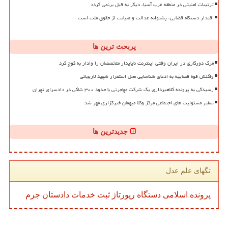
ترتیبات امنیتی در منطقه غرب آسیا، دیگر به قبل برنمی گردد
اقتدار دستگاه قضایی، پشتوانه عدالت و صیانت از حقوق ملت است
پربحث ترین ها
مرگ دورکاری در ایران وقتی اینترنت ناپایدار متخصصان را وادار به کوچ کرد
واکنش قوه قضاییه به ادعای شناسایی محل استقرار شهید لاریجانی
رسیدگی به پرونده کلاهبرداری یک شرکت مهاجرتی با حدود ۳۰۰ شاکی در دادسرای تهران
سفیر مسئولیت های اجتماعی مرکز وکلا میهمان خبرگزاری مهر شد
جدیدترین ها
تگهای علم عدل
پرونده
اسلامی
دستگاه
رپورتاژ
ثبت
خدمات
دادستان
جرم