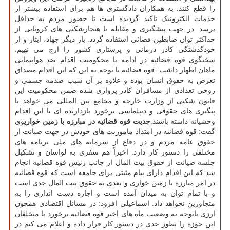
را قطع کنند. به همکاران دادگستری ها هم برای استفاده بیشتر از
خدمات الکترونیک تاکید گردیده است تا حضور مردم به حداقل
برسد. در جهت پیشگیری و مقابله با هنجارشکنی های کرونایی از
حداکثر توان ضابطین قضائی استفاده گردد. بار دیگر جهاد، ایثار و از
خودگذشتگی کادر درمانی و پرستاری کشور را ارج می نهیم.
سخنگوی قوه قضائیه در ادامه با محکومیت اقدام ضد هواپیمایی
ماهان اظهار داشت: قوه قضائیه با توجه به این که این اقدام مصداق
تعرض به حقوق انسان بوده و علاوه بر آن سبب صدمه جسمی و
روحی تعدادی از مسافران کادر پروازی شده ضمن محکومیت این
قانون شکنی از وزارت خارجه و مجامع بین المللی می خواهد با
پیگیری های حقوقی و دیپلماسی برخورد بازدارنده ای با این اقدام
وحشیانه داشته باشند.
جدیت قوه قضائیه در مبارزه با زمین خواری
وی
گفت: قوه قضائیه در امتداد ماموریت های خودش در جهت صیانت از
حقوق عامه مردم و در دفاع از سرمایه های ملی برنامه های
مختلفی را دستور کار دارد. اخیراً هم سفری به لواسان و تشکیل
جلسه صیانت از حقوق بیت المال از جانب رئیس قوه قضائیه انجام
شد که این اقدام دارای پیام مثبتی برای جامعه است که قوه قضائیه
در امر مبارزه با زمین خواری و تعدی به حقوق بیت المال جدی است
و با تمام توان به میدان آمده است و اجازه دست اندازی را به
متجاوزین نخواهد داد. اسماعیلی افزود: در مسائل اقتصادی همچون
ارزی باتوجه به وضعیت ماه های اخیر قوه قضائیه برخورد با متخلفان
این حوزه را بطور جدی در دستور کار قرار داده و اعلام می کنم در