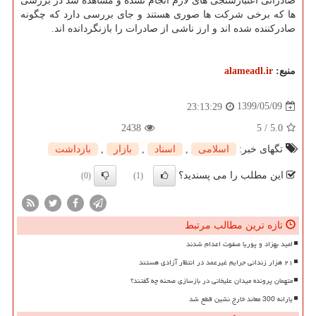
صادراتی اعتبارسنجی های لازم انجام نشده و مشاهده شد در بررسی
ها که برخی شرکت ها صوری هستند و جای بررسی دارد که چگونه
صادرکننده شده اند و ارز ناشی از صادرات را بازنگردانده اند.
منبع:
alameadl.ir
1399/05/09
23:13:29
2438
5
/
5.0
تگهای خبر:
اسلامی
,
اسناد
,
بازار
,
بازداشت
این مطلب را می پسندید؟
(0)
(1)
تازه ترین مطالب مرتبط
امید بهزاد و پوریا صفوت اعدام شدند
۲۱ هزار زندانی جرایم غیرعمد در انتظار آزادی هستند
متهمان پرونده میدان علیخانی در بازسازی صحنه چه گفتند؟
یارانه 300 معاند خارج نشین قطع شد