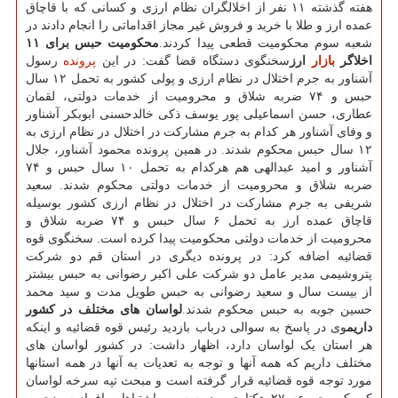
هفته گذشته ۱۱ نفر از اخلالگران نظام ارزی و کسانی که با قاچاق
عمده ارز و طلا با خرید و فروش غیر مجاز اقداماتی را انجام دادند در
شعبه سوم محکومیت قطعی پیدا کردند.
محکومیت حبس برای ۱۱
اخلاگر
بازار
ارز
سخنگوی دستگاه قضا گفت: در این
پرونده
رسول
آشناور به جرم اختلال در نظام ارزی و پولی کشور به تحمل ۱۲ سال
حبس و ۷۴ ضربه شلاق و محرومیت از خدمات دولتی، لقمان
عطاری، حسن اسماعیلی پور یوسف ذکی خالدحسنی ابوبکر آشناور
و وفای آشناور هر کدام به جرم مشارکت در اختلال در نظام ارزی به
۱۲ سال حبس محکوم شدند. در همین پرونده محمود آشناور، جلال
آشناور و امید عبدالهی هم هرکدام به تحمل ۱۰ سال حبس و ۷۴
ضربه شلاق و محرومیت از خدمات دولتی محکوم شدند. سعید
شریفی به جرم مشارکت در اختلال در نظام ارزی کشور بوسیله
قاچاق عمده ارز به تحمل ۶ سال حبس و ۷۴ ضربه شلاق و
محرومیت از خدمات دولتی محکومیت پیدا کرده است. سخنگوی قوه
قضائیه اضافه کرد: در پرونده دیگری در استان قم دو شرکت
پتروشیمی مدیر عامل دو شرکت علی اکبر رضوانی به حبس بیشتر
از بیست سال و سعید رضوانی به حبس طویل مدت و سید محمد
حسین جوبه به حبس محکوم شدند.
لواسان های مختلف در کشور
داریم
وی در پاسخ به سوالی درباب بازدید رئیس قوه قضائیه و اینکه
هر استان یک لواسان دارد، اظهار داشت: در کشور لواسان های
مختلف داریم که همه آنها و توجه به تعدیات به آنها در همه استانها
مورد توجه قوه قضائیه قرار گرفته است و مبحث تپه سرخه لواسان