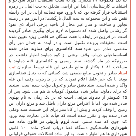
که یک مجموعه ۲۷ هکتاری بود به سبب اشتباهات افراد سودجو و
اشتباهات کارشناسان، ابتدا این اراضی متعلق به بیت المال در زمره
استثنائات قرار گرفته بود که با ورود قوه قضائیه آرایی در این رابطه
نقض شد و این مجموعه به بیت المال بازگشت؛ در البرز هم در زمینه
تجاوز و ساخت و ساز غیر مجاز از ناحیه برخی افراد ذی نفوذ
گزارشاتی واصل شده که دستورات لازم برای پیگیری صادر گردیده
است. در قزوین در رابطه با هفت سنگان هم قاضی ویژه تعیین شده
است. تحقیقات پرونده تکمیل است و در آینده نه چندان دور رأی
مقتضی صادر می شود.
سند کاداستری برای دماوند صادر شده
است
اسماعیلی درباب وقف برشی از کوه دماوند اظهار داشت: در
صورتیکه در ماه گذشته سند رسمی و کاداستری قله دماوند با
مساحت ۱۰۸۱ هکتار از منابع طبیعی این قله توسط سازمان
ثبت
اسناد
صادر و تحویل منابع طبیعی شد، کسانی که به دنبال فضاسازی
بودند با یک خبر غلط اعلام نمودند که در چارچوب وقف این قله
واگذار شده است. سند دقیق صادر و تحویل دولت شده است. سندی
که برای دماوند صادر شده مشمول کوهپایه ها هم می شود. پس از
۴۵ کیلومتر از دماوند مرتعی است که در یک زمان به نام پهلوی
صادر شده بود، اما با اعتراض مرتع داران باطل شد و مرتع داران این
زمین را وقف کردند و پیش از کاداستر برای این قسمت سند وقفی
صادر شده بود و مقرر شده است که هیأت عالی نظارت ثبت ورود
کند چون که سند سنتی است.
لزوم بازبینی در قانون ماده صد
شهرداری ها
سخنگوی دستگاه قضا درباب اصلاح ماده ۱۰۰ قانون
شهرداری ها هم اظهار داشت: به این ماده اشکالات حقوقی فراوانی