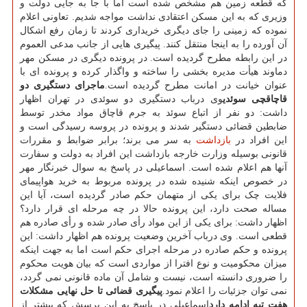
که قطعه زمین هم مشخص شده است اما با جا به جایی دولت و
وزیری که به این مسکن اعتقادی نداشت مواجه شدیم. تعاونی اعلام
نموده که زمینی را جای دیگری خریداری کردند تا زمان رفع اشکال
آن آورده را به اینجا منتقل کنند. پیگیری هایی از جانب مدعی العموم
در این رابطه مطرح گردیده است. در پرونده دیگری در مسکن مهر
دماوند هیأت مدیره بخشی را ساخته و واگذار کرده و پرونده ای با
عنوان خیانت در امانت مطرح گردیده است.
ماجرای دستگیری دو
قاچاقچی سوئدی
وی درباب دستگیری دو سوئدی در تهران اظهار
داشت: دو نفر از اتباع سوئد به جرم قاچاق مواد مخدر توسط
ضابطین قضائی دستگیر شدند و پرونده در پروسه رسیدگی است و
این افراد در
بازداشت
به سر می برند؛ برابر ضوابط و مقررات
قانونی بوسیله وزارت خارجه بازداشت این افراد به دولت و سفارت
آنها هم اعلام شده است. اسماعیلی در پاسخ به سوال خبرنگار مهر
در خصوص اینکه شنیده شده در پرونده مربوط به خرید هواپیمای
فلایت چک برای یکی از متهمان حکم صادر گردیده است، آیا این
مساله صحت دارد، این پرونده حالا در چه مرحله ای قرار دارد؟
اظهار داشت: برای یکی از این مواد رأی صادر شده و رأی صادره هم
قطعی است. وی درباب آخرین وضعیت پرونده هم اظهار داشت: این
پرونده و حکم صادره در مرحله اجرای حکم است اما به جهت اینکه
میزان محکومیت و نوع افترا از مواردی است که بیان هویت محکوم
را ضروری دانسته است، نیست و شامل آن ماده قانونی نمی گردد،
نمی توان جزئیات را اعلام نمود.
پیگیری قضائی تا حل نهایی مشکلات
هفت تپه ادامه دارد
اسماعیلی در پاسخ به این پرسش که بیشتر از