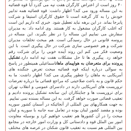
۴۰ روز است از اعتراض کارگران هفت تپه می گذرد آیا قوه قضائیه
به این مساله ورود می کند؟ اظهار داشت: قوه قضائیه همه تدابیر
خودش را به کار گرفته است تا حقوق کارگران استیفا و شرکت
پابرجا بماند. در این برهه نباید تعطیل شود. خبری که داریم این است
که اغلب کارگران مشغول به کار هستند. وی ادامه داد: به مدیران
سفارش می نماییم این مساله را در نظر بگیرند، این مساله در
پروسه قانونی در حال رسیدگی است. هم مبحث تخلفات مدیران
شرکت و هم خصوصی سازی شرکت در حال پیگیری است. با این
وضعیت فکر می کنم این روند آینده خوبی را برای شرکت رقم
خواهد زد. پیگیری ها تا حل مشکلات هفت تپه ادامه دارد.
تشکیل
پرونده برای متعرضان به هواپیمای ماهان
اسماعیلی همینطور در پاسخ
به سوالی درباره اینکه قوه قضائیه مبحث تعرض جنگنده های
آمریکایی به ماهان را چطور پیگیری می کند؟ اظهار داشت: ما به
حکم قانون و به باعث صلاحیتی که مراجع قضائی ما درباره تعرضات
تروریست های آمریکایی دارند در دادسرای عمومی و انقلاب تهران
برای تروریست ها و جنایتکاران این سانحه تشکیل پرونده دادیم و
تعقیب قضائی صورت خواهد گرفت. به این مساله بسنده نمی نماییم.
به جهت همکاریهای بین المللی از آنجائیکه در آسمان کشور سوریه
بوده و مقصد کشور لبنان بوده در تعامل سه جانبه با سوریه و لبنان
مبحث را در آن کشورها هم تعقیب خواهیم کرد و بوسیله معاونت
امور بین الملل قوه و دادستانی کل و وزارت امور خارجه در مجامع
بین المللی هم نسبت به تعقیب قانون شکنان در عرصه های مختلف