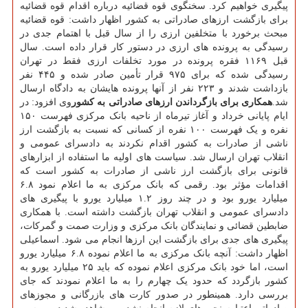
پیگیری خواهیم کرد. سخنگوی قوه قضائیه درباره اقدام قوه قضائیه
برای بازگشت ارزهای صادراتی به کشور اظهار داشت: قوه قضائیه
مبحث برخورد با متخلفین ارزی را از سال قبل با اهتمام جدی در
رسیدگی به پرونده های ارزی در دستور کار قرار داده است. سال
قبل ۱۱۶۹ فقره پرونده در مورد تخلفات ارزی فقط در تهران
رسیدگی شده که برای ۹۷۵ قرار تأمین صادر شده و ۴۴۵ نفر
بازداشت شدند و ۲۲۳ نفر از آنها پرونده هایشان به دادگاه ارسال
شد.
همکاری برای بازگرداندن ارزهای صادراتی به کشور
وی افزود: در
ایام پایانی خرداد و آغاز تیرماه از ناحیه بانک مرکزی فهرست ۱۵۰
نفره و یک فهرست ۱۰۰ نفره از کسانی که نسبت به بازگشت ارز
ناشی از صادرات به کشور اقدام نکردند به دادسرای عمومی و
انقلاب تهران ارسال شد. سیاست های اولیه ما استفاده از ابزارهای
قانونی برای بازگشت ارز ناشی از صادرات به کشور است که
اقدامات مؤثر بود. رقمی که بانک مرکزی به ما اعلام نمود ۶.۸
میلیارد یورو بود و در چند روز ۱.۲ میلیارد یورو با پیگیری های
دادسرای عمومی و انقلاب تهران بازگشت داشته است. با همکاری
ضابطین قضائی و نمایندگان بانک مرکزی و وزارت صمت و گمرکات،
پیگیری های جدی برای بازگشت این ارزها انجام می شود. اسماعیلی
اظهار داشت: آنچه بانک مرکزی به ما اعلام نموده ۶.۸ میلیارد یورو
است، اما خود بانک مرکزی اعلام نموده که باید ۲۵ میلیارد یورو به
کشور بازگردد که حدود یک چهارم را به ما اعلام نمودند که جای
بررسی دارد. همینطور در صدور کارت های بازرگانی و مجوزهای