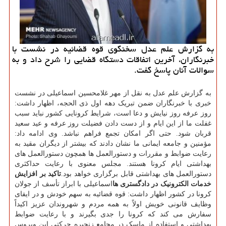
به گزارش علم عدل سخنگوی قوه قضائیه در نشست با
خبرنگاران، آخرین اتفاقات دستگاه قضایی را شرح داد و به
سوالات آنان پاسخ گفت.
به گزارش علم عدل به نقل از مهر غلامحسین اسماعیلی در نشست
خبری با خبرنگاران ضمن تبریک دهه اول ذی الحجه، اظهار داشت:
روز عرفه روز نیایش و دعا است، شرایط کرونایی کشور نباید سبب
غفلت ما از این ایام و از دست دادن فضیلت روز عرفه و عید سعید
قربان شود. حتی اگر امکان تجمع فراهم نباشد. وی ادامه داد:
مؤمنین و جامعه ایمانی ما نشان دادند که بیشتر از دیگران مقید به
رعایت ضوابط و مقررات و دستورالعمل ها همچون دستورالعمل های
بهداشتی ایام کرونا هستند. مجلس معنوی با رعایت حداکثری
دستورالعمل های بهداشتی قابل برگزاری خواهد بود.
تاکید بر افزایش
خدمات الکترونیک در دادگستری ها
اسماعیلی با ابراز تأسف از جولان
کرونا در کشور اظهار داشت: قوه قضائیه به سهم خودش و در ایفای
وظایف قانونی خویش اولاً به همه مردم و شهروندان عزیز اکیداً
سفارش می کند که کرونا را جدی بگیرند و با رعایت ضوابط
بهداشتی و استفاده از ماسک در مجامع زنجیره حرکتی این ویروس