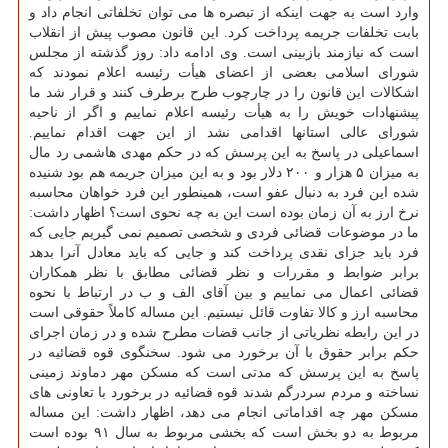
وارد است به جهت اینکه از تبصره ها می توان تخلفاتی انجام داد و
بابت تخلفات جریمه پرداخت کرد. این قانون مصوب پیش از انقلاب
است که نیازمند بازبینی است. وی ادامه داد: روز گذشته از مجلس
شورای اسلامی بعضی از اعضای هیأت رئیسه اعلام نمودند که
اشکالات این قانون را در چارچوب طرح برطرف کنند و قرار شد ما
پیشنهادات خویش را به هیأت رئیسه اعلام نماییم و اگر از ناحیه
شورای عالی استانها اقدامی نشد از این جهت اقدام نماییم.
اسماعیلی در پاسخ به این پرسش که در حکم مهدی هاشمی رد مال
به میزان ۵ هزار و ۲۰۰ دلار بود و به این میزان جریمه هم بود شنیده
شده این فرد به دنبال عفو است، همینطور این فرد خواهان محاسبه
نرخ ارز به آن زمان بوده است این به چه نحوی است؟ اظهار داشت:
ما در موضوعات قضائی فردی و شخصی تصمیم نمی گیریم جایی که
فرد باید جزای نقدی پرداخت کند و جایی که باید معادل آنرا بدهد
برابر ضوابط و مقررات و نظر قضائی مطابق با نظر همکاران
قضائی اعمال می نماییم و بین آقای الف و ب در ارتباط با نحوه
محاسبه ارز و کالا تفاوت قائل نیستیم. این مساله کاملاً حقوقی است
در این رابطه نظریاتی از جانب قضات مطرح شده و در زمان اجرای
حکم برابر حقوق با آن برخورد می شود. سخنگوی قوه قضائیه در
پاسخ به این پرسش که مدتی است که مسکن مهر دماوند زمینی
نساخته و مردم سردرگم شدند قوه قضائیه در برخورد با تعاونی های
مسکن مهر چه اقداماتی انجام می دهد، اظهار داشت: این مساله
مربوط به دو بخش است که بخشی مربوط به سال ۹۱ بوده است