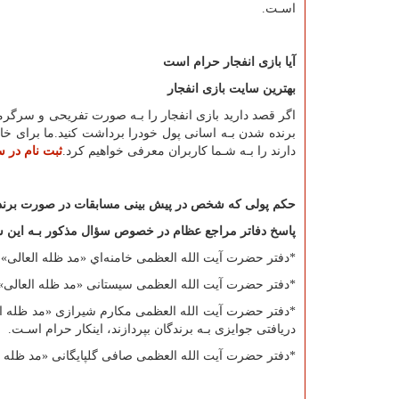
اسـت.
آیا بازی انفجار حرام است
بهترین سایت بازی انفجار
اگر قصد دارید بازی انفجار را بـه صورت تفریحی و سرگرم
برنده شدن بـه اسانی پول خودرا برداشت کنید.ما برای خاط
دارند را بـه شـما کاربران معرفی خواهیم کرد.
ثبت نام در س
حکم پولی که شخص در پیش بینی مسابقات در صورت برن
پاسخ دفاتر مراجع عظام در خصوص سؤال مذکور بـه این
*
دفتر حضرت آیت الله العظمی خامنه‌اي «مد ظله العالی»:
*
دفتر حضرت آیت الله العظمی سیستانی «مد ظله العالی»:
*
دفتر حضرت آیت الله العظمی مکارم شیرازی «مد ظله العا
دریافتى جوایزى بـه برندگان بپردازند، اینکار حرام اسـت.
*
دفتر حضرت آیت الله العظمی صافی گلپایگانی «مد ظله ال