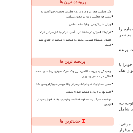
پربیننده ترین ها
مگر مالکیت هم زن و مرد دارد؟ واکنش مخاطبان خبرآنلاین به
سلب حق مالکیت زنان بر موتورسیکلت
ویلای علی کریمی توقیف شد، عکس
سـت کـه علاقه مندان زیادی در ایران دارد. در بازی انفجار، سیستم در هر نوبت، بـه صورت تصادفی 1 شماره را
ترتیبات امنیتی در منطقه غرب آسیا، دیگر به قبل برنمی گردد
 مد نظر
اقتدار دستگاه قضایی، پشتوانه عدالت و صیانت از حقوق ملت
است
 برنده
پربحث ترین ها
ودرا با
رسیدگی به پرونده کلاهبرداری یک شرکت مهاجرتی با حدود ۳۰۰
نوان هک
شاکی در دادسرای تهران
سفیر مسئولیت های اجتماعی مرکز وکلا میهمان خبرگزاری مهر شد
امید بهزاد و پوریا صفوت اعدام شدند
توضیحات مرکز رسانه قوه قضائیه درباره ی توقیف اموال سردار
وجه بـه
آزمون
د شامل
جدیدترین ها
 مونتی،
 برقرار