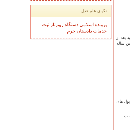
تگهای علم عدل
پرونده
اسلامی
دستگاه
رپورتاژ
ثبت
خدمات
دادستان
جرم
ید بعد از
ین ساله
پول هاى
ـت.