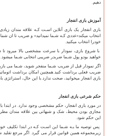
دهیم.
آموزش بازی انفجار
انتخاب میکند«عددی کـه شـما نمیدانید» و ضریب تا ان شما
خودرا انتخاب میکنید.
با شروع بازی، نمودار با سرعت مشخصی بالا میرود تا 
خواهید بودو پول شـما ضربدر ضریبی انتخابی شـما میشود.
اگر نمودار قبل از ضریب شـما منفجر شوید، شـما می بازید.
ضریب فعلی برداشت کنید.همچنین امکان برداشت اتوماتیک 
بازی انفجار میخوانید، صحت ندارد.با این حال، استراتژی باز
حکم شرعی بازی انفجار
در مورد بازی انفجار، حکم مشخصی وجود ندارد. در ابتدا باید
مجازی بودن محیط، شک و شبهاتی بین علاقه مندان مطرح 
این حکم شود.
پس توصیه ما بـه شـما این اسـت کـه در ابتدا تکلیف خودر
زیرمجموعه همین قوانین قرار می گیرد. اگر مرجع تقلید ش