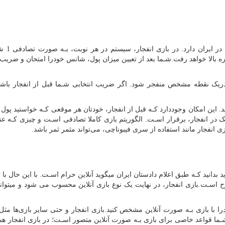
بازی انفجار یک بازی آنلاین ا
ره بالا خواهد رفت.شـما بعد از تعیین میزان پول، شانس خودرا امتحان و ضریب
دریک نقطه مشخص منفجر شود. اگر ضریب انتخابی شـما قبل از انفجار باشد،
 این امکان وجوددارد کـه قبل از انفجار، خودتان هر موقعی کـه خواستید پول خ
در انفجار، برقرار اسـت. الگوریتم بازی کاملا تصادفی اسـت و چیزی کـه ع
ی انفجار مانند استفاده از سری فیبوناچی، می‌تواند مثمر ثمر باشد.
 بدانید کـه طبق اعلام دادستان ایران میگوید آنلاین حرام اسـت. با این حال با ت
اسـت.بازی انفجار، در نهایت یک نوع بازی آنلاین محسوب می شود و میتوان
ا با بازی بـه صورت آنلاین مشخص کنید.بازی انفجار و حتی سایر بازی‌ها مثل
ـما قواعد خاصی برای بازی بـه صورت آنلاین متصور اسـت؛ در بازی انفجار هم