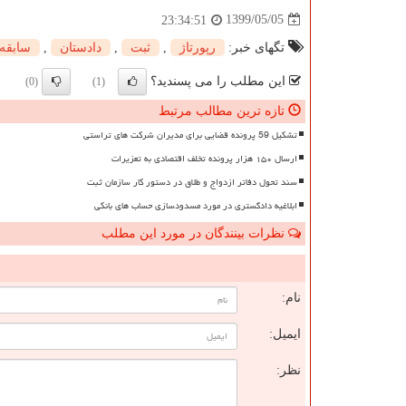
1399/05/05
23:34:51
تگهای خبر:
رپورتاژ
,
ثبت
,
دادستان
,
سابقه
این مطلب را می پسندید؟
(0)
(1)
تازه ترین مطالب مرتبط
تشکیل 59 پرونده قضایی برای مدیران شرکت های تراستی
ارسال ۱۵۰ هزار پرونده تخلف اقتصادی به تعزیرات
سند تحول دفاتر ازدواج و طلاق در دستور کار سازمان ثبت
ابلاغیه دادگستری در مورد مسدودسازی حساب های بانکی
نظرات بینندگان در مورد این مطلب
ن
نام:
ایمیل:
نظر: