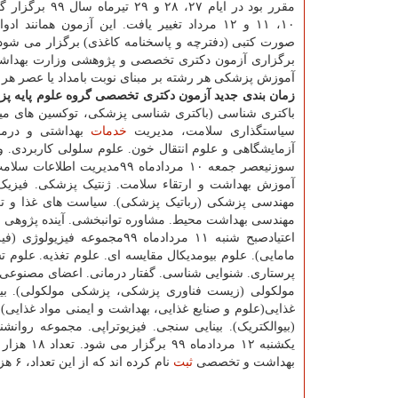
مقرر بود در ایام ۲۷، ۲۸ و ۲۹
۱۰، ۱۱ و ۱۲ مرداد تغییر یافت. این آزمون همانند ا
صورت کتبی (دفترچه و پاسخنامه کاغذی) برگزار می شود.
برگزاری آزمون دکتری تخصصی و پژوهشی وزارت بهداشت
آموزش پزشکی هر رشته بر مبنای نوبت بامداد یا عصر هر ی
زمان بندی جدید آزمون دکتری تخصصی گروه علوم پایه پز
باکتری شناسی (باکتری شناسی پزشکی، توکسین های میکر
سیاستگذاری سلامت، مدیریت
خدمات
بهداشتی و درما
آزمایشگاهی و علوم انتقال خون. علوم سلولی کاربردی. 
سوزنیعصر جمعه ۱۰ مردادماه 
آموزش بهداشت و ارتقاء سلامت. ژنتیک پزشکی. فیزیک
مهندسی پزشکی (رباتیک پزشکی). سیاست های غذا و تغذی
مهندسی بهداشت محیط. مشاوره توانبخشی. آینده پژوهی 
اعتیادصبح شنبه ۱۱ مردادماه
مامایی). علوم بیومدیکال مقایسه ای. علوم تغذیه. علوم
مولکولی (زیست فناوری پزشکی، پزشکی مولکولی). بیو
غذایی(علوم و صنایع غذایی، بهداشت و ایمنی مواد غذای
(بیوالکتریک). بینایی سنجی. فیزیوتراپی. مجموعه روان
بهداشت و تخصصی
ثبت
نام کرده اند که از این تعداد، ۶ هزار و ۴۹۰ نفر مرد و ۱۱ هزار و ۷۵۱ نفر زن هستند.