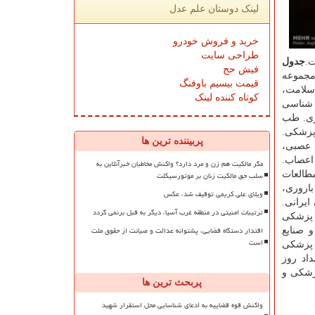
لینک دوستان علم عدل
خرید و فروش خودرو
طراحی سایت
ت.
جدول
فیش حج
مانرشته هاصبح جمعه ۱۰ مردادماه ۹۹مجموعه
قیمت بیسیم باوفنگ
سلامت،
کوتاه کننده لینک
 شناسی
وژی. طب
نی پزشکی.
پربیننده ترین ها
 عصبی،
اعصاب.
مگر مالکیت هم زن و مرد دارد؟ واکنش مخاطبان خبرآنلاین به
سلب حق مالکیت زنان بر موتورسیکلت
طالعات
 باروری،
ویلای علی کریمی توقیف شد، عکس
ایرانی.
ترتیبات امنیتی در منطقه غرب آسیا، دیگر به قبل برنمی گردد
 ۹۹مجموعه زیست فناوری و پزشکی
اقتدار دستگاه قضایی، پشتوانه عدالت و صیانت از حقوق ملت
 صنایع
است
 پزشکی
اد روز
پژوهشی سال ۹۹ گروه علوم پایه پزشکی و
پربحث ترین ها
واکنش قوه قضاییه به ادعای شناسایی محل استقرار شهید