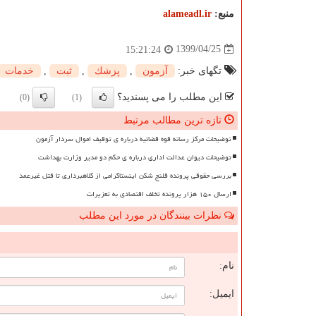
منبع:
alameadl.ir
1399/04/25
15:21:24
تگهای خبر:
آزمون
,
پزشك
,
ثبت
,
خدمات
این مطلب را می پسندید؟
(0)
(1)
تازه ترین مطالب مرتبط
توضیحات مرکز رسانه قوه قضائیه درباره ی توقیف اموال سردار آزمون
توضیحات دیوان عدالت اداری درباره ی حکم دو مدیر وزارت بهداشت
بررسی حقوقی پرونده قلنج شکن اینستاگرامی از کلاهبرداری تا قتل غیرعمد
ارسال ۱۵۰ هزار پرونده تخلف اقتصادی به تعزیرات
نظرات بینندگان در مورد این مطلب
ن
نام:
ایمیل: