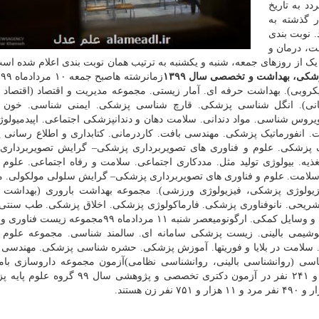
 تیرماه سال ۹۹ برگزار گردد به تاریخ
دوار گذشته به
 نوبت بندی
، درمان و
ک از روزهای جمعه، شنبه و یکشنبه به ترتیب همان نوبت بندی اعلام شده اس
شکی، بهداشت و تخصصی سال ۱۳۹۹
ز
وبی). بهداشت حرفه ای. آمار زیستی. مجموعه مدیریت و اقتصاد (اقتصاد 
نی). انگل شناسی پزشکی. قارچ شناسی پزشکی. ایمنی شناسی. خون
ویروس شناسی. مواد دندانی. سلامت دهان و دندانپزشکی اجتماعی. اپیدمیول
۹۹مدیریت اطلاعات سلامت. انفورماتیک پزشکی. مهندسی بافت. کاردرمانی. کتابداری و اطلاع رسا
 پزشکی. علوم و فناوری های تصویربرداری پزشکی– گرایش تصویربرداری
ه. بیولوژی تولید مثل. مددکاری اجتماعی. سلامت و رفاه اجتماعی. علوم 
سلامت. علوم و فناوری های تصویربرداری پزشکی– گرایش سلولی مولکولی. م
 ۹۹مجموعه فیزیولوژی (فیزیولوژی پزشکی، فیزیولوژی ورزشی). مجموعه بهداشت باروری (بهداشت
 تشریحی. نانوفناوری پزشکی. فارماکولوژی پزشکی. اخلاق پزشکی. طب سنتی 
پرستاری. شنوایی شناسی. گفتار درمانی. اعضای مصنوعی و وسایل کمکی. ارگونومیعصر شنبه ۱۱ مردادماه
شیمی بالینی. زیست پزشکی سامانه ای. سالمند شناسی. مجموعه علوم و
ی). سلامت در بلایا و فوریتها. آموزش پزشکی. حشره شناسی پزشکی. مهندسی
شناسی (روانشناسی بالینی، روانشناسی نظامی)آزمون مجموعه داروسازی بامد
یکشنبه ۱۲ مردادماه ۹۹ برگزار می شود. تعداد ۱۸ هزار و ۲۴۱ نفر در آزمون دکتری تخصصی و 