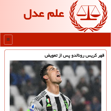
علم عدل
منو
قهر كریس رونالدو پس از تعویض