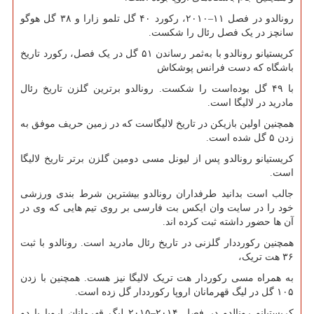
رونالدو در فصل ۱۱–۲۰۱۰، رکورد ۴۰ گل تلمو زارا و ۳۸ گل هوگو
سانچز در یک فصل رئال را شکست.
کریستیانو رونالدو با به‌ثمر رساندن ۵۱ گل در یک فصل، رکورد تاریخ
باشگاه که دست فرانس پوشکاش
با ۴۹ گل بوده‌است را شکست. رونالدو برترین گلزن تاریخ رئال
مادرید در لالیگا است.
همچنین اولین بازیکن در تاریخ لالیگاست که در زمین حریف موفق به
زدن ۵ گل شده است.
کریستیانو رونالدو پس از لیونل مسی دومین گلزن برتر تاریخ لالیگا
است.
جالب است بدانید طرفداران رونالدو بیشترین شرط بندی ورزشی
خود را در سایت وان ایکس بت فارسی بر روی تیم هایی که وی در
آن ها حضور داشته ثبت کرده اند.
همچنین رکورددار گلزنی در تاریخ رئال مادرید است. رونالدو با ثبت
۳۶ هت تریک،
به همراه مسی رکوردار هت تریک لالیگا نیز هست. همچنین با زدن
۱۰۵ گل در لیگ قهرمانان اروپا رکورددار گل زده است.
کریستیانو رونالدو در فصل ۲۰۱۴–۲۰۱۵ لیگ قهرمانان اروپا با دو