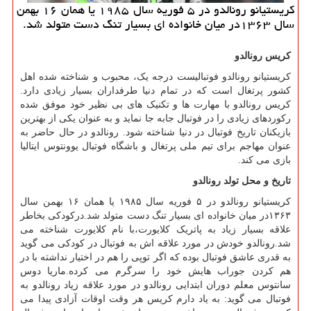
كریستیانو رونالدو در ۵ فوریه سال ۱۹۸۵ یا همان ۱۶ بهمن
سال ۱۳۶۳در میان خانواده ای بسیار تنگ دست متولد شد.
کریس رونالدو
کریستیانو رونالدو فوتبالیست درجه یک، محبوب و شناخته شده اهل
کشور پرتغال است که در تمام دنیا طرفداران بسیار زیادی دارد.
کریس رونالدو با مهارت ها و تکنیک های بی نظیر خود موفق شده
رکوردهای زیادی را در فوتبال جابه جا نماید و به عنوان یکی از بهترین
بازیکنان تاریخ فوتبال در دنیا شناخته شود. رونالدو در حال حاضر به
عنوان مهاجم برای تیم ملی پرتغال و باشگاه فوتبال یوونتوس ایتالیا
بازی می کند.
تاریخ و محل تولد رونالدو
کریستیانو رونالدو در ۵ فوریه سال ۱۹۸۵ یا همان ۱۶ بهمن سال
۱۳۶۳در میان خانواده ای بسیار تنگ دست متولد شد.درکودکی بخاطر
علاقه بسیار زیاد به پاتریک کلایورت،با نام کلایورت شناخته می
شد.رونالدو خودش در مورد علاقه اش به فوتبال در کودکی می گوید
به قدری عاشق فوتبال بوده که اگر توپی را هم در اختیار نداشته با در
هم کردن جوراب هایش خود را سرگرم می کرده.ماریا دوس
سانتوس معلم دوران ابتدایی رونالدو در مورد علاقه زیاد رونالدو به
فوتبال می گوید: به یاد دارم کریس هر وقت اوقات آزادی پیدا می