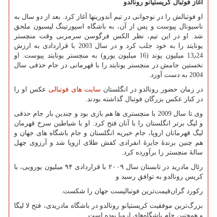
آغاز فوتبال کریستیانو رونالدو
او فوتبالش را در نوجوانی در تیم آندورینها آغاز کرد. بعد از دو سال به
ناسیونال پیوست و پس از آن، به باشگاه اسپورتینگ لیسبون ملحق
شد. او در این تیم، نظر الکس فرگوسن سرمربی وقت منچستر
یونایتد را به خود جلب کرد و در سال 2003 با قراردادی به ارزش
13٫24 میلیون پوند (16 میلیون یورو) به منچستر یونایتد پیوست. او
نخستین جامش در منچستر یونایتد را با قهرمانی در جام حذفی سال
2004 به دست آورد.
در زمان حضور رونالدو در انگلستان
سایت های فوتبالی
عکس او را
در کنار عکس بزرگان فوتبال گذاشته بودند.
وی تا سال 2009 با منچستری ها هم بازی بود و چندین بار جام حذفی
و لیگ برتر انگلستان را با آنان فتح کرد. او با شیاطین سرخ قهرمان
لیگ قهرمانان اروپا، جام خیریه انگلستان و جام باشگاه های جهان و
هم چنین برندهٔ جایزهٔ انفرادی کفش طلای اروپا شد و آرزوی چهل
سالهٔ منچستر را برآورده کرد.
رئال مادرید در تابستان سال ۲۰۰۹ با قراردادی ۹۴ میلیون یورویی، با
کریس رونالدو به توافق رسید و
رکورد گران‌قیمت‌ترین فوتبالیست جهان را شکست.
بزرگ‌ترین موفقیت کریستیانو رونالدو در باشگاه مادریدی، فتح لا لیگا
و همچنین جام باشگاه‌های اروپا بوده است.