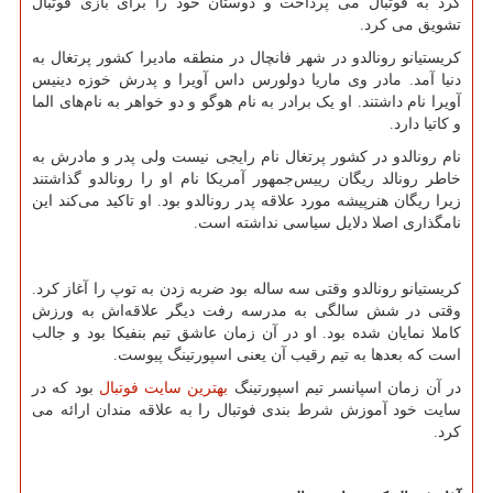
کرد به فوتبال می پرداخت و دوستان خود را برای بازی فوتبال
تشویق می کرد.
کریستیانو رونالدو در شهر فانچال در منطقه مادیرا کشور پرتغال به
دنیا آمد. مادر وی ماریا دولورس داس آویرا و پدرش خوزه دینیس
آویرا نام داشتند. او یک برادر به نام هوگو و دو خواهر به نام‌های الما
و کاتیا دارد.
نام رونالدو در کشور پرتغال نام رایجی نیست ولی پدر و مادرش به
خاطر رونالد ریگان رییس‌جمهور آمریکا نام او را رونالدو گذاشتند
زیرا ریگان هنرپیشه مورد علاقه پدر رونالدو بود. او تاکید می‌کند این
نامگذاری اصلا دلایل سیاسی نداشته است.
کریستیانو رونالدو وقتی سه ساله بود ضربه زدن به توپ را آغاز کرد.
وقتی در شش سالگی به مدرسه رفت دیگر علاقه‌اش به ورزش
کاملا نمایان شده بود. او در آن زمان عاشق تیم بنفیکا بود و جالب
است که بعدها به تیم رقیب آن یعنی اسپورتینگ پیوست.
در آن زمان اسپانسر تیم اسپورتینگ
بهترین سایت فوتبال
بود که در
سایت خود آموزش شرط بندی فوتبال را به علاقه مندان ارائه می
کرد.