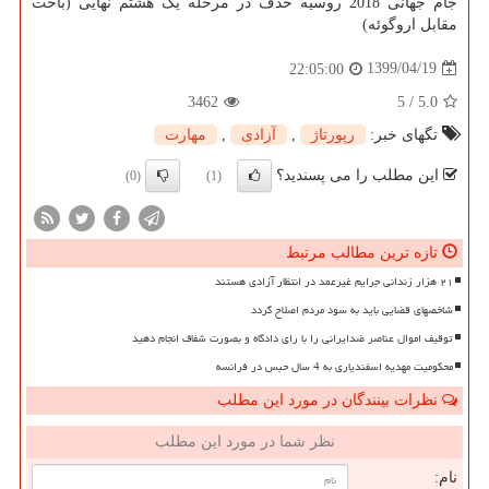
جام جهانی 2018 روسیه حذف در مرحله یک هشتم نهایی (باخت
مقابل اروگوئه)
1399/04/19
22:05:00
3462
5
/
5.0
تگهای خبر:
رپورتاژ
,
آزادی
,
مهارت
این مطلب را می پسندید؟
(0)
(1)
تازه ترین مطالب مرتبط
۲۱ هزار زندانی جرایم غیرعمد در انتظار آزادی هستند
شاخصهای قضایی باید به سود مردم اصلاح گردد
توقیف اموال عناصر ضدایرانی را با رای دادگاه و بصورت شفاف انجام دهید
محکومیت مهدیه اسفندیاری به 4 سال حبس در فرانسه
نظرات بینندگان در مورد این مطلب
نظر شما در مورد این مطلب
نام: