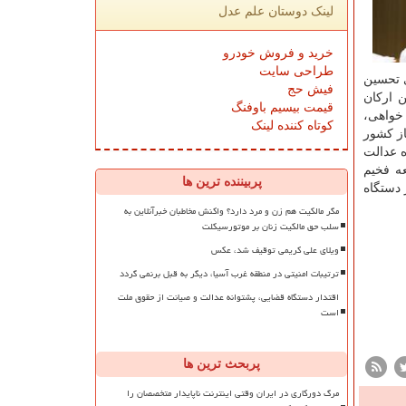
لینک دوستان علم عدل
خرید و فروش خودرو
طراحی سایت
ی تحسین
فیش حج
ن ارکان
قیمت بیسیم باوفنگ
خواهی،
کوتاه کننده لینک
ز کشور
ه عدالت
ه فخیم
پربیننده ترین ها
 دستگاه
مگر مالکیت هم زن و مرد دارد؟ واکنش مخاطبان خبرآنلاین به
سلب حق مالکیت زنان بر موتورسیکلت
ویلای علی کریمی توقیف شد، عکس
ترتیبات امنیتی در منطقه غرب آسیا، دیگر به قبل برنمی گردد
اقتدار دستگاه قضایی، پشتوانه عدالت و صیانت از حقوق ملت
است
پربحث ترین ها
مرگ دورکاری در ایران وقتی اینترنت ناپایدار متخصصان را