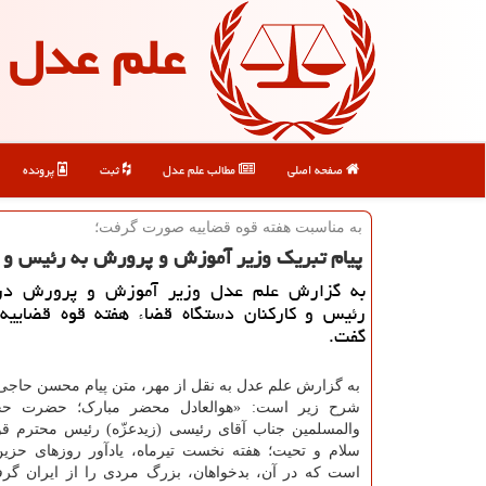
علم عدل
صفحه اصلی
مطالب علم عدل
ثبت
پرونده
به مناسبت هفته قوه قضاییه صورت گرفت؛
پیام تبریك وزیر آموزش و پرورش به رئیس و ك
به گزارش علم عدل وزیر آموزش و پرورش در 
رئیس و كاركنان دستگاه قضاء هفته قوه قضاییه 
گفت.
به گزارش علم عدل به نقل از مهر، متن پیام محسن حاجی 
شرح زیر است: «هوالعادل محضر مبارک؛ حضرت حج
والمسلمین جناب آقای رئیسی (زیدعزّه) رئیس محترم قوه
سلام و تحیت؛ هفته نخست تیرماه، یادآور روزهای حز
است که در آن، بدخواهان، بزرگ مردی را از ایران گرفت