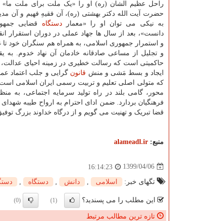
راحل عظیم الشان (ره) او را «یک ملت برای ملت ما»
حضرت آیت الله دکتر بهشتی (ره)، آن فقیهِ فهیم و آن مدیر
به نیکی می توان او را «معمار
دستگاه
قضایی جمهور
دانست»، بعد از سال ها جهاد عملی در دوران استقرار انق
و استمرار جمهوری اسلامی، به همراه هم سنگران خود تا 
و تجلیل از مساعی صادقانه خادمان آن نهاد خدوم. به یق
حاکمیتی است که رسالت خطیری در زمینه احیای عدالت، 
ایجاد و بسط مَشی و منش
قانون
گرایی و جلب اعتماد عم
که متولی اصلی تعلیم و تربیت رسمی ایران اسلامی است، ب
محور، گامی بلند در راه تولید سرمایه اجتماعی، به م
فرهنگیان بردارد. ضمن ادای احترام به ارواح طیبه شهدای 
قضا تبریک و تهنیت می گویم و از درگاه خداوند بزرگ توفی
منبع:
alameadl.ir
1399/04/06
16:14:23
تگهای خبر:
اسلامی
,
دانش
,
دستگاه
,
دستگ
این مطلب را می پسندید؟
(0)
(1)
تازه ترین مطالب مرتبط