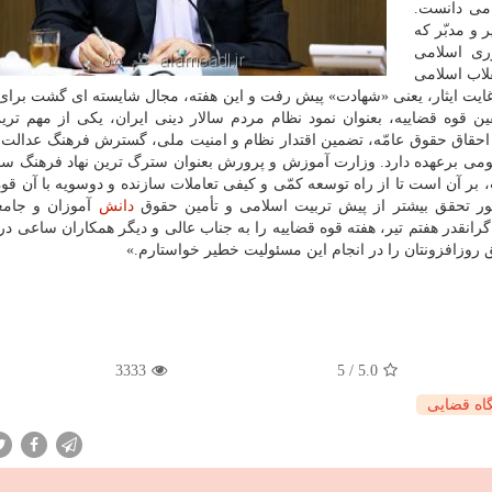
 می دانست.
 و مدبّر که
ی اسلامی
لاب اسلامی
غایت ایثار، یعنی «شهادت» پیش رفت و این هفته، مجال شایسته ای گشت برا
ین قوه قضاییه، بعنوان نمود نظام مردم سالار دینی ایران، یکی از مهم تری
احقاق حقوق عامّه، تضمین اقتدار نظام و امنیت ملی، گسترش فرهنگ عدالت 
ومی برعهده دارد. وزارت آموزش و پرورش بعنوان سترگ ترین نهاد فرهنگ سا
ر آن است تا از راه توسعه کمّی و کیفی تعاملات سازنده و دوسویه با آن قو
نظور تحقق بیشتر از پیش تربیت اسلامی و تأمین حقوق
دانش
آموزان و جامع
گرانقدر هفتم تیر، هفته قوه قضاییه را به جناب عالی و دیگر همکاران ساعی در
ق روزافزونتان را در انجام این مسئولیت خطیر خواستارم.»
3333
5
/
5.0
اه قضایی