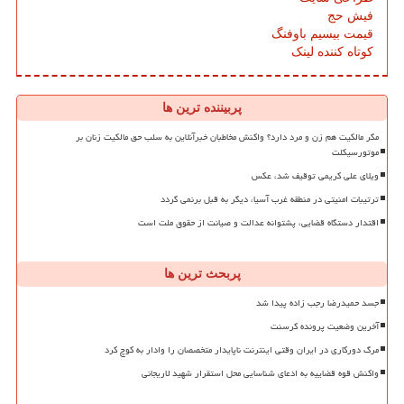
فیش حج
قیمت بیسیم باوفنگ
کوتاه کننده لینک
پربیننده ترین ها
مگر مالکیت هم زن و مرد دارد؟ واکنش مخاطبان خبرآنلاین به سلب حق مالکیت زنان بر
موتورسیکلت
ویلای علی کریمی توقیف شد، عکس
ترتیبات امنیتی در منطقه غرب آسیا، دیگر به قبل برنمی گردد
اقتدار دستگاه قضایی، پشتوانه عدالت و صیانت از حقوق ملت است
پربحث ترین ها
جسد حمیدرضا رجب زاده پیدا شد
آخرین وضعیت پرونده کرسنت
مرگ دورکاری در ایران وقتی اینترنت ناپایدار متخصصان را وادار به کوچ کرد
واکنش قوه قضاییه به ادعای شناسایی محل استقرار شهید لاریجانی