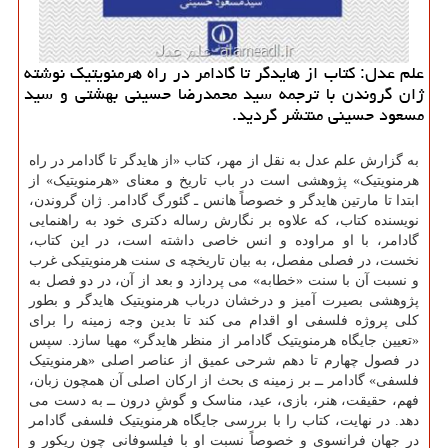
علم عدل: كتاب از هایدگر تا گادامر در راه هرمنویتیك نوشته
ژان گروندن با ترجمه سید محمدرضا حسینی بهشتی و سید
مسعود حسینی منتشر گردید.
به گزارش علم عدل به نقل از مهر، کتاب «از هایدگر تا گادامر در راه
هرمنویتیک» پژوهشی است در باب تاریخ و معنای «هرمنویتیک» از
ابتدا تا مارتین هایدگر و خصوصاً هانس ـ گئورگ گادامر. ژان گروندن،
نویسنده کتاب، که علاوه بر نگارش رساله دکتری خود به راهنمایی
گادامر، با او مراوده و انس خاصی داشته است، در این کتاب،
نخست، در فصلی مفصل، به بیان تاریخچه ی سنت هرمنویتیکی غرب
و نسبت آن با سنت «خطابه» می پردازد و بعد از آن، در دو فصل به
پژوهشی بصیرت آمیز و درخشان درباب هرمنویتیک هایدگر و بطور
کلی پروژه فلسفی او اقدام می کند تا بدین وجه زمینه را برای
«تعیین جایگاه هرمنویتیک گادامر از منظر هایدگر» مهیا سازد. سپس
در فصول چهارم تا دهم شرحی عمیق از عناصر اصلی «هرمنویتیک
فلسفی» گادامر ــ بر زمینه ی بحث از ارکان اصلی آن همچون زبان،
فهم، حقیقت، هنر، بازی، عید، مناسک و گوشِ درون ــ به دست می
دهد. در نهایت، کتاب را با بررسی جایگاه هرمنویتیک فلسفی گادامر
در جهان فرانسوی و خصوصاً نسبت او با فیلسوفانی چون ریکور و