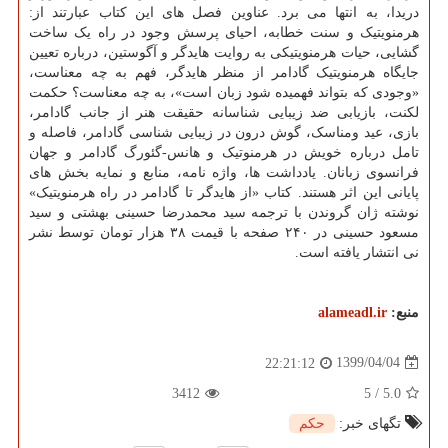
دریدا، به انتها می برد. عناوین فصل های این کتاب عبارتند از:
هرمنویتیک و سنت خطابه، احیای پرسش وجود در راه یک ساخت
گشایی، حیات هرمنویتیکی به روایت هایدگر و آگوستین، درباره تعیین
جایگاه هرمنویتیک گادامر از منظر هایدگر، فهم به چه معناست،
«وجودی که بتواند فهمیده شود زبان است»، به چه معناست؟ حکمت
لکنت، بازیابی ضد زیبایی شناسانه حقیقت هنر از جانب گادامر،
بازی، عید ومناسک، گوش درون در زیبایی شناسی گادامر، فاصله و
تامل درباره خویش در هرمنوتیک و هانس-گئورگ گادامر و جهان
فرانسوی زبانان. یادداشت ها، واژه نامه، منابع و نمایه بخش های
پایانی این اثر هستند. کتاب «از هایدگر تا گادامر در راه هرمنویتیک»
نوشته ژان گروندن با ترجمه سید محمدرضا حسینی بهشتی و سید
مسعود حسینی در ۲۴۰ صفحه با قیمت ۳۸ هزار تومان توسط نشر
نی انتشار یافته است.
منبع:
alameadl.ir
1399/04/04
22:21:12
3412
5
/
5.0
تگهای خبر:
حكم