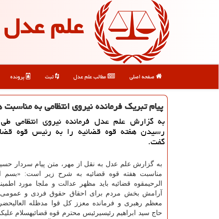
علم عدل
صفحه اصلی
مطالب علم عدل
ثبت
پرونده
پیام تبریك فرمانده نیروی انتظامی به مناسبت 
به گزارش علم عدل فرمانده نیروی انتظامی طی پ
رسیدن هفته قوه قضائیه را به رئیس قوه قضائ
گفت.
به گزارش علم عدل به نقل از مهر، متن پیام سردار حسی
مناسبت هفته قوه قضائیه به شرح زیر است: «بسم ال
الرحیمقوه قضائیه باید مظهر عدالت و ملجا مورد اطمینان
آرامش بخش مردم برای احقاق حقوق فردی و عمومی ب
معظم رهبری و فرمانده معزز کل قوا مدظله العالیحضر
حاج سید ابراهیم رئیسیرئیس محترم قوه قضائیهسلام علیکم