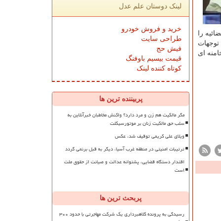
لینک دوستان علم عدل
خرید و فروش خودرو
ائیه را
طراحی سایت
 توجهات
فیش حج
امنه ای
قیمت بیسیم باوفنگ
کوتاه کننده لینک
پربیننده ترین ها
مگر مالکیت هم زن و مرد دارد؟ واکنش مخاطبان خبرآنلاین به
سلب حق مالکیت زنان بر موتورسیکلت
ویلای علی کریمی توقیف شد، عکس
ترتیبات امنیتی در منطقه غرب آسیا، دیگر به قبل برنمی گردد
اقتدار دستگاه قضایی، پشتوانه عدالت و صیانت از حقوق ملت
است
پربحث ترین ها
رسیدگی به پرونده کلاهبرداری یک شرکت مهاجرتی با حدود ۳۰۰