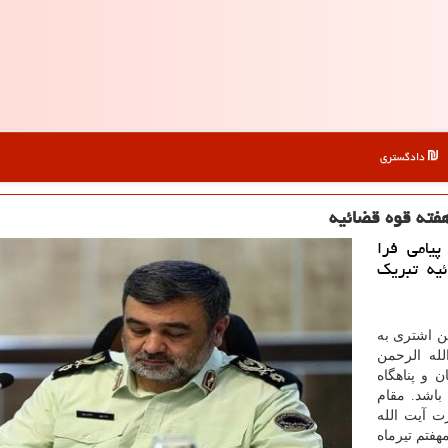
دادگستری
هفته قوه قضائیه
یامی فرا
یه تبریك
ن اشتری به
له الرحمن
 و پناهگاه
اشد. مقام
ت آیت الله
هفتم تیرماه