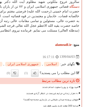
سالروز عروج ملکوتی شهید مظلوم آیت الله دکتر به
دستگاه
قضائی جمهوری اسلامی ایران و ۷۲
حضرت امام خمینی (رحمت الله علیه) فرصتی مغتنم برای 
خالصانه قضات، خادمان و معتمدین در قوه قضائیه است. ای
به حضرت عالی، مسئولین و تمامی مقامات عالی رتبه آن 
خاصه حضرت بقیه الله الاعظم عجل الله تعالی فرجه الش
(مدظله العالی) مسئلت می نمایم. فرمانده نیروی انتظام
منبع:
alameadl.ir
1399/04/03
16:17:11
تگهای خبر:
اسلامی
,
جمهوری اسلامی ایران
,
این مطلب را می پسندید؟
(0)
(1)
تازه ترین مطالب مرتبط
امید بهزاد و پوریا صفوت اعدام شدند
۲۱ هزار زندانی جرایم غیرعمد در انتظار آزادی هستند
متهمان پرونده میدان علیخانی در بازسازی صحنه چه گفتند؟
یارانه 300 معاند خارج نشین قطع شد