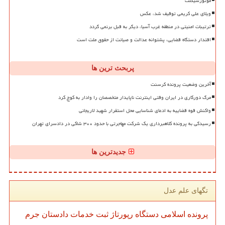
موتورسیکلت
ویلای علی کریمی توقیف شد، عکس
ترتیبات امنیتی در منطقه غرب آسیا، دیگر به قبل برنمی گردد
اقتدار دستگاه قضایی، پشتوانه عدالت و صیانت از حقوق ملت است
پربحث ترین ها
آخرین وضعیت پرونده کرسنت
مرگ دورکاری در ایران وقتی اینترنت ناپایدار متخصصان را وادار به کوچ کرد
واکنش قوه قضاییه به ادعای شناسایی محل استقرار شهید لاریجانی
رسیدگی به پرونده کلاهبرداری یک شرکت مهاجرتی با حدود ۳۰۰ شاکی در دادسرای تهران
جدیدترین ها
تگهای علم عدل
پرونده
اسلامی
دستگاه
رپورتاژ
ثبت
خدمات
دادستان
جرم