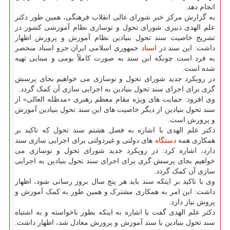
انجام دهد.
به گزارش مرکز خبر شورای عالی انقلاب فرهنگی، همین طور دکتر
علم الهدی دبیری شورای تحول و نوسازی نظام آموزشی کشور در
تشریح خاصیت سند تحول بنیادین نظام آموزش و پرورش اظهار
داشت: این سند در
اسناد
جمهوری اسلامی ایران جزو اسناد منحصر
به فرد است چونکه این سند به صورت کاملاً بومی و مبنایی تهیه
شده است.
در رویکرد جدید شورای تحول و نوسازی می خواهیم بجای پرسش
گری برای اجرای سند تحول بنیادین به اجرایی سازی آن کمک گردد.
وی افزود: حمایت های ویژه مقام معظم رهبری «مدظله العالی» از
سند تحول بنیادین از دیگر خاصیت های این سند تحول بنیادین آموزش
و پرورش است.
دکتر علم الهدی با اشاره به فصل هشتم سند تحول که تاکید بر
همکاری همه
دستگاه
های دولتی و غیردولتی برای اجرایی سازی سند
دارد، اشاره کرد: در رویکرد جدید شورای تحول و نوسازی می
خواهیم بجای پرسش گری برای اجرای سند تحول بنیادین به اجرایی
سازی آن کمک گردد.
وی با تاکید بر اینکه سند باید هر پنج سال بروز رسانی شود، اظهار
داشت: این امر به همکاری مشترک و همین طور به کمک آموزش و
پروش نیاز دارد.
دکتر علم الهدی گفت با اشاره به اینکه بطور ناخواسته و به اشتباه
سند تحول بنیادین با سند آموزش و پرورش معادل شد، اظهار داشت: