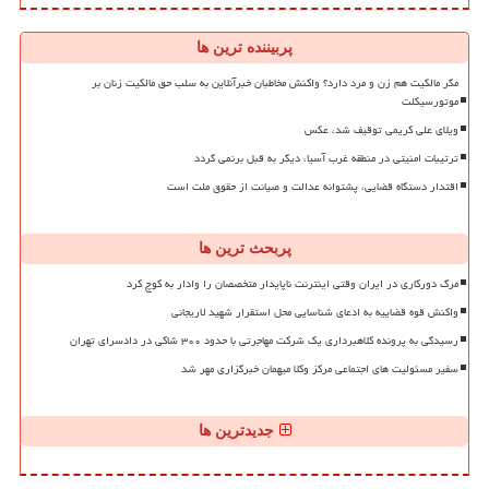
پربیننده ترین ها
مگر مالکیت هم زن و مرد دارد؟ واکنش مخاطبان خبرآنلاین به سلب حق مالکیت زنان بر
موتورسیکلت
ویلای علی کریمی توقیف شد، عکس
ترتیبات امنیتی در منطقه غرب آسیا، دیگر به قبل برنمی گردد
اقتدار دستگاه قضایی، پشتوانه عدالت و صیانت از حقوق ملت است
پربحث ترین ها
مرگ دورکاری در ایران وقتی اینترنت ناپایدار متخصصان را وادار به کوچ کرد
واکنش قوه قضاییه به ادعای شناسایی محل استقرار شهید لاریجانی
رسیدگی به پرونده کلاهبرداری یک شرکت مهاجرتی با حدود ۳۰۰ شاکی در دادسرای تهران
سفیر مسئولیت های اجتماعی مرکز وکلا میهمان خبرگزاری مهر شد
جدیدترین ها