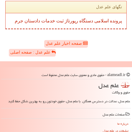
تگهای علم عدل
پرونده
اسلامی
دستگاه
رپورتاژ
ثبت
خدمات
دادستان
جرم
صفحه اخبار علم عدل
علم عدل : صفحه اصلی
alameadl.ir - حقوق مادی و معنوی سایت علم عدل محفوظ است
علم عدل
حقوق و وکالت
علم عدل، عدالت در دسترس همگان. با علم عدل، حقوق خودتون رو به بهترین شکل حفظ کنید
صفحات علم عدل
درباره ما
تبلیغات در علم عدل