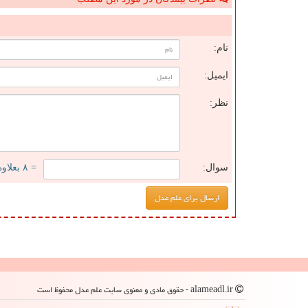
ن
نام:
ایمیل:
نظر:
سوال:
= ۸ بعلاوه ۴
alameadl.ir - حقوق مادی و معنوی سایت علم عدل محفوظ است