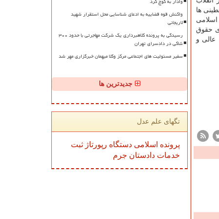
وادار به کوچ کرد
انقلاب
طینی ها
واکنش قوه قضاییه به ادعای شناسایی محل استقرار شهید
 اسلامی
لاریجانی
ای حقوق
رسیدگی به پرونده کلاهبرداری یک شرکت مهاجرتی با حدود ۳۰۰
عالی و
شاکی در دادسرای تهران
سفیر مسئولیت های اجتماعی مرکز وکلا میهمان خبرگزاری مهر شد
جدیدترین ها
تگهای علم عدل
پرونده
اسلامی
دستگاه
رپورتاژ
ثبت
خدمات
دادستان
جرم