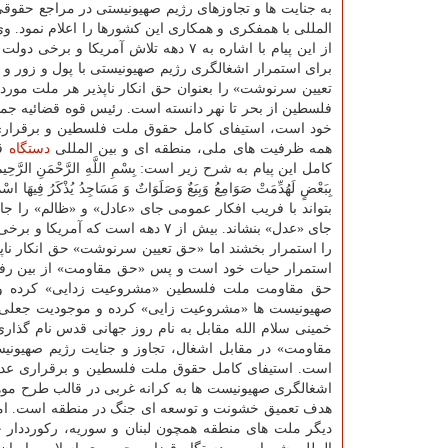
به جنایت ها و تجاوزهای رژیم صهیونیستی در مراجع حقوقی
المللی با همفکری و همکاری این کشورها را اعلام نمود. 
از این پیام با اشاره به ۷ دهه تلاش آمریکا و برخی
برای استمرار اشغالگری رژیم صهیونیستی با پول و زور و
تعیین سرنوشت» را بعنوان حق انکار ناپذیر هر ملت مورد
فلسطین از بحر تا نهر دانسته است. رئیس قوه قضائیه جمه
خود است، استیفای کامل حقوق ملت فلسطین و برقراری ع
همه ظرفیت های ملی، منطقه ای و بین المللی
دستگاه
قض
کامل این پیام به شرح زیر است: بِسْمِ اللَّهِ الرَّحْمَنِ الرَّحِیمِ«الَّذِینَ أُخْر
بتواند با فریب افکار عمومی جای «عادل» و «ظالم» را جا
جای «عدل» بنشاند. بیش از ۷ دهه اس
را استمرار بخشند اما «حق تعیین سرنوشت» حق انکار نا
استمرار حیات خود است و پس «حق مقاومت» از بین رفتنی 
حق مقاومت ملت فلسطین «مشروعیت زدایی» کرده و موج
صهیونیست ها «مشروعیت زایی» کرده و موجودیت جعلی آ
خمینی سلام الله مقابل به نام روز جهانی قدس نام گذا
مقاومت» در مقابل اشغال، تجاوز و جنایت رژیم صهیونی
است. استیفای کامل حقوق ملت فلسطین و برقراری عدا
اشغالگری صهیونیست ها به کرانه غربی در قالب طرح موه
هدف تعمیق خشونت و توسعه ای جنگ در منطقه است. امر
دیگر ملت های منطقه همچون لبنان و سوریه، رکورددار 