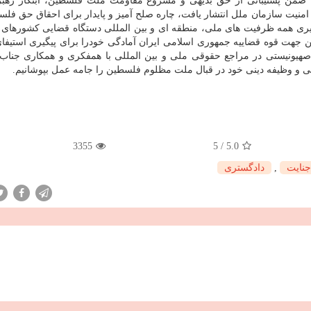
ضمن پشتیبانی از حق بدیهی و مشروع مقاومت ملت فلسطین، ابتکار رهبر 
امنیت سازمان ملل انتشار یافت، چاره صلح آمیز و پایدار برای احقاق حق فلس
کارگیری همه ظرفیت های ملی، منطقه ای و بین المللی دستگاه قضایی کشورهای
بدین جهت قوه قضاییه جمهوری اسلامی ایران آمادگی خودرا برای پیگیری استیف
هیونیستی در مراجع حقوقی ملی و بین المللی با همفکری و همکاری جناب 
نی و وظیفه دینی خود در قبال ملت مظلوم فلسطین را جامه عمل بپوشانیم.
3355
5
/
5.0
جنایت
,
دادگستری