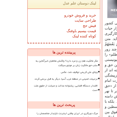
لینک دوستان علم عدل
خرید و فروش خودرو
طراحی سایت
گی کشور
فیش حج
ار حیات
قیمت بیسیم باوفنگ
ارگیری
کوتاه کننده لینک
ید. متن
 بَعْضَهُمْ
َاجِدُ یُذْکَرُ فِیهَا اسْمُ اللَّهِ کَثِیرًا وَلَیَنْصُرَنَّ اللَّهُ مَنْ یَنْصُرُهُ إِنَّ اللَّهَ لَقَوِیٌّ عَزِیزٌ» (سوره حج آیه ۴۰)هرچند زور
پربیننده ترین ها
ظلم» را
صهیونیستی
مگر مالکیت هم زن و مرد دارد؟ واکنش مخاطبان خبرآنلاین به
سلب حق مالکیت زنان بر موتورسیکلت
ن حق و
 اند از
ویلای علی کریمی توقیف شد، عکس
زپیشگی
ترتیبات امنیتی در منطقه غرب آسیا، دیگر به قبل برنمی گردد
 امام
اقتدار دستگاه قضایی، پشتوانه عدالت و صیانت از حقوق ملت
 از «حق
است
تا نهر
 دامنه
لکه با
پربحث ترین ها
سطین و
وق بین
مرگ دورکاری در ایران وقتی اینترنت ناپایدار متخصصان را