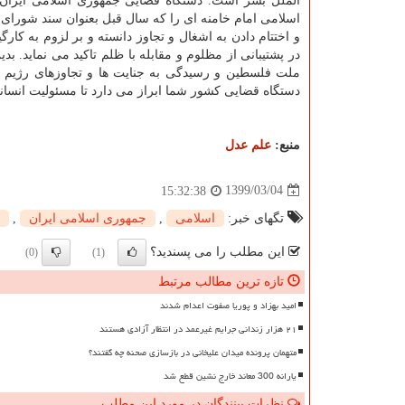
الملل بشر است. دستگاه قضایی جمهوری اسلامی ایران 
اسلامی امام خامنه ای را که سال قبل بعنوان سند شورای 
و اختتام دادن به اشغال و تجاوز دانسته و بر لزوم به 
در پشتیبانی از مظلوم و مقابله با ظلم تاکید می نماید. 
ملت فلسطین و رسیدگی به جنایت ها و تجاوزهای رژیم ص
دستگاه قضایی کشور شما ابراز می دارد تا مسئولیت انسا
منبع:
علم عدل
1399/03/04
15:32:38
تگهای خبر:
اسلامی
,
جمهوری اسلامی ایران
,
این مطلب را می پسندید؟
(0)
(1)
تازه ترین مطالب مرتبط
امید بهزاد و پوریا صفوت اعدام شدند
۲۱ هزار زندانی جرایم غیرعمد در انتظار آزادی هستند
متهمان پرونده میدان علیخانی در بازسازی صحنه چه گفتند؟
یارانه 300 معاند خارج نشین قطع شد
نظرات بینندگان در مورد این مطلب