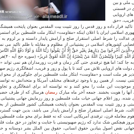
 ملی و بین
وی در قسمتی
 دولت های اروپایی
 فریب، «حق
 تاکید قرار داده و روز قدس را روز تثبیت بیت المقدس بعنوان پایتخت همیش
وری اسلامی ایران با اعلان اینکه «مقاومت» ابتکار ملت فلسطین برای استمر
دالت را شرط اصلی استقرار صلح و آرامش پایدار دانسته و بر لزوم به ک
ایی کشورهای اسلامی در پشتیبانی از مظلوم و مقابله با ظلم تاکید می نما
ِجُوا مِنْ دِیَارِهِمْ بِغَیْرِ حَقٍّ إِلَّا أَنْ یَقُولُوا رَبُّنَا اللَّهُ وَ لَوْلَا دَفْعُ اللَّهِ النَّاسَ
بِبَعْضٍ لَهُدِّمَتْ صَوَامِعُ وَبِیَعٌ وَصَلَوَاتٌ وَ مَس
به جا کند؛ اما هیچ ترفندی حتی گذر زمان و قدرت زورمداران هم نمی تواند «
ت که آمریکا و برخی دولت های اروپایی تلاش می کنند تا با پول و زور و فریب، اشغالگری رژیم 
پذیر هر ملت است و «مقاومت» ابتکار ملت فلسطین برای جلوگیری از محو ای
نیست. از همین رو با وجود ترفندهای مختلف آمریکا و متحدانش نه توانسته
ودیت این ملت را محو کنند و نه توانسته اند برای اشغالگری و تجاو
نها را هویت بخشند. جمعه آخر ماه مبارک
رمضان
هرسال که از طرف حضرت
ری شده، روز اعلام جهانی حیات ملت فلسطین و روز رزمایش جهانی پشتیبانی
ستی و روز تثبیت بیت المقدس بعنوان پایتخت همیشگی کشور فلسطین از بحر 
لت، شرط اصلی استقرار صلح و آرامش پایدار می باشد، بدین جهت گسترش
وم معامله قرن، ترفندی آمریکایی است که نه فقط برای محو ملت فلسطین. ب
وز هیچکس شک ندارد که رژیم صهیونیستی با جنایت و تجاوز در حق ملت فل
جهانی نقض اصول بنیادین حقوق انسانی، حقوق بین الملل بشر دوستانه و حق