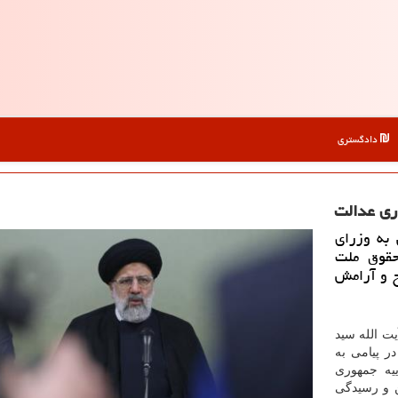
دادگستری
ری عدالت
به وزرای
حقوق ملت
ح و آرامش
ت الله سید
ر پیامی به
یه جمهوری
ن و رسیدگی