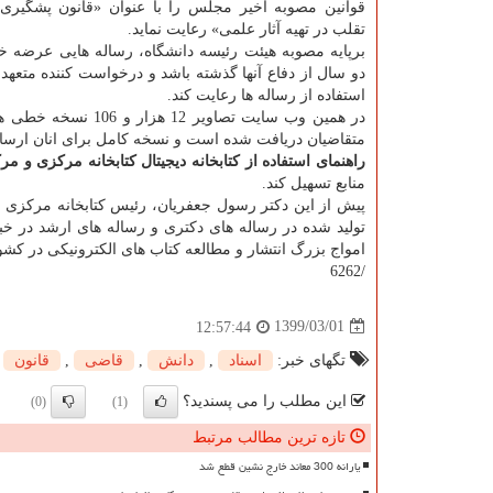
قوانین مصوبه اخیر مجلس را با عنوان «قانون پشگیری و
تقلب در تهیه آثار علمی» رعایت نماید.
برپایه مصوبه هیئت رئیسه دانشگاه، رساله هایی عرضه خ
دو سال از دفاع آنها گذشته باشد و درخواست کننده متعهد 
استفاده از رساله ها رعایت کند.
در همین وب سایت تص
متقاضیان دریافت شده است و نسخه کامل برای انان ارسا
راهنمای استفاده از کتابخانه دیجیتال کتابخانه مرکزی و مر
منابع تسهیل کند.
پیش از این دکتر رسول جعفریان، رئیس کتابخانه مرکزی و 
تولید شده در رساله های دکتری و رساله های ارشد در خبر
امواج بزرگ انتشار و مطالعه کتاب های الکترونیکی در کش
/6262
1399/03/01
12:57:44
تگهای خبر:
اسناد
,
دانش
,
قاضی
,
قانون
این مطلب را می پسندید؟
(0)
(1)
تازه ترین مطالب مرتبط
یارانه 300 معاند خارج نشین قطع شد