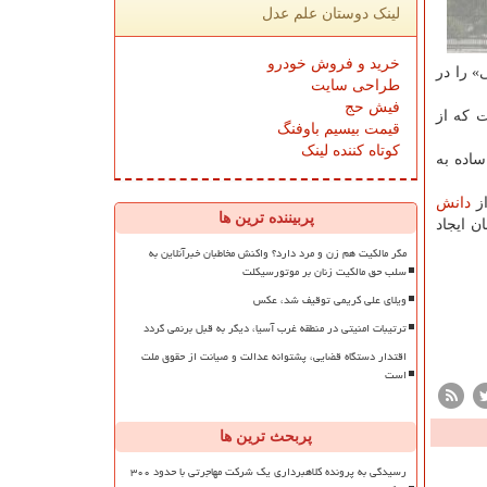
لینک دوستان علم عدل
خرید و فروش خودرو
» را در
طراحی سایت
فیش حج
است که از
قیمت بیسیم باوفنگ
کوتاه کننده لینک
ساده به
از
دانش
پربیننده ترین ها
ن ایجاد
مگر مالکیت هم زن و مرد دارد؟ واکنش مخاطبان خبرآنلاین به
سلب حق مالکیت زنان بر موتورسیکلت
ویلای علی کریمی توقیف شد، عکس
ترتیبات امنیتی در منطقه غرب آسیا، دیگر به قبل برنمی گردد
اقتدار دستگاه قضایی، پشتوانه عدالت و صیانت از حقوق ملت
است
پربحث ترین ها
رسیدگی به پرونده کلاهبرداری یک شرکت مهاجرتی با حدود ۳۰۰