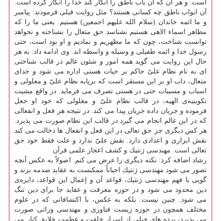
است. و هر آن كه آن باب ناطق را انكار كند خدا را انكار كرده است.
آن ابواب ناطق چه كسانی هستند؟ مثل روایت قبلی فرمودند: پیامبر
و ما ائمه خاندان (سلام الله علیهم اجمعین) هستیم. یعنی ما را كه
مظاهر اسماء الاهی هستیم نشناسد حق متعال را نشناخته و نخواهد
توانست شناخت، چون كه ما مظهریم و نمادیم و او بود است، حتی
رسول خدا و ائمه طفیلی و وسیله و واسطه اند. وی ادامه داد: به هر
حال این روایت می گوید همه امور و شئون عالم در قالب شناختی
ای به نام نظام علیّ حاكم بر حیات هستی اداره می شود و خدای
متعال، داب او بر این مستقر است كه برپایه نظام علیّ و معلولی و
اسباب و مسببات حتی در هستی تصرف می فرماید. در واقع مشیت
تكوینیه‌ی الهیه، در قالب نظام علیّ و معلولی كه خود او جعل
فرموده و جریان داده جریان پیدا می كند. در نتیجه هر فعل و انفعالی
كه در این عالم انجام می گیرد در قالب این نظام صورت می پذیرد.
هر كس دیگری جز حق تعالی در این فعل و انفعال ها دخالت می كند
نقش ابزاری و اعدادی دارد. نقش علیّ ندارد و علت فقط خود حق
تعالی است. مهندسی ژنتیك و كشف اعجاز علمی قرآن
رشاد اضافه كرد: نكته دیگری را عرض می كنم. اصولاً به عكس آنچه
تصور می شود مهندسی ژنتیك احیاناً ممكنست به عقاید صدمه بزند و
گویی با فهم مهندسی ژنتیك، قواعد آن و إعمال این قواعد، دایره‌ی
دین محدود می شود و در حوزه معرفت و عقاید جا برای دین تنگ
می شود. چنین نیست. بلكه به عكس، با اكتشافاتی كه در علوم
مختلف همچون در حوزه زیست فناوری و مهندسی وراثی صورت
می پذیرد، پرده های خیلی از اسرار خلقت و عظمت خلایق كنار می