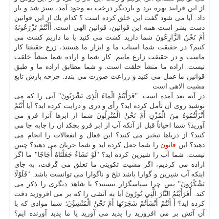
از این فرایند بهره برد و باردیگر درخت به وجود آمد، سبز شد و بار
داد. آیا می شود گفت این خلق كرده است ؟ كدام یك از این قوانین
دست بشر است همه این قوانین، قوانین الهی است. أَأَنْتُمْ تَزْرَعُونَهُ
أَمْ نَحْنُ الزَّارِعُونَ شما دارید كشت می كنید یا ما داریم كشت می
كنیم؟ در حقیقت شما اسباب ما و ابزار ما هستید، زرع حقیقتا كار
ماست و در حقیقت زارع ماییم. كار شما و اراده شما منشأ خلقت
نیست. اراده ما منشأ خلقت است. و شما مطابق اراده ما و طبق
قوانین ما عمل می كنید و زراعت صورت می بندد. چرخه بارش تابع
مشیت الاهی است
در آیه بعد آمده است: "فَرَأَیْتُمُ الْماءَ الَّذِی تَشْرَبُونَ" آبی را كه می
نوشید روی آن تأمل كرده اید؟ رأی و دری و درایت كرده اید؟ آیا أَنْتُمْ
أَنْزَلْتُمُوهُ مِنَ الْمُزْنِ أَمْ نَحْنُ الْمُنْزِلُونَ شما از ابرها آنرا فرو می
آورید؟ شما احیاناً قبل از آنكه آب از ابر فرو بچكد ان را جابه جا می
كنید؟ از دریاها تبخیر می كنید؟ این فعال و انفعالات را انجام می
دهید؟ این
قانون
را شما جعل كرده اید و شما جریان می دهید؟ چنین
نیست. شما آب را شیرین كرده اید؟ "لَوْ نَشَاءُ جَعَلْنَاهُ أُجَاجًا" ما اگر
اراده می كردیم، اگر مشیت تكوینی ما تعلق می گرفت، به جای
اینكه آب شیرین و گوارا باشد تلخ و ناگوارا می توانست باشد. "فَلَوْلَا
تَشْكُرُونَ" پس چرا سپاسگزار نیستید؟ یا شاهد دیگری را ذكر می
كند. أَفَرَأَیْتُمُ النَّارَ الَّتِی تُورُونَ آیا به آتشی را كه بر می افروزید دقت
كرده اید؟ أَ أَنْتُمْ أَنْشَأْتُمْ شَجَرَتَها أَمْ نَحْنُ الْمُنْشِؤُنَ؛ شما موادی كه با
آن آتش بر می افروزید را پدید می آورید یا ما پدید آورنده ایم؟