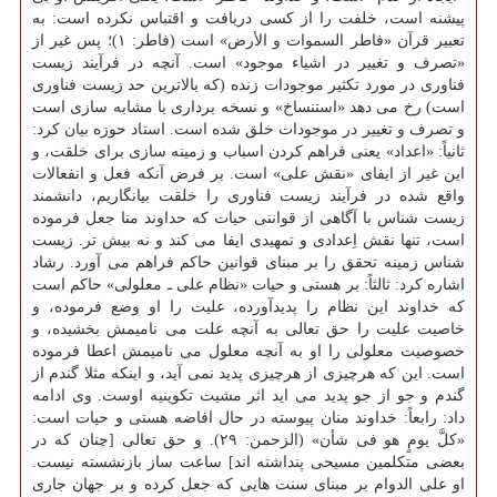
پیشنه است، خلفت را از كسی دریافت و اقتباس نكرده است: به
تعبیر قرآن «فاطر السموات و الأرض» است (فاطر: ۱)؛ پس غیر از
«تصرف و تغییر در اشیاء موجود» است. آنچه در فرآیند زیست
فناوری در مورد تكثیر موجودات زنده (كه بالاترین حد زیست فناوری
است) رخ می دهد «استنساخ» و نسخه برداری یا مشابه سازی است
و تصرف و تغییر در موجودات خلق شده است. استاد حوزه بیان كرد:
ثانیاً: «اعداد» یعنی فراهم كردن اسباب و زمینه سازی برای خلقت، و
این غیر از ایفای «نقش علی» است. بر فرض آنكه فعل و انفعالات
واقع شده در فرآیند زیست فناوری را خلقت بیانگاریم، دانشمند
زیست شناس با آگاهی از قواننی حیات كه حداوند منا جعل فرموده
است، تنها نقش اِعدادی و تمهیدی ایفا می كند و نه بیش تر. زیست
شناس زمینه تحقق را بر مبنای قوانین حاكم فراهم می آورد. رشاد
اشاره كرد: ثالثاً: بر هستی و حیات «نظام علی ـ معلولی» حاكم است
كه خداوند این نظام را پدیدآورده، علیت را او وضع فرموده، و
خاصیت علیت را حق تعالی به آنچه علت می نامیمش بخشیده، و
خصوصیت معلولی را او به آنچه معلول می نامیمش اعطا فرموده
است. این كه هرچیزی از هرچیزی پدید نمی آید، و اینكه مثلا گندم از
گندم و جو از جو پدید می اید اثر مشیت تكوینیه اوست. وی ادامه
داد: رابعاً: خداوند منان پیوسته در حال افاضه هستی و حیات است:
«كلَّ یومٍ هو فی شأن» (الزحمن: ۲۹). و حق تعالی [چنان كه در
بعضی متكلمین مسیحی پنداشته اند] ساعت ساز بازنشسته نیست.
او علی الدوام بر مبنای سنت هایی كه جعل كرده و بر جهان جاری