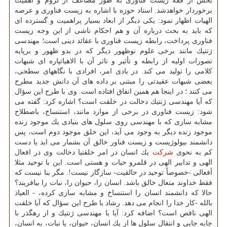
بخش از فقه زیست فناوری به طور مضاعف از لزوم و اهمیت
برخوردار خواهدشد. استاد حوزه با اشاره به زیست فناوری و عرصه
الهیات اظهار نمود: یكی دیگر از ابعاد بسیار پراهمیت و گسترده ای
كه باید به بحث درباره آن و هم احكام ناشی از این وجه زیست
فناوری پرداخت، رابطه زیست فناوری با عقائد دینی است؛ مهندسی
ژنتیك مانند برخی علوم نوظهور دیگر كه در بدو ظهور و برپایه
تصورات اولیه از رابطه و تأثیر و تاثر آن با الاهیاتپاره ای شبهات
كلامی را تولید می كند. در بادی امر، افرادی با نگاههای سطحی،
بعضی شبهات عقیدتی را مبتنی بر داده های آن دانش جدید مطرح
می كنند ؛ در اینجا هم همین اتفاق افتاده است. وی با طرح این سؤال
كه آیا مهندسی ژنتیك دخالت در خلقت است؟ اشاره كرد: گفته می
شود: زیست فناوری در برخی از موارد مانند، استنساخ، باصطلاح
مشابه سازی كه با مهندسی روی سلول های بنیادی یك موجود زنده
موجود زنده دیگر به وجود می آید، این خلق موجود دوم است، پس
دانشمند بیولوژیست و زیست فناور خالق آن بشمار می اید یا دست
كم به نحوی
شركت
یك انسان در امر خلقتیا دخالت وی در افعال
الهی و تدابیر الهی در قلمرو حیات و هستی است. این با توحید مثلا
أفعالی -خصوصاً توحید در خالقیت- سازگار نیست!. مگر بنا نیست كه
فقط خداوند متعال خالق باشد. انسان را، حیوان را، نبات را بیافریند؟
حالا كه دانشمند انسان را استنساخ و مشابه سازی كرده، - العیاذ
بالله -كار خدا را انجام می دهد. رشاد با طرح این سؤال كه آیا خلقت
الهی ناقص است؟ اضافه كرد: آیا با مهندسی ژنتیك و از رهگذر با
جابه جایی و انتقال سلول ها از یك انسان، حیوان، یا نبات، به انسان،