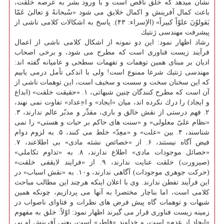
نشان میدهد كه خلق ناقص است و با ورود بشر به عرصه خلقت،
باعث كمال آفرینش و اكمال خلایق می شود «سُبحانهُ وَ تعالیٰ عَمّا
یَقولوُنَ علوّاً كبیراً» (الإسراء: ۴۳). پاسخ به اشكالات كلامی ناشی از
پیشرفت مهندسی ژنتیك
رشاد اظهار نمود: این دو نمونه از اشكال كلامی ناشی از اعمال
فرآیند زیست فناوری است كه مطرح می شود، و برخی اصحاب
ادیان بر مبنای همین توهمات و تفهمات سطحی و عامیانه گفته اند:
مهندسی ژنتیك شرعا ممنوع است! ولی با اندكی تأمل درمی یابیم
كه این سخنان سخت و سست و سخیف است، این توهمات ناشی از
آن است كه مطرح كنندگان چنین شبهاتی، ۱. «حقیقت خلقت» (ابداع
و ایجاد) را درك نكرده اند، میان «ایجاد» و ا«ِعداد» تفاوت نمی نهند،
۲. فهم درستی از نقش خالق و باری، مقدِّر و مدبّر عالم ندارند، ۳.
«نظام علیّ معلولی» و «سنت های حاكم بر حیات و هستی» را نمی
شناسند، ۴. بین «علت» و «معِدّ» خلط می كنند، ۵. به لزوم دوام
فیض آگاه نیستند، ۶. از «خصائص نشئه مادی» بی اطلاعند، ۷.
«خصائل موجودات مادی» اطلاع ندارند، ۸. به «تداوم تكاملی»
(صیرورت) خلقت عنایت ندارند، ۹. از «فرایند لایقفی خلقت»
(حركت جوهری موجودات) آگاهی ندارند، و۱۰. به «نقش اسباب» در
این فرآیند تفطن ندارند. وی با اعلان اینكه هرچند این مطالب مباحث
كلامی است، اما بناچار مختصرا به آنها می پردازیم، چونكه همین
شبهات و توهمات گاه پیش فرض های نظرات و فتاوای ناصواب در
زمینه زیست فناوری قرار می گیرند اظهار نمود: اوّلاً: خلق به مفهوم
«ایجاد از عدم» است، و خداوند «فاطر» است، یعنی آفرینش او بی