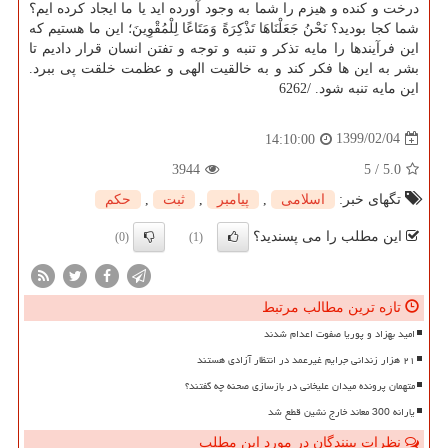
درخت و كنده و هیزم را شما به وجود آورده اید یا ما ایجاد كرده ایم؟
شما كجا بودید؟ نَحْنُ جَعَلْنَاهَا تَذْكِرَةً وَمَتَاعًا لِلْمُقْوِینَ؛ این ما هستیم كه
این فرآیندها را مایه تذكر و تنبه و توجه و تفتن انسان قرار دادیم تا
بشر به این ها فكر كند و به خالقیت الهی و عظمت خلقت پی ببرد.
این مایه تنبه شود. /6262
1399/02/04
14:10:00
3944
5
/
5.0
تگهای خبر:
اسلامی
,
پیامبر
,
ثبت
,
حكم
این مطلب را می پسندید؟
(0)
(1)
تازه ترین مطالب مرتبط
امید بهزاد و پوریا صفوت اعدام شدند
۲۱ هزار زندانی جرایم غیرعمد در انتظار آزادی هستند
متهمان پرونده میدان علیخانی در بازسازی صحنه چه گفتند؟
یارانه 300 معاند خارج نشین قطع شد
نظرات بینندگان در مورد این مطلب