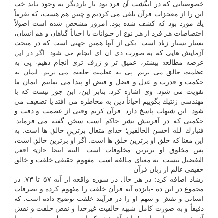
خصوصیاتی كه در انگشت آن فرد بود باز باردیگر به وجود بیاید خب
این را از معجزات قرآن تلقی می كردیم و چنین هم هست، كه تقریباً
یك مورد بود كه كشف شده بود. امروز مشخص شده است اصولاً
اختصاصات هر فرد از هر نوع از حیوانات یا احیاناً گیاهان و هم انسان،
بسیار بسیار زیاد است. یكی از آنها همین جهتی است كه در مبحث
آزمایش هایی كه به صورت دی ان ای انجام می شود. اگر در این
عرصه مطالعه بیشتر، عمیق تر و ژرف تری انجام دهیم، پی به
عظمت خالق می بریم. پی به عظمت خلقت می بریم. ایمان به
حكمت و قدرت و عدل و فضل و فیض او پیدا می نماییم. ایمان ما
تقویت می شود. وی اشاره كرد: بنابر این، این جور نیست كه با
مهندسی ژنتیك بگوییم احیاناً دین به مخاطره می افتد یا تضعیف می
شود. این شبهات پاسخ دارد. قرآن كریم وقتی از عظمت و دقت و
حكمتی كه در آفرینش بشر حاكم است سخن گفته می فرماید:
فتبارك الله احسن الخالقین؛ خدای متعال برترینِ خالق ها است. به
این معنا كه خلق او برترین خلق ها است. اگر او برترین خالق است،
پس مخلوق او برترین مخلوقات است. البته اینجا «ان» افعل
التفضیل نیست. به معنای مبالغه است. مفهوم حقیقی خلقت و خالق
حقیقی عالم از زبان قرآن
رشاد اضافه كرد: در هر حال در سوره واقعه از آیه ۵۷ تا ۷۳. در
مجموع در این ده -پانزده آیه قرآن خلقت را مفهوم كرده و تصرفات
انسانی و نقش و سهم او را در فرآیند خلقت توضیح داده است. كه
دقیقاً و به صورت كامل شبهه خالقیت غیرخدا و نقص خلقت و نقش