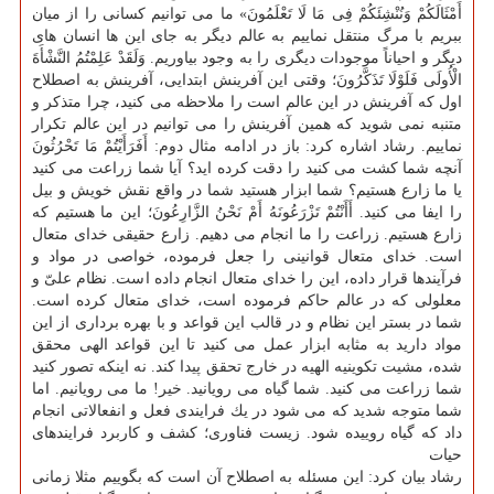
أَمْثَالَكُمْ وَنُنْشِئَكُمْ فِی مَا لَا تَعْلَمُونَ» ما می توانیم كسانی را از میان
ببریم با مرگ منتقل نماییم به عالم دیگر به جای این ها انسان های
دیگر و احیاناً موجودات دیگری را به وجود بیاوریم. وَلَقَدْ عَلِمْتُمُ النَّشْأَةَ
الْأُولَی فَلَوْلَا تَذَكَّرُونَ؛ وقتی این آفرینش ابتدایی، آفرینش به اصطلاح
اول كه آفرینش در این عالم است را ملاحظه می كنید، چرا متذكر و
متنبه نمی شوید كه همین آفرینش را می توانیم در این عالم تكرار
نماییم. رشاد اشاره كرد: باز در ادامه مثال دوم: أَفَرَأَیْتُمْ مَا تَحْرُثُونَ
آنچه شما كشت می كنید را دقت كرده اید؟ آیا شما زراعت می كنید
یا ما زارع هستیم؟ شما ابزار هستید شما در واقع نقش خویش و بیل
را ایفا می كنید. أَأَنْتُمْ تَزْرَعُونَهُ أَمْ نَحْنُ الزَّارِعُونَ؛ این ما هستیم كه
زارع هستیم. زراعت را ما انجام می دهیم. زارع حقیقی خدای متعال
است. خدای متعال قوانینی را جعل فرموده، خواصی در مواد و
فرآیندها قرار داده، این را خدای متعال انجام داده است. نظام علیّ و
معلولی كه در عالم حاكم فرموده است، خدای متعال كرده است.
شما در بستر این نظام و در قالب این قواعد و با بهره برداری از این
مواد دارید به مثابه ابزار عمل می كنید تا این قواعد الهی محقق
شده، مشیت تكوینیه الهیه در خارج تحقق پیدا كند. نه اینكه تصور كنید
شما زراعت می كنید. شما گیاه می رویانید. خیر! ما می رویانیم. اما
شما متوجه شدید كه می شود در یك فرایندی فعل و انفعالاتی انجام
داد كه گیاه روییده شود. زیست فناوری؛ كشف و كاربرد فرایندهای
حیات
رشاد بیان كرد: این مسئله به اصطلاح آن است كه بگوییم مثلا زمانی