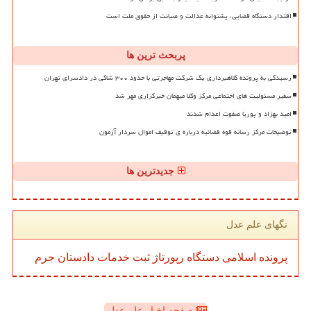
اقتدار دستگاه قضایی، پشتوانه عدالت و صیانت از حقوق ملت است
پربحث ترین ها
رسیدگی به پرونده کلاهبرداری یک شرکت مهاجرتی با حدود ۳۰۰ شاکی در دادسرای تهران
سفیر مسئولیت های اجتماعی مرکز وکلا میهمان خبرگزاری مهر شد
امید بهزاد و پوریا صفوت اعدام شدند
توضیحات مرکز رسانه قوه قضائیه درباره ی توقیف اموال سردار آزمون
جدیدترین ها
تگهای علم عدل
پرونده
اسلامی
دستگاه
رپورتاژ
ثبت
خدمات
دادستان
جرم
صفحه اخبار علم عدل