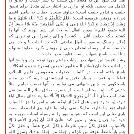
طی می شود این به معنای این نیست كه بشر خلقت و خلایق را
تكامل می بخشد. بلكه او ابزاری در اختیار خدای متعال برای تحقق
خلقت و تداوم خلقت است؛ خداوند سبحان خطاب به پیامبر اعظم
(ص) و مؤمنین فرموده است: «فَلَمْ تَقْتُلُوهُمْ وَ لكِنَّ اللهَ قَتَلَهُمْ وَ ما
رَمَیْتَ إِذْ رَمَیْتَ وَ لكِنَّ اللهَ رَمی وَ لِیُبْلِیَ الْمُؤْمِنِینَ مِنْهُ بَلاءً حَسَناً إِنَّ
اللهَ سَمِیعٌ عَلِیم»( سوره انفال آیه ۱۷) این شما نبودید كه آنها را
كشتید بلكه خداوند آنان را كشت! و [ای پیامبر] این تو نبودی كه
[خاك و سنگ به صورت آنها] انداختی بلكه خدا انداخت! و خدا می
خواست به این وسیله امتحان خوبی از مؤمنان بگیرد. خداوند شنوا و
دانا است. پاسخ شبهات زیست فناورانه در احادیث
رشاد افزود: این شبهات در روایات ما هم مورد توجه بوده و پاسخ آنها
در احادیث خاندان (سلام الله علیهم اجمعین )مطرح شده و اشكالات
پاسخ یافته است. در كلمات حضرات معصومین علیهم السلام،
قطعات و فقرات بسیار دقیق و ارزشمندی داریم كه در مقام
پاسخگویی به چنین شبهاتی می توانیم به آنها تمسك نماییم. مثلاً
حدیثی كه -البته مختلف است- از حضرت صادق سلام الله ضد نقل
شده است «أَی اللّه ُ أن یُجرِیَ الأشیاءَ إلاّ بِألاسبابٍ» خدای متعال اباء
دارد، (بنا ندارد چنین عمل كند) از اینكه اشیا و امور را جز با اسباب
انجام دهد. بنا ندارد، نه اینكه نمی تواند. بنا ندارد. وی ادامه داد: سنت
باری تعالی این است كه اشیا و امور را به وسیله اسباب مربوط به
خود آنها جریان بدهد و تدبیر كند. «أبیٰ اللهُ أنْ یُجریَ الأشیاءَ إلا
بالأسبابِ، فَجَعَل لِكلِّ سَببٍ شَرحاً، وَ لِكلّ شَرحٍ علماً، و جعَلَ لكلّ
عِلمٍ باباً ناطقاً، عرَفَهُ مَن عَرَفَه و جَهِلهُ مَن جَهلهُ، وَ ذلكَ رَسولُ اللهِ