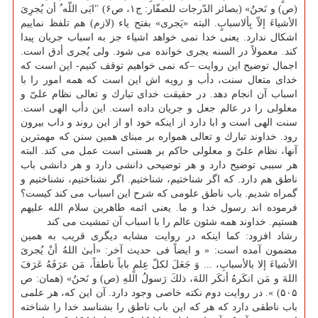
(ص) و نَحنُ» (بصائر الدّرجات للصفّار: ج۱، ص۶) "ابَی اللّه ُ أن یُجرِیَ
الأشیاءَ إلاّ بِألاسبابٍ. البته «یَجری» بفتح یاء (لازم) هم تلفظ نماییم
اشكال ندارد. یعنی خدا نمی خواهد اشیاء جز به اسباب جریان پیدا
كند. معمولاً در السنه یجری خوانده می شود. ولی یُجری أدق است.
اجمال توضیح این روایت –كه نمی خواهیم توقف كنیم- این است كه
خدای متعال سنت، دأب و رویه اش این است كه همه امور را با
اسباب آن انجام دهد. در حقیقت خدای تبارك و تعالی نظام علیّ و
معلولی را در عالم جعل و جریان داده است. این دأب الهی است.
سنت الهی است و ابا دارد از اینكه خود او از این روند و داب بیرون
رود. خداوند تبارك و تعالی همواره بر مبنای همین سنن كه مهمترین
آنها، نظام علیّ و معلولی حاكم بر هستی است عمل می كند. البته
هر سببی توضیح دارد و هر توضیحی دانشی دارد و هر دانشی باب
ناطق هم دارد. كه اگر شناختیم، شناختیم. اگر نشناختیم، نشناختیم و
گمراه شدیم. باب ناطق علومی كه شرح این اسباب می كند كیست؟
فرموده اند رسول خدا و ما. یعنی ائمه طاهرین سلام الله علیهم
هستیم. خداوند همه شئون عالم را با اسباب آن تمشیت می كند
رشاد افزود: كما اینكه در روایت مشابه دیگری قریب به همین
مضمون آمده است: « و ایضاً فی حدیث آخر: «أبیٰ اللهُ أنْ یُجریَ
الأشیاءَ إلا بالأسبابِ، ... وَ جَعَلَ لكلّ عِلمٍ باباً ناطقاً، مَن عرَفَهُ عَرَفَ
اللهَ و مَن انكَرهُ أنكَر اللهَ، ذلكَ رَسولُ اللهِ (ص) و نَحنُ» (همان: ص
۵۰۵) ». در روایت دوم نكته خاصی وجود دارد. آن این كه، هر علمی
باب ناطقی دارد كه هر كه این باب ناطق را بشناسد خدا را شناخته