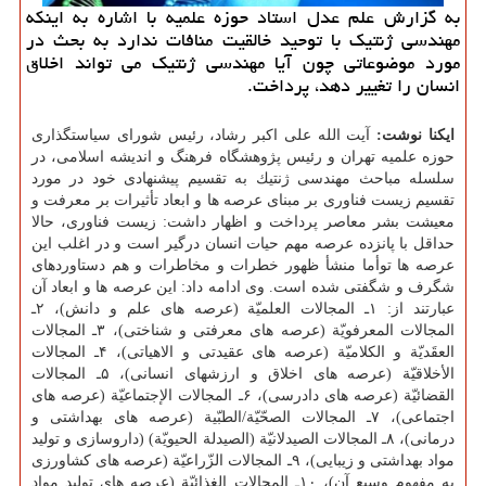
به گزارش علم عدل استاد حوزه علمیه با اشاره به اینكه
مهندسی ژنتیك با توحید خالقیت منافات ندارد به بحث در
مورد موضوعاتی چون آیا مهندسی ژنتیك می تواند اخلاق
انسان را تغییر دهد، پرداخت.
ایكنا نوشت:
آیت الله علی اكبر رشاد، رئیس شورای سیاستگذاری
حوزه علمیه تهران و رئیس پژوهشگاه فرهنگ و اندیشه اسلامی، در
سلسله مباحث مهندسی ژنتیك به تقسیم پیشنهادی خود در مورد
تقسیم زیست فناوری بر مبنای عرصه ها و ابعاد تأثیرات بر معرفت و
معیشت بشر معاصر پرداخت و اظهار داشت: زیست فناوری، حالا
حداقل با پانزده عرصه مهم حیات انسان درگیر است و در اغلب این
عرصه ها توأما منشأ ظهور خطرات و مخاطرات و هم دستاوردهای
شگرف و شگفتی شده است. وی ادامه داد: این عرصه ها و ابعاد آن
عبارتند از: ۱ـ المجالات العلمیّة (عرصه های علم و دانش)، ۲ـ
المجالات المعرفویّة (عرصه های معرفتی و شناختی)، ۳ـ المجالات
العقَدیّة و الكلامیّة (عرصه های عقیدتی و الاهیاتی)، ۴ـ المجالات
الأخلاقیّة (عرصه های اخلاق و ارزشهای انسانی)، ۵ـ المجالات
القضائیّة (عرصه های دادرسی)، ۶ـ المجالات الإجتماعیّة (عرصه های
اجتماعی)، ۷ـ المجالات الصحّیّة/الطبّیة (عرصه های بهداشتی و
درمانی)، ۸ـ المجالات الصیدلانیّة (الصیدلة الحیویّة) (داروسازی و تولید
مواد بهداشتی و زیبایی)، ۹ـ المجالات الزّراعیّة (عرصه های كشاورزی
به مفهوم وسیع آن)، ۱۰ـ المجالات الغذائیّة (عرصه های تولید مواد