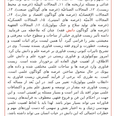
غذائی و مسئله تراریخته ها)، ۱۱ـ المجالات البِیئیّة (عرصه ی محیط
زیست)، ۱۲ـ المجالات الصناعیّة (عرصه های گوناگون صنعت)، ۱۳ـ
المجالات الإقتصادیّة (عرصه های گوناگون اقتصاد و تجارت)، ۱۴ـ
المجالات الأمنیّة (عرصه های امنیتی)، ۱۵ـ المجالات العسكریّة
(عرصه های تولید سلاح و جنگ بیولوژیك)، ۱۶ـ المجالات الفقهیة
(عرصه های گوناگون
دانش
فقه). چنان كه ملاحظه می فرمایید:
دامنه تأثیر زیست فناوری خیلی از ساحات و سطوح حیات معرفتی و
معیشتی بشر را فرامی گیرد. آیا همین لیست برای اثبات اهمیت و
وسعت، خطورت و لزوم فقه زیست فناوری بسنده نیست؟. وی در
تشریح تاثیرات كنونی زیست فناوری بر عرصه علم و دانش بیان كرد:
امروز بیوكنولوژی و فناوری زیستی در حوزه علم و دانش علی
الاطلاق، از اهمیت فوق العاده ای برخوردار شده است. زیست
فناوری وارد عرصه ها و ساحات علمی مختلفی شده و داده های
بیوتك در حال متحول ساختن عرصه های گوناگون علمی است،
است. به طرزی كه برخی از فرآیند گسترش زیست فناوری به
«انقلاب علمی بیولوژیك» تعبیر می كنند. در این بُعد از مساله كه
زیست فناوری چه مقدار در توسعه و تعمیق علم بشر و اكتشافات
علمی موثر افتد یك امر است و بسیار مسئله پر اهمیتی است. و این
جهت در احكام این فن و فروع فقهی معطوف به فرآیندهای زیست
فناورانه می تواند بسیار موثر باشد. لهذا باید با لحاظ اهمیت علمی
مهندسی ژنتیك و به اعتبار نقش و سهمی كه دست آوردهای مهم و
خطرات احتمالی كه این دانش در حیات انسان می تواند داشته باشد،