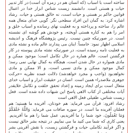
ساخته است با اسباب (كه انسان هم در زمزه آن است) در كار تدبیر
حیات و هستی است. دانشمند زیست شناس ابزار خدا در اعمال
قوانین حاكم بر هستی و حیات است، نه خالق هستی و حیات. رشاد
اشاره كرد: به گمان این افراد سطحی نگر: گویی خدای متعال همه
عالم را، ساخته و پرداخته و به فعلیت نهای رسانده و اسباب خلق و
امر را هم به كناره هستی آویخته، و خودش هم گوشه ای نشسته
است. در صورتیكه چنین نیست. رئیس پژوهشگاه فرهنگ و اندیشه
اسلامی اظهار نمود: خامساً: اینان می پندارند عالم ماده و نشئه مادی
به فعلیت تامه رسیده است، در صورتیكه نشئه مادی پیوسته در كار
فرگشتن است، عالم هماره در حال تكامل است؛ موجود ممكن و
مادی همواره در حال شدن است، هیچگاه به كمال نهایی نمی رسد؛
كمال موجود ممكن و مادی نسبی است، و الا ممكن و مادی
نخواهدبود (واجب و مجرد خواهدشد) دلالت عمده نظریه «حركت
جوهری ملاصدرا» همین است. انسان در حقیقت ابزار و اسباب خدای
متعال است برای ایجاد زمینه و إعداد تحقق خلقت و تكامل خلایقدر
آیات مختلفی از كتاب الاهی پاسخ این شبهات داده شده است. فعل
زیست شناس، طفیلی فعل الاهی است
رشاد افزود: قرآن می فرماید: هم خودتان، آفریده ما هستید؛ هم
فعلتان آفریده ما است. در سوره صافات می فرماید: وَاللَّهُ خَلَقَكُمْ
وَمَا تَعْمَلُونَ، خود شما را ما آفریدیم، عمل شما را هم ما آفریدیم.
یعنی كاری كه شما می كنید ما می نماییم. در نتیجه بشر خالق نیست
و اگر فرآیند تكاملی حیات و فرگشتیِ زیست، با نقش آفرینی بشر