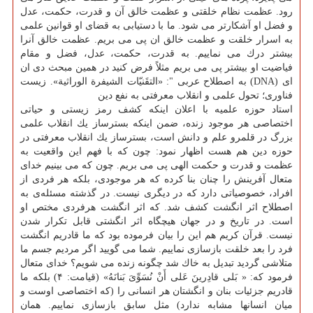
رود. عظمت نظام خلقتی و عظمت خالق آن و قدرت، حكمت، عدل
و فضل او آشكارتر می شود. ما با دستیابی به قضای او قوانین علمی
به اسرار خلقت و عظمت خالق ان پی می بریم. عظمت خالق آنرا
بیشتر درك می نماییم. به قدرت، حكمت، عدل، فضل و مقام
فیاضیت او بیشتر پی می بریم مثلاً فرض كنید در همین مبحث دی ان
ای (DNA) به اصطلاح عربی ": «التقَنیّات الشیفرة الوراثیة». زیست
فناوری؛ تحول علمی و انقلاب معرفتی به نفع دین
استاد حوزه علمیه با اعلان اینكه كشف رمز زیستی و حیاتی
اختصاصی هر موجود زنده، ضمن اینكه بسترساز یك انقلاب علمی
بزرگ در قلمرو علم و دانش است، بسترساز یك انقلاب معرفتی در
حوزه دین هم هست اظهار نمود: چون كه با فهم این واقعیت به
عظمت و قدرت و حكمت الهی پی می بریم. چون كه می بینیم خدای
متعال آفرینش را چنان بنا كرده كه هر موجودی، بلكه هر فردی از
افراد، خصوصیاتی دارد كه در دیگری نیست. در گذشته مسئله‌ی به
اصطلاح اثر انگشت كشف شد. كه اثر انگشت هرفردی مختص او
است. در تاریخ و در جهان هیچگاه اثر انگشتی قابل تكرار شدن
نیست. قرآن كریم هم این را بیان فرموده بود كه ما قادریم انگشت
فرد را بعد خلقت بازسازی نماییم. شما می گویید اگر مردیم جسم ما
متلاشی گردید تبدیل به خاك شد چگونه زنده می شویم؟ خدای متعال
فرمود كه: « بَلی‏ قادِرینَ عَلی‏ أَنْ نُسَوِّیَ بَنانَهُ» (قیامت: ۴) بلكه ما
قادریم جزئیات بنان و انگشتان هر انسانی را (كه اختصاصی اوست و
میان انسانها مشابه ندارد) مثل سابق بازسازی نماییم. همان