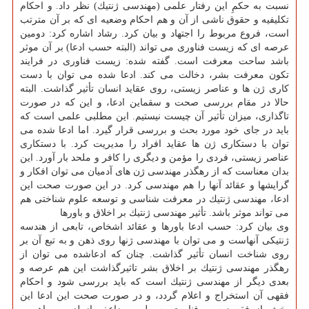
نسبت به حكمِ این رفتار علمی (مهندسی ژنتیك) نظر داد. و احكام
تكلیفیه و حقوق ناشی از آن و هم احكام وضعیه ای كه بر آن مترتب
است، فروع مربوط را اجتهاد و بیان كرد. رشاد اشاره كرد: دومین
عرصه ای كه زیست فناوری می تواند (البته حسب ادعا) بر آن موثر
باشد ساحت معرفت است. گفته شده: زیست فناوری در فرایند
تكون معرفت بشر، دخالت می كند. ادعا شده می توان با دست
كاری ژن ها و عناصر زیستی، روی عقاید انسان تأثیر گذاشت. البته
حالا در مقام بررسی صحت و سقماین ادعا، و این كه در صورت
تاگذاری، میزان تأثیر آن چیست نیستیم. این مطلبی علمی است كه
باید در جای خود مورد بحث و بررسی قرار گیرد. اما ادعا شده می
توان با دستكاری ژن ها عقاید افراد را مدیریت كرد. با دستكاری
عناصر زیستی، فردی را مؤمن و دیگری را كافر و ملحد بار آورد. این
بدان معناست كه از رهگذر مهندسی ژن های آدمیان می توان افكار و
گرایشها و عقائد آنها را هم مهندسی كرد. در این صورت صحت این
ادعا، مهندسی ژنتیك در معرفت شناسی و توسعه علوم شناختی هم
می تواند موثر باشد. تأثیر مهندسی ژنتیك بر اخلاق و باورها
وی بیان كرد: حسب ادعا باورها و عقائد اشخاص، تابعی از هندسه
ژنتیكی آنهاست و می توان با مهندسی ژنها روی ذهن و به تبع آن بر
روی شناخت انسان تأثیر گذاشت. چنان كه ادعاشده می توان از
رهگذر مهندسی ژنتیك بر اخلاق بشر تاثیرگذاشت این هم عرصه و
بعدی دیگر از مهندسی ژنتیك است كه باید بررسی شود و احكام
فقهی آن استخراج و اعلام گردد، و در صورت صحت این ادعا این