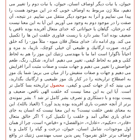
حیوان، یا نبات دیگر اوصاف انسان، حیوان، یا نبات دوم را تغییر می
دهیم، مثلا ژن مربوط به اوصاف خوبی كه در این موجود هست را
پیدا می نماییم و آنرا به موجود دیگر منتقل می نماییم. در نتیجه، آن
صفت را در موجود دوم به وجود می آوریم. این آیا به این معنا نیست
كه درختان، گیاهان یا حیواناتی كه خدای متعال آفریده بوده ناقص یا
ضعیف بوده اند؟ بشر دارد با زیست فناوری خلقت این ها را تكمیل
می كند. وی ادامه داد: خدای متعال فلان میوه - مثلاً موز- را كه خلق
كرده، صورت ارگانیك و طبیعی آن خیلی كوچك، نازیبا، بد مزه و
احیاناً ناگوارا است اما ما با مهندسی ژنتیك این موز را هم به لحاظ
كمّی و هم به لحاظ كیفی، تغییر می دهیم. اندازه، شكل، رنگ، طعم
خواصش را تغییر می دهیم و جهات مثبت و صفات مثبت آنرا افزایش
می دهیم و جهات و صفات منفیش را از میان می بریم؛ شما یك موزِ
به اصطلاح تراریخته را در كنار یك موز طبیعیی و ارگانیك بگذارید،
می بینید كه از جهات كمی و كیفی،
محصول
تراریخته بسا كامل تر
است. آیا این به این معنا نیست كه خلقت الهی ناقص، ضعیف و
پست بوده و با دستكاری و تصرف بشر كامل تر شد ؟. بشر نمونه‌ی
برتر از آنچه حضرت باری آفریده بوده پدید آورد.؟ (العیاذ بالله)، این
به معنای نقص خلقت نیست؟ به این معنا نیست كه انسان به جای
خدای باری تعالی آمد و خلقت را تكمیل كرد ؟ اگر خالق متعال
«قادر»، «حكیم»، «عادل»، «ذوالفضل» و «فیاض» است، چرا از همان
اول موجودات، شامل انسان، حیوان، درخت و گیاه را كامل و با
اوصاف برتر خلق نفرمود؟ پس بدین سبب مهندسی ژنتیك در واقع