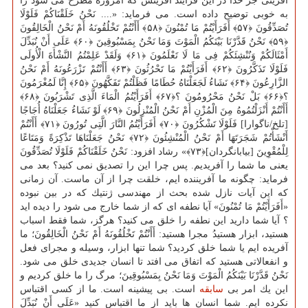
آفرینی جز خدا در این فرایند آفرینش كه امروزه مطرح می شود را
به خوبی توضیح داده است. می فرماید: «.... نَحْنُ خَلَقْنَاكُمْ فَلَوْلَا
تُصَدِّقُونَ ﴿۵۷﴾ أَفَرَأَیْتُمْ مَا تُمْنُونَ ﴿۵۸﴾ أَأَنْتُمْ تَخْلُقُونَهُ أَمْ نَحْنُ الْخَالِقُونَ
﴿۵۹﴾ نَحْنُ قَدَّرْنَا بَیْنَكُمُ الْمَوْتَ وَمَا نَحْنُ بِمَسْبُوقِینَ ﴿۶۰﴾ عَلَی أَنْ نُبَدِّلَ
أَمْثَالَكُمْ وَنُنْشِئَكُمْ فِی مَا لَا تَعْلَمُونَ ﴿۶۱﴾ وَلَقَدْ عَلِمْتُمُ النَّشْأَةَ الْأُولَی
فَلَوْلَا تَذَكَّرُونَ ﴿۶۲﴾ أَفَرَأَیْتُمْ مَا تَحْرُثُونَ ﴿۶۳﴾ أَأَنْتُمْ تَزْرَعُونَهُ أَمْ نَحْنُ
الزَّارِعُونَ ﴿۶۴﴾ نَشَاءُ لَجَعَلْنَاهُ حُطَامًا فَظَلْتُمْ تَفَكَّهُونَ ﴿۶۵﴾ إِنَّا لَمُغْرَمُونَ
؟﴿۶۶﴾ بَلْ نَحْنُ مَحْرُومُونَ ؟﴿۶۷﴾ أَفَرَأَیْتُمُ الْمَاءَ الَّذِی تَشْرَبُونَ ﴿۶۸﴾
أَأَنْتُمْ أَنْزَلْتُمُوهُ مِنَ الْمُزْنِ أَمْ نَحْنُ الْمُنْزِلُونَ ﴿۶۹﴾ لَوْ نَشَاءُ جَعَلْنَاهُ أُجَاجًا
[تلخ/ناگوارا] فَلَوْلَا تَشْكُرُونَ ﴿۷۰﴾ أَفَرَأَیْتُمُ النَّارَ الَّتِی تُورُونَ ﴿۷۱﴾ أَأَنْتُمْ
أَنْشَأْتُمْ شَجَرَتَهَا أَمْ نَحْنُ الْمُنْشِئُونَ ﴿۷۲﴾ نَحْنُ جَعَلْنَاهَا تَذْكِرَةً وَمَتَاعًا
لِلْمُقْوِینَ [بیابانگردان]﴿۷۳﴾» رشاد افزود: نَحْنُ خَلَقْنَاكُمْ فَلَوْلَا تُصَدِّقُونَ
یعنی ما شما را آفریدیم. پس چرا این را تصدیق نمی كنید؟ بعد می
فرماید: چگونه ما آفریننده ایم، خلقت چرا از آن ماست. آن زمانی
كه این آیات نازل شده بحث از مهندسی ژنتیك كه در بین نبوده
«أَفَرَأَیْتُمْ مَا تُمْنُونَ» آیا نطفه ای كه از شما خارج می شود را دیده اید
؟ آیا شما دارید این نطفه را خلق می كنید؟ هرگز، شما فقط اسباب
هستید، ابزار هستیدُ مجرا هستید: أَأَنْتُمْ تَخْلُقُونَهُ أَمْ نَحْنُ الْخَالِقُونَ؛ ما
آفریده ایم یا شما خلق كردید؟ شما تنها ابزار، وسیله و مجرای فعل
و انفعالاتی هستید كه اتفاق می افتد تا انسان جدیدی خلق می شود.
نَحْنُ قَدَّرْنَا بَیْنَكُمُ الْمَوْتَ وَمَا نَحْنُ بِمَسْبُوقِینَ؛ مرگ را ما خلق كردیم و
این یك امر بی
سابقه
است. بی پیشینه است. ما از كسی اقتباس
نكرده ایم. شما انسان ها باید از ما اقتباس كنید «عَلَی أَنْ نُبَدِّلَ