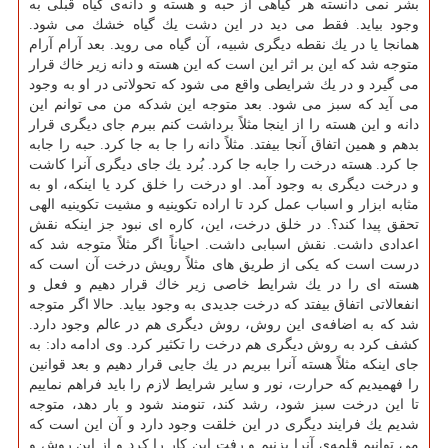
بشر نمی دانسته هر گیاهی از حبه و هسته و دانه‌ی گیاه قبلی به
وجود بیاید. فقط می دید در این دشت یك گیاه خشك می شود.
همانجا یا در یك نقطه دیگری شبیه، آن گیاه می روید. بعد آرام آرام
متوجه شد كه این بر اثر این است كه این هسته و دانه زیر خاك قرار
می گیرد و در یك شرایطی واقع می شود كه تحولاتی در او به وجود
می آید كه سبز می شود. بعد متوجه این شدكه من می توانم این
دانه و این هسته را از اینجا مثلاً برداشت كنم ببرم جای دیگری قرار
بدهم و همین اتفاق آنجا بیفتد. مثلاً دانه را جا به جا كرد. حبه را جابه
جا كرد. هسته درخت را جابه جا كرد. بُرد یك جای دیگری آنرا كاشت
و درخت دیگری به وجود آمد. او درخت را خلق كرد یا اینكه، او به
مثابه ابزار و اسباب عمل كرد تا اراده تكوینیه و مشیت تكوینیه الهی
تحقق پیدا كند؟. در خلق درخت، این، كاره ای نبود جز اینكه نقش
اعدادی داشت. نقش اسبابی داشت. احیاناً اگر مثلاً متوجه شد كه
درست است كه یكی از طریق های مثلاً رویش درخت آن است كه
هسته ای را در یك شرایط خاصی زیر خاك قرار دهیم و فعل و
انفعالاتی اتفاق بیفتد كه درخت جدیدی به وجود بیاید. حالا اگر متوجه
شد كه به اضافه‌ی این روش، روش دیگری هم در عالم وجود دارد.
كشف كرد به روش دیگری هم درخت را تكثیر كرد. وی ادامه داد: به
جای اینكه مثلاً هسته آنرا ببریم در یك جایی قرار دهیم و بعد قوانین
را فهمیدیم كه حرارت، نور و سایر شرایط لازم را باید فراهم نماییم
تا این درخت سبز شود، رشد كند، تنومند شود و بار دهد، متوجه
شدیم یك فرایند دیگری در این خلقت وجود دارد و آن این است كه
می توانیم قلمه‌ی آنرا بزنیم و رفت این كار را كرد و از این روش و