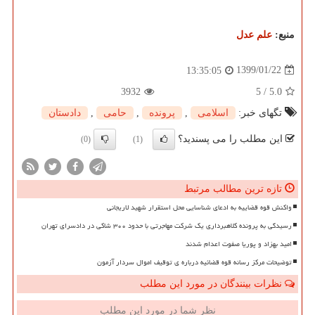
منبع:
علم عدل
1399/01/22
13:35:05
3932
5
/
5.0
تگهای خبر:
اسلامی
,
پرونده
,
حامی
,
دادستان
این مطلب را می پسندید؟
(0)
(1)
تازه ترین مطالب مرتبط
واکنش قوه قضاییه به ادعای شناسایی محل استقرار شهید لاریجانی
رسیدگی به پرونده کلاهبرداری یک شرکت مهاجرتی با حدود ۳۰۰ شاکی در دادسرای تهران
امید بهزاد و پوریا صفوت اعدام شدند
توضیحات مرکز رسانه قوه قضائیه درباره ی توقیف اموال سردار آزمون
نظرات بینندگان در مورد این مطلب
نظر شما در مورد این مطلب