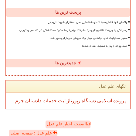
پربحث ترین ها
واکنش قوه قضاییه به ادعای شناسایی محل استقرار شهید لاریجانی
رسیدگی به پرونده کلاهبرداری یک شرکت مهاجرتی با حدود ۳۰۰ شاکی در دادسرای تهران
سفیر مسئولیت های اجتماعی مرکز وکلا میهمان خبرگزاری مهر شد
امید بهزاد و پوریا صفوت اعدام شدند
جدیدترین ها
تگهای علم عدل
پرونده
اسلامی
دستگاه
رپورتاژ
ثبت
خدمات
دادستان
جرم
صفحه اخبار علم عدل
علم عدل : صفحه اصلی