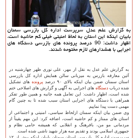
به گزارش علم عدل سرپرست اداره كل بازرسی سمنان
بابیان اینكه این استان به لحاظ امنیتی خیلی كم حاشیه است،
اظهار داشت: 90 درصد پرونده های بازرسی دستگاه های
اجرایی با هشدارهای لازم مختومه شدند.
به گزارش علم عدل به نقل از مهر، علی نوری ظهر چهارشنبه در
آئین معارفه بازرس به میزبانی سالن همایش اداره كل بازرسی
استان سمنان ضمن بیان اینكه بالای ۹۰ درصد
پرونده
های تشكیل
شده درباب
دستگاه
های اجرایی به آگهی و گزارش های اصلاحی ختم
شده است، اظهار داشت: این تعامل همه جانبه و همین طور تفكر
همراهی با دستگاه های اجرایی استان سبب شده تا به چنین گام
مهمی دست پیدا نماییم.
وی ضمن بیان اینكه سمنان ازلحاظ سیاسی، امنیتی و اجتماعی از
استان های ممتاز و كم حاشیه است، اضافه كرد: این مهم یقیناً از
مردمانی مو من، بافرهنگ و انقلابی كه همیشه حامی نظام و
جمهوری اسلامی بودند و تقدیم سه هزار شهید ناشی شده است.
سرپرست اداره كل بازرسی استان سمنان بابیان اینكه بیش از ۱۲