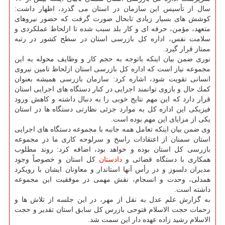
سال از تأسیس این سازمان در استان می گذرد، اظهار داشت:
كوشش های بسیار زیادی تابحال صورت گرفت كه حضور نیروهای
متعهد، مؤمن، حرفه ای و كار بلد سبب شده تا ازلحاظ عملكردی و
سلامت نفس، اداره كل بازرسی استان در سطح كشور در رتبه
ممتاز قرار گیرد.
نوری ضمن بیان اینكه باتوجه به حجم كار و وظایف محوله به این
مجموعه نیاز است كه اداره كل بازرسی استان ازلحاظ تامین نیروی
انسانی تقویت شود، اشاره كرد: سازمان بازرسی همیشه بعنوان
كمك حال و بازوی توانمند اجرایی در كنار دستگاه های اجرایی استان
قرار دارد كه این مهم نتایج خوبی را به دنبال داشته و كاهش ورود
فیزیكی این اداره كل به موارد جزئی نظارتی دستگاه ها در استان
یكی از مزایای این مهم بوده است.
وی ضمن بیان اینكه تعامل همه جانبه با مجموعه دستگاه های اجرایی
استان سمنان از اعتقادات راسخ و سرلوحه كاری ما در مجموعه
بازرسی كل استان بوده و خواهد بود، اضافه كرد: روند مطلوب
همكاری با دستگاه قضائی و
دادستان
كل استان و خصوصاً وجود
مدیران دلسوز و در رأس آنها استاندار و معاونان ایشان با رویكرد
همدلی، وحدت و انسجام، نقش مهمی در موفقیت این مجموعه
داشته است.
به گزارش علم عدل به نقل از مهر، در این جلسه از تلاش ها و
زحمات حجت الاسلام فتوحی بازرس كل سابق استان تقدیر و حجت
الاسلام رشید زاده عهده دار این سمت شد.