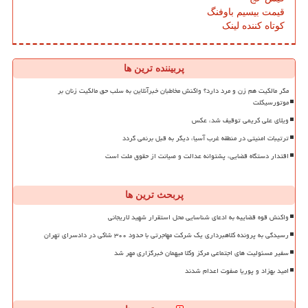
قیمت بیسیم باوفنگ
کوتاه کننده لینک
پربیننده ترین ها
مگر مالکیت هم زن و مرد دارد؟ واکنش مخاطبان خبرآنلاین به سلب حق مالکیت زنان بر
موتورسیکلت
ویلای علی کریمی توقیف شد، عکس
ترتیبات امنیتی در منطقه غرب آسیا، دیگر به قبل برنمی گردد
اقتدار دستگاه قضایی، پشتوانه عدالت و صیانت از حقوق ملت است
پربحث ترین ها
واکنش قوه قضاییه به ادعای شناسایی محل استقرار شهید لاریجانی
رسیدگی به پرونده کلاهبرداری یک شرکت مهاجرتی با حدود ۳۰۰ شاکی در دادسرای تهران
سفیر مسئولیت های اجتماعی مرکز وکلا میهمان خبرگزاری مهر شد
امید بهزاد و پوریا صفوت اعدام شدند