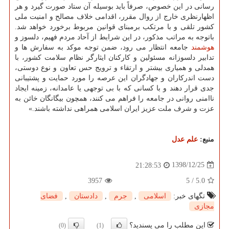
رسانی در این خصوص، صرفاً باید بوسیله آن ستاد صورت گیرد و هر
اظهارنظری خارج از روال مقرر، اقدامی خلاف مصالح و امنیت ملی
كشور تلقی و با مرتكب برمبنای قوانین مربوط برخورد خواهد شد.
باتوجه به مراتب مذكور، در این شرایط از آحاد مردم فهیم، دلسوز و
هوشمند
جامعه انتظار می رود، ضمن توجه موكد به سفارش ها و
تدابیر دلسوزانه مسئولین و كاركنان ایثارگر نظام سلامت كشور، با
همدلی و همیاری بیشتر و ارتقاء و ترویج حس تعاون و نوع دوستی،
دست اندركاران و جهادگران این عرصه را مورد حمایت و پشتیبانی
جدی قرار دهند و با كسانی كه با بی توجهی یا عامدانه، زمینه ایجاد
ناامنی روانی در جامعه را فراهم می كنند، همچون بیگانگان خائن به
عزت و شرف ملت عزیز ایران اسلامی همراهی نداشته باشند.»
منبع:
علم عدل
1398/12/25
21:28:53
3957
5
/
5.0
تگهای خبر:
اسلامی
,
جرم
,
دادستان
,
فضای
مجازی
این مطلب را می پسندید؟
(0)
(1)