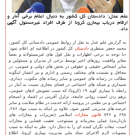
علم عدل: دادستان كل كشور به دنبال اعلام برخی آمار و
ارقام درباب بیماری كرونا از طرف افراد غیرمسئول آگهی
داد.
به گزارش علم عدل به نقل از روابط عمومی دادستانی كل كشور،
محمد جعفر منتظری
دادستان
كل كشور در اطلاعیه ای اعلام نمود:
«با توجه به برخی اظهارات و نقل قول های غیرمسئولانه و بعضاً
مغایر واقعیت روزهای اخیر توسط برخی از مدیران و مسئولین و
سایر اشخاص حقیقی و حقوقی در بخش های دولتی و عمومی، در
محافل و نشست های مختلف رسمی و اداری و نیز انتشار اینگونه
مطالب در رسانه های عمومی و سایر رسانه های مكتوب، دیداری،
شنیداری و شبكه های اجتماعی در فضای مجازی نسبت به آمار در
رابطه با بیماری كوید ۱۹ (كرونا) كه سبب تشویش اذهان عمومی،
برهم زدن امنیت روانی جامعه، تزلزل آفرینی در اعتماد و انسجام
اجتماعی و بی نظمی در پروسه ارائه خدمت در نظام سلامت و سایر
عرصه های مدیریتی كشور شود، علاوه بر اینكه به سبب مواد ۲۸۶،
۶۹۸ و ۷۴۶
قانون
مجازات
اسلامی (تعزیرات و مجازات های
بازدارنده) عملی مجرمانه و مستوجب تعقیب قضایی و مجازات
است، تبعات نگران كننده ای را به دنبال دارد. نظر به اینكه به سبب
مصوبات لازم الاجرای ستاد ملی مدیریت بیماری كرونا، اطلاع