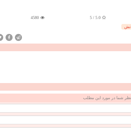
4580
5
/
5.0
نش
ظر شما در مورد این مطلب