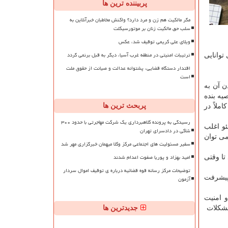
پربیننده ترین ها
مگر مالکیت هم زن و مرد دارد؟ واکنش مخاطبان خبرآنلاین به
سلب حق مالکیت زنان بر موتورسیکلت
ویلای علی کریمی توقیف شد، عکس
ترتیبات امنیتی در منطقه غرب آسیا، دیگر به قبل برنمی گردد
توانایی
اقتدار دستگاه قضایی، پشتوانه عدالت و صیانت از حقوق ملت
است
ن آن به
یه بنده
پربحث ترین ها
ملاً در
رسیدگی به پرونده کلاهبرداری یک شرکت مهاجرتی با حدود ۳۰۰
ئو اغلب
شاکی در دادسرای تهران
 توان
سفیر مسئولیت های اجتماعی مرکز وکلا میهمان خبرگزاری مهر شد
امید بهزاد و پوریا صفوت اعدام شدند
تا وقتی
توضیحات مرکز رسانه قوه قضائیه درباره ی توقیف اموال سردار
 پیشرفت
آزمون
 امنیت
جدیدترین ها
مشکلات