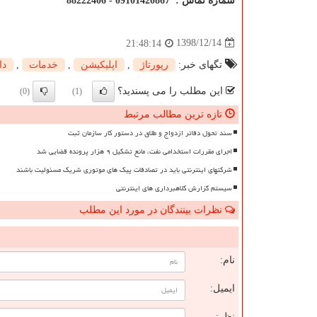
شماره تماس : 09101420867 - 88222406
1398/12/14
21:48:14
تگهای خبر:
رپورتاژ
,
اپلیكیشن
,
خدمات
,
دا
این مطلب را می پسندید؟
(0)
(1)
تازه ترین مطالب مرتبط
سند تحول دفاتر ازدواج و طلاق در دستور کار سازمان ثبت
اجرای مقررات استخدامی نفت، مانع تشکیل ۹ هزار پرونده قضایی شد
شرکتهای اینترنتی باید در تصادفات پیک های موتوری شریک مسئولیت باشند
سیستم گزارش کلاهبرداری های اینترنتی
نظرات بینندگان در مورد این مطلب
ن
نام:
ایمیل:
نظر: