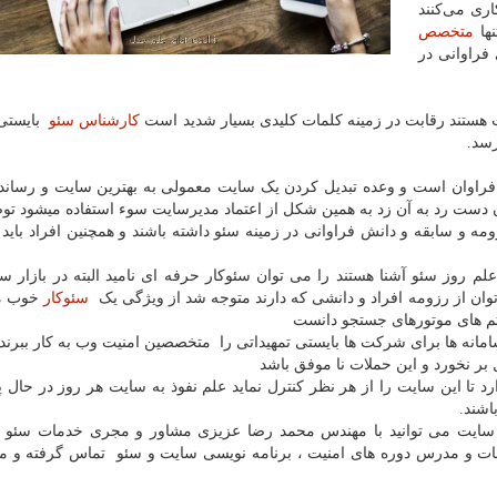
ری می‌کنند
نها
متخصص
 فراوانی در
هستند رقابت در زمینه کلمات کلیدی بسیار شدید است
کارشناس سئو
بایستی 
رسد.
ر فراوان است و وعده تبدیل کردن یک سایت معمولی به بهترین سایت و رساند
ست رد به آن زد به همین شکل از اعتماد مدیرسایت سوء استفاده میشود توص
مه و سابقه و دانش فراوانی در زمینه سئو داشته باشند و همچنین افراد باید کا
 علم روز سئو آشنا هستند را می توان سئوکار حرفه ای نامید البته در بازار س
توان از رزومه افراد و دانشی که دارند متوجه شد از ویژگی یک
سئوکار
خوب می
تم های موتورهای جستجو دانست
امانه ها برای شرکت ها بایستی تمهیداتی را متخصصین امنیت وب به کار ببرند 
ر نخورد و این حملات نا موفق باشد
د تا این سایت را از هر نظر کنترل نماید علم نفوذ به سایت هر روز در حال
اشند.
ت سایت می توانید با مهندس محمد رضا عزیزی مشاور و مجری خدمات سئو و
عات و مدرس دوره های امنیت ، برنامه نویسی سایت و سئو تماس گرفته و 