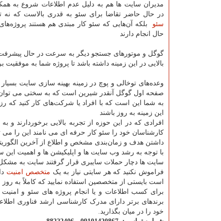
مدیران سایت ها هم به دلیل عدم اطلاعات شروع به همکا
در حال حاضر تقاضا برای سئو به قدری بالاست که نه ت
سئو
بلکه آن‌هایی که سئو کار مبتدی هم هستند پروژه‌های
حال انجام دارند
گوگل و موتورهای جستجو دیگر به سرعت در حال پیشرفت 
بالایی در این زمینه داشته باشد تا پروژه شما به موفقیت ب
وعده‌های توخالی و پوچ در زمینه بهینه سازی سایت بسیا
صفحه اول گوگل آنقدر شیرین است که به سختی می توان د
به شما این است که با افراد یا شرکت‌های کار کنید که رزو
این زمینه به روز باشند
افرادی که در این حوزه از تجربه بالایی برخوردارند و به
کارشناسان خود را سئو کار حرفه ای می نامند این را می 
داشتن هدف و زمان‌بندی مشخص و اطلاع از آخرین الگوری
با توجه به رشد وب سایت ها و اپلیکیشن ها و اهمیت این س
سایت ها دچار حملات سایبری قرار گرفتند سایت به مشکل ب
فراموش نکنید که هر سایتی نیاز به یک
متخصص امنیت
دار
است بایستی از متخصصین استفاده نمایید که کاملاً به روز ب
برای کسب اطلاعات و یا انجام پروژه های سئو و امنی
برندهای برتر دارای مدرک کارشناسی ارشد فناوری اطلا
خود را در میان بگذارید.