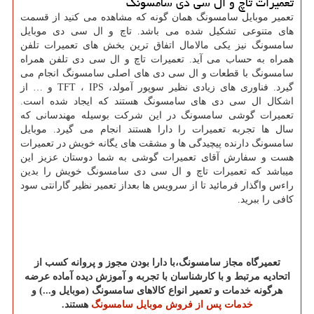
تعمیرات تاچ و ال سی دی سامسونگ
تعمیر موبایل سامسونگ همان گونه که مشاهده می کنید از قسمت
های متنوعی تشکیل شده می باشد. تاچ و ال سی دی موبایل
سامسونگ نیز یکی مالامال اتفاق ترین بخش های تعمیرات تلفن
همراه به حساب می آید. تعمیرات تاچ و ال سی دی تلفن همراه
سامسونگ با قطعات و ال سی دی های اصلی سامسونگ انجام می
گیرد. فناوری های زیادی نظیر سوپور آمولد،
IPS
،
TFT
و
…
از
اشکال ال سی دی های سامسونگ هستند که ایجاد شده است.
تعمیرات گوشی سامسونگ در این شرکت بوسیله مهندسانی که
سال ها تجربه تعمیرات را دارا هستند انجام می گیرد. موبایل
سامسونگ دارنده پیچیدگی ها و مشقت های یگانه خویش در تعمیرات
هست و سفارش آقای تعمیرات گوشی به شما دوستان عزیز این
میباشد که تعمیرات تاچ و ال سی دی سامسونگ خویش را بدین
راءس واگذار فرمائید تا از سرویس ها بعداز تعمیر نظیر گارانتی سود
کافی را ببرید.
تعمیرگاه
مجاز
سامسونگ،با
دارا
بودن
مجوز
و
پروانه
کسب
از
اتحادیه
مرتبط
و
با
کارشناسان
با
تجربه
و
آموزش
دیده
آماده
عرضه
هرگونه
خدمات
و
تعمیر
انواع
کالاهای
سامسونگ (
موبایل و...) و
خدمات پس از فروش موبایل سامسونگ
هستند.