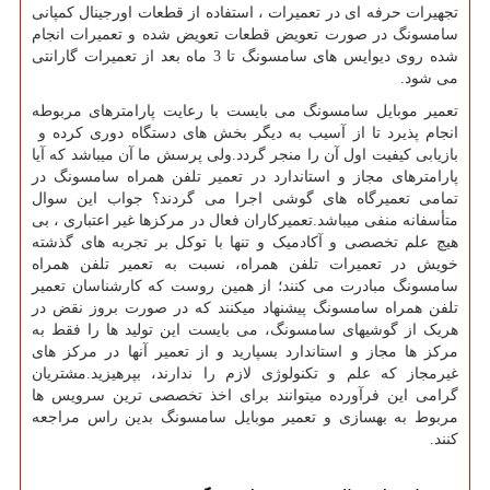
تجهیرات حرفه ای در تعمیرات ، استفاده از قطعات اورجینال کمپانی
سامسونگ در صورت تعویض قطعات تعویض شده و تعمیرات انجام
شده روی دیوایس های سامسونگ تا
3
ماه بعد از تعمیرات گارانتی
می شود.
تعمیر موبایل سامسونگ می بایست با رعایت پارامترهای مربوطه
انجام پذیرد تا از آسیب به دیگر بخش های دستگاه دوری کرده و
بازیابی کیفیت اول آن را منجر گردد.ولی پرسش ما آن میباشد که آیا
پارامترهای مجاز و استاندارد در تعمیر تلفن همراه سامسونگ در
تمامی تعمیرگاه های گوشی اجرا می گردند؟ جواب این سوال
متأسفانه منفی میباشد.تعمیرکاران فعال در مرکزها غیر اعتباری ، بی
هیچ علم تخصصی و آکادمیک و تنها با توکل بر تجربه های گذشته
خویش در تعمیرات تلفن همراه، نسبت به تعمیر تلفن همراه
سامسونگ مبادرت می کنند؛ از همین روست که کارشناسان تعمیر
تلفن همراه سامسونگ پیشنهاد میکنند که در صورت بروز نقض در
هریک از گوشیهای سامسونگ، می بایست این تولید ها را فقط به
مرکز ها مجاز و استاندارد بسپارید و از تعمیر آنها در مرکز های
غیرمجاز که علم و تکنولوژی لازم را ندارند، بپرهیزید.مشتریان
گرامی این فرآورده میتوانند برای اخذ تخصصی ترین سرویس ها
مربوط به بهسازی و تعمیر موبایل سامسونگ بدین راس مراجعه
کنند.