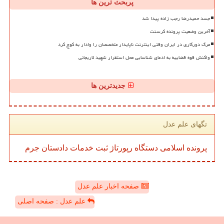
پربحث ترین ها
جسد حمیدرضا رجب زاده پیدا شد
آخرین وضعیت پرونده کرسنت
مرگ دورکاری در ایران وقتی اینترنت ناپایدار متخصصان را وادار به کوچ کرد
واکنش قوه قضاییه به ادعای شناسایی محل استقرار شهید لاریجانی
جدیدترین ها
تگهای علم عدل
پرونده
اسلامی
دستگاه
رپورتاژ
ثبت
خدمات
دادستان
جرم
صفحه اخبار علم عدل
علم عدل : صفحه اصلی