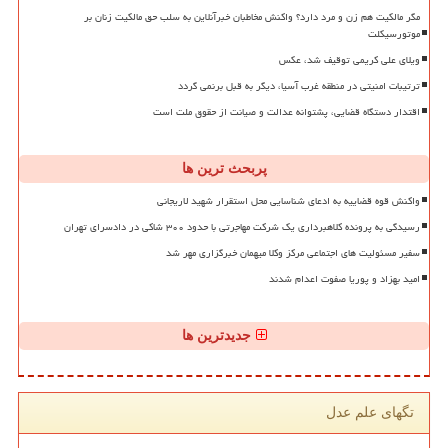
مگر مالکیت هم زن و مرد دارد؟ واکنش مخاطبان خبرآنلاین به سلب حق مالکیت زنان بر
موتورسیکلت
ویلای علی کریمی توقیف شد، عکس
ترتیبات امنیتی در منطقه غرب آسیا، دیگر به قبل برنمی گردد
اقتدار دستگاه قضایی، پشتوانه عدالت و صیانت از حقوق ملت است
پربحث ترین ها
واکنش قوه قضاییه به ادعای شناسایی محل استقرار شهید لاریجانی
رسیدگی به پرونده کلاهبرداری یک شرکت مهاجرتی با حدود ۳۰۰ شاکی در دادسرای تهران
سفیر مسئولیت های اجتماعی مرکز وکلا میهمان خبرگزاری مهر شد
امید بهزاد و پوریا صفوت اعدام شدند
جدیدترین ها
تگهای علم عدل