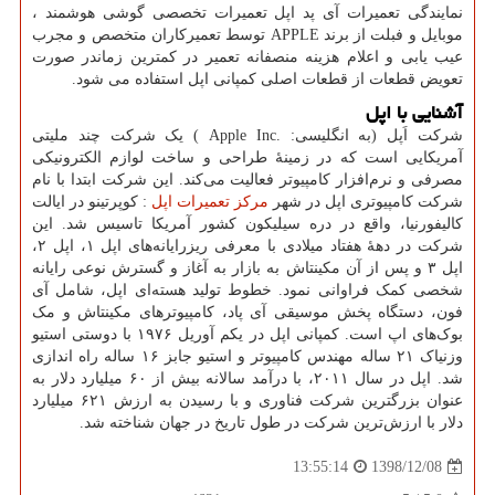
نمایندگی تعمیرات آی پد اپل تعمیرات تخصصی گوشی هوشمند ،
موبایل و فبلت از برند
APPLE
توسط تعمیرکاران متخصص و مجرب
عیب یابی و اعلام هزینه منصفانه تعمیر در کمترین زماندر صورت
تعویض قطعات از قطعات اصلی کمپانی اپل استفاده می شود.
آشنایی با اپل
شرکت اَپل (به انگلیسی:
.Apple Inc
) یک شرکت چند ملیتی
آمریکایی است که در زمینهٔ طراحی و ساخت لوازم الکترونیکی
مصرفی و نرم‌افزار کامپیوتر فعالیت می‌کند. این شرکت ابتدا با نام
شرکت کامپیوتری اپل در شهر
مرکز تعمیرات اپل
:
کوپرتینو در ایالت
کالیفورنیا، واقع در دره سیلیکون کشور آمریکا تاسیس شد. این
شرکت در دهه‌ٔ هفتاد میلادی با معرفی ریزرایانه‌های اپل
۱
، اپل
۲
،
اپل
۳
و پس از آن مکینتاش به بازار به آغاز و گسترش نوعی رایانه
شخصی کمک فراوانی نمود. خطوط تولید هسته‌ای اپل، شامل آی
فون، دستگاه پخش موسیقی آی پاد، کامپیوترهای مکینتاش و مک
بوک‌های اپ است. کمپانی اپل در یکم آوریل
۱۹۷۶
با دوستی استیو
وزنیاک
۲۱
ساله مهندس کامپیوتر و استیو جابز
۱۶
ساله راه اندازی
شد. اپل در سال
۲۰۱۱
، با درآمد سالانه بیش از
۶۰
میلیارد دلار به
عنوان بزرگترین شرکت فناوری و با رسیدن به ارزش
۶۲۱
میلیارد
دلار با ارزش‌ترین شرکت در طول تاریخ در جهان شناخته شد
.
1398/12/08
13:55:14