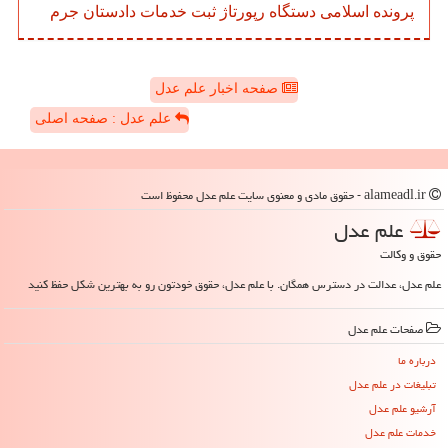
پرونده
اسلامی
دستگاه
رپورتاژ
ثبت
خدمات
دادستان
جرم
صفحه اخبار علم عدل
علم عدل : صفحه اصلی
alameadl.ir - حقوق مادی و معنوی سایت علم عدل محفوظ است
علم عدل
حقوق و وکالت
علم عدل، عدالت در دسترس همگان. با علم عدل، حقوق خودتون رو به بهترین شکل حفظ کنید
صفحات علم عدل
درباره ما
تبلیغات در علم عدل
آرشیو علم عدل
خدمات علم عدل