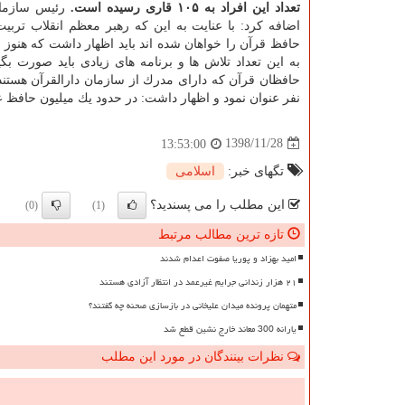
تعداد این افراد به ۱۰۵ قاری رسیده است.
رئیس سازمان
حافظ قرآن را خواهان شده اند باید اظهار داشت كه هنوز 
به این تعداد تلاش ها و برنامه های زیادی باید صورت بگیر
نفر عنوان نمود و اظهار داشت: در حدود یك میلیون حافظ عم
1398/11/28
13:53:00
تگهای خبر:
اسلامی
این مطلب را می پسندید؟
(0)
(1)
تازه ترین مطالب مرتبط
امید بهزاد و پوریا صفوت اعدام شدند
۲۱ هزار زندانی جرایم غیرعمد در انتظار آزادی هستند
متهمان پرونده میدان علیخانی در بازسازی صحنه چه گفتند؟
یارانه 300 معاند خارج نشین قطع شد
نظرات بینندگان در مورد این مطلب
ن