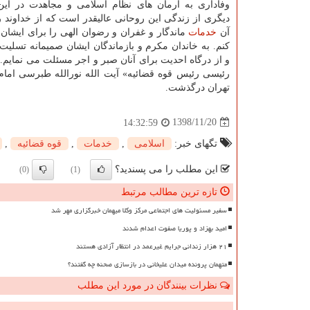
وفاداری به آرمان های نظام اسلامی و مجاهدت در ای
دیگری از زندگی این روحانی عالیقدر است كه از خداوند ر
آن
خدمات
ماندگار و غفران و رضوان الهی را برای ایشا
كنم. به خاندان مكرم و بازماندگان ایشان صمیمانه تسلی
و از درگاه احدیت برای آنان صبر و اجر مسئلت می نمایم. 
رئیسی رئیس قوه قضائیه» آیت الله نورالله طبرسی امام
تهران درگذشت.
1398/11/20
14:32:59
تگهای خبر:
اسلامی
,
خدمات
,
قوه قضائیه
,
این مطلب را می پسندید؟
(0)
(1)
تازه ترین مطالب مرتبط
سفیر مسئولیت های اجتماعی مرکز وکلا میهمان خبرگزاری مهر شد
امید بهزاد و پوریا صفوت اعدام شدند
۲۱ هزار زندانی جرایم غیرعمد در انتظار آزادی هستند
متهمان پرونده میدان علیخانی در بازسازی صحنه چه گفتند؟
نظرات بینندگان در مورد این مطلب