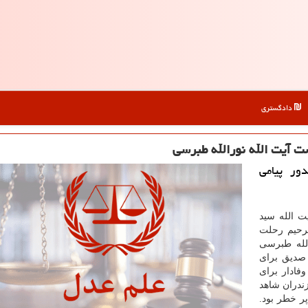
دادگستری
ت آیت الله نورالله طبرسی
ور پیامی
ت الله سید
لرحیم رحلت
الله طبرسی
 صدیق برای
فادار برای
زندران شاهد
ر خطر بود.