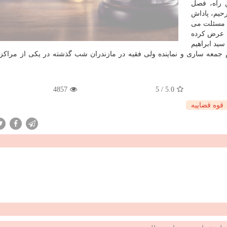
ن راه، فصل
حیم، پاداش
ن مسئلت می
ت عرض كرده
سید ابراهیم
 جمعه ساری و نماینده ولی فقیه در مازندران شب گذشته در یكی از مراكز 
4857
5
/
5.0
قوه قضاییه