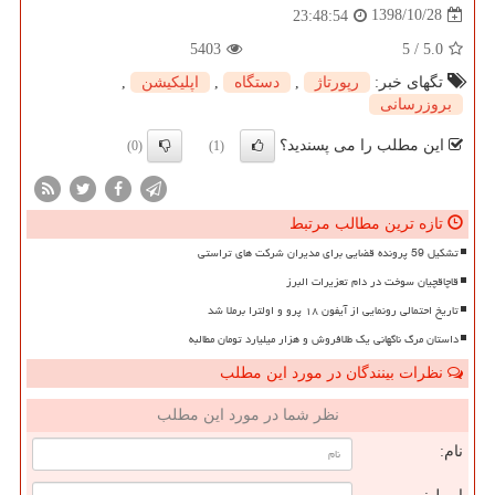
1398/10/28
23:48:54
5403
5
/
5.0
تگهای خبر:
رپورتاژ
,
دستگاه
,
اپلیكیشن
,
بروزرسانی
این مطلب را می پسندید؟
(0)
(1)
تازه ترین مطالب مرتبط
تشکیل 59 پرونده قضایی برای مدیران شرکت های تراستی
قاچاقچیان سوخت در دام تعزیرات البرز
تاریخ احتمالی رونمایی از آیفون ۱۸ پرو و اولترا برملا شد
داستان مرگ ناگهانی یک طلافروش و هزار میلیارد تومان مطالبه
نظرات بینندگان در مورد این مطلب
نظر شما در مورد این مطلب
نام: