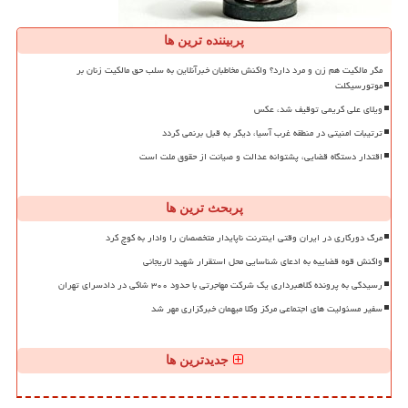
پربیننده ترین ها
مگر مالکیت هم زن و مرد دارد؟ واکنش مخاطبان خبرآنلاین به سلب حق مالکیت زنان بر
موتورسیکلت
ویلای علی کریمی توقیف شد، عکس
ترتیبات امنیتی در منطقه غرب آسیا، دیگر به قبل برنمی گردد
اقتدار دستگاه قضایی، پشتوانه عدالت و صیانت از حقوق ملت است
پربحث ترین ها
مرگ دورکاری در ایران وقتی اینترنت ناپایدار متخصصان را وادار به کوچ کرد
واکنش قوه قضاییه به ادعای شناسایی محل استقرار شهید لاریجانی
رسیدگی به پرونده کلاهبرداری یک شرکت مهاجرتی با حدود ۳۰۰ شاکی در دادسرای تهران
سفیر مسئولیت های اجتماعی مرکز وکلا میهمان خبرگزاری مهر شد
جدیدترین ها