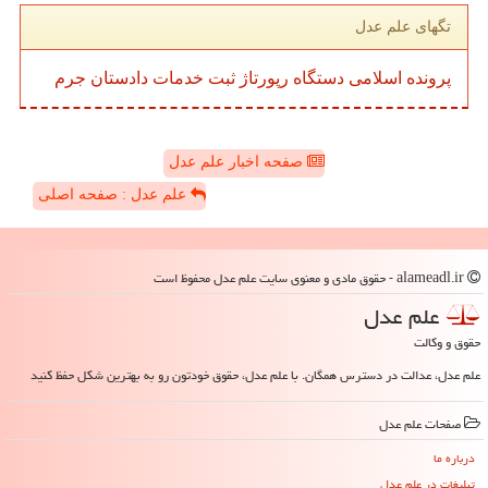
تگهای علم عدل
پرونده
اسلامی
دستگاه
رپورتاژ
ثبت
خدمات
دادستان
جرم
صفحه اخبار علم عدل
علم عدل : صفحه اصلی
alameadl.ir - حقوق مادی و معنوی سایت علم عدل محفوظ است
علم عدل
حقوق و وکالت
علم عدل، عدالت در دسترس همگان. با علم عدل، حقوق خودتون رو به بهترین شکل حفظ کنید
صفحات علم عدل
درباره ما
تبلیغات در علم عدل