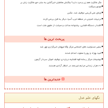
مگر مالکیت هم زن و مرد دارد؟ واکنش مخاطبان خبرآنلاین به سلب حق مالکیت زنان بر
موتورسیکلت
ویلای علی کریمی توقیف شد، عکس
ترتیبات امنیتی در منطقه غرب آسیا، دیگر به قبل برنمی گردد
اقتدار دستگاه قضایی، پشتوانه عدالت و صیانت از حقوق ملت است
پربحث ترین ها
سفیر مسئولیت های اجتماعی مرکز وکلا میهمان خبرگزاری مهر شد
امید بهزاد و پوریا صفوت اعدام شدند
توضیحات مرکز رسانه قوه قضائیه درباره ی توقیف اموال سردار آزمون
۲۱ هزار زندانی جرایم غیرعمد در انتظار آزادی هستند
جدیدترین ها
تگهای علم عدل