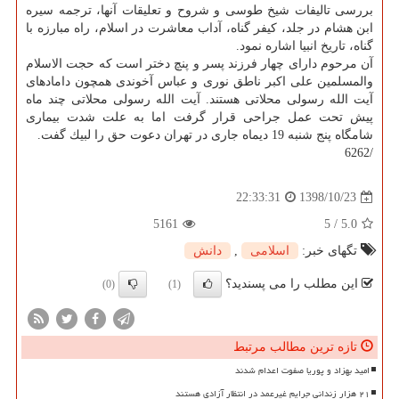
بررسی تالیفات شیخ طوسی و شروح و تعلیقات آنها، ترجمه سیره
ابن هشام در جلد، كیفر گناه، آداب معاشرت در اسلام، راه مبارزه با
گناه، تاریخ انبیا اشاره نمود.
آن مرحوم دارای چهار فرزند پسر و پنچ دختر است كه حجت الاسلام
والمسلمین علی اكبر ناطق نوری و عباس آخوندی همچون دامادهای
آیت الله رسولی محلاتی هستند. آیت الله رسولی محلاتی چند ماه
پیش تحت عمل جراحی قرار گرفت اما به علت شدت بیماری
شامگاه پنج شنبه 19 دیماه جاری در تهران دعوت حق را لبیك گفت.
/6262
1398/10/23
22:33:31
5161
5
/
5.0
تگهای خبر:
اسلامی
,
دانش
این مطلب را می پسندید؟
(0)
(1)
تازه ترین مطالب مرتبط
امید بهزاد و پوریا صفوت اعدام شدند
۲۱ هزار زندانی جرایم غیرعمد در انتظار آزادی هستند