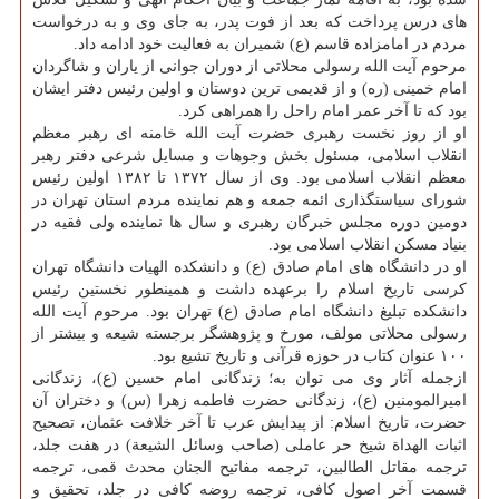
های درس پرداخت كه بعد از فوت پدر، به جای وی و به درخواست
مردم در امامزاده قاسم (ع) شمیران به فعالیت خود ادامه داد.
مرحوم آیت الله رسولی محلاتی از دوران جوانی از یاران و شاگردان
امام خمینی (ره) و از قدیمی ترین دوستان و اولین رئیس دفتر ایشان
بود كه تا آخر عمر امام راحل را همراهی كرد.
او از روز نخست رهبری حضرت آیت الله خامنه ای رهبر معظم
انقلاب اسلامی، مسئول بخش وجوهات و مسایل شرعی دفتر رهبر
معظم انقلاب اسلامی بود. وی از سال ۱۳۷۲ تا ۱۳۸۲ اولین رئیس
شورای سیاستگذاری ائمه جمعه و هم نماینده مردم استان تهران در
دومین دوره مجلس خبرگان رهبری و سال ها نماینده ولی فقیه در
بنیاد مسكن انقلاب اسلامی بود.
او در دانشگاه های امام صادق (ع) و دانشكده الهیات دانشگاه تهران
كرسی تاریخ اسلام را برعهده داشت و همینطور نخستین رئیس
دانشكده تبلیغ دانشگاه امام صادق (ع) تهران بود. مرحوم آیت الله
رسولی محلاتی مولف، مورخ و پژوهشگر برجسته شیعه و بیشتر از
۱۰۰ عنوان كتاب در حوزه قرآنی و تاریخ تشیع بود.
ازجمله آثار وی می توان به؛ زندگانی امام حسین (ع)، زندگانی
امیرالمومنین (ع)، زندگانی حضرت فاطمه زهرا (س) و دختران آن
حضرت، تاریخ اسلام: از پیدایش عرب تا آخر خلافت عثمان، تصحیح
اثبات الهداة شیخ حر عاملی (صاحب وسائل الشیعة) در هفت جلد،
ترجمه مقاتل الطالبین، ترجمه مفاتیح الجنان محدث قمی، ترجمه
قسمت آخر اصول كافی، ترجمه روضه كافی در جلد، تحقیق و