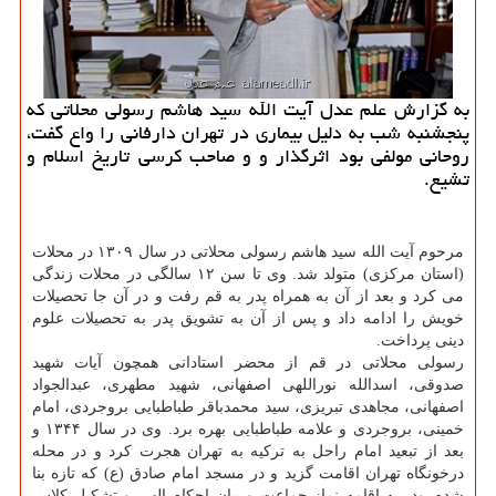
به گزارش علم عدل آیت الله سید هاشم رسولی محلاتی كه
پنجشنبه شب به دلیل بیماری در تهران دارفانی را واع گفت،
روحانی مولفی بود اثرگذار و و صاحب كرسی تاریخ اسلام و
تشیع.
مرحوم آیت الله سید هاشم رسولی محلاتی در سال ۱۳۰۹ در محلات
(استان مركزی) متولد شد. وی تا سن ۱۲ سالگی در محلات زندگی
می كرد و بعد از آن به همراه پدر به قم رفت و در آن جا تحصیلات
خویش را ادامه داد و پس از آن به تشویق پدر به تحصیلات علوم
دینی پرداخت.
رسولی محلاتی در قم از محضر استادانی همچون آیات شهید
صدوقی، اسدالله نوراللهی اصفهانی، شهید مطهری، عبدالجواد
اصفهانی، مجاهدی تبریزی، سید محمدباقر طباطبایی بروجردی، امام
خمینی، بروجردی و علامه طباطبایی بهره برد. وی در سال ۱۳۴۴ و
بعد از تبعید امام راحل به تركیه به تهران هجرت كرد و در محله
درخونگاه تهران اقامت گزید و در مسجد امام صادق (ع) كه تازه بنا
شده بود، به اقامه نماز جماعت و بیان احكام الهی و تشكیل كلاس