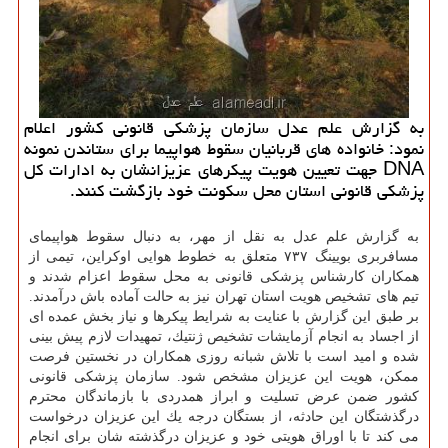
به گزارش علم عدل ​سازمان پزشكی قانونی كشور اعلام
نمود: خانواده های قربانیان سقوط هواپیما برای ستاندن نمونه
DNA جهت تعیین هویت پیكرهای عزیزانشان به ادارات كل
پزشكی قانونی استان محل سكونت خود بازگشت كنند.
به گزارش علم عدل به نقل از مهر، به دنبال سقوط هواپیمای
مسافربری بویینگ ۷۳۷ متعلق به خطوط هوایی اوكراین، تیمی از
همكاران كارشناس پزشكی قانونی به محل سقوط اعزام شدند و
تیم های تشخیص هویت استان تهران نیز به حالت آماده باش درآمدند.
بر طبق این گزارش با عنایت به شرایط پیكرها و نیاز بخش عمده ای
از اجساد به انجام آزمایشات تشخیص ژنتیك، تمهیدات لازم پیش بینی
شده و امید است با تلاش شبانه روزی همكاران در نخستین فرصت
ممكن، هویت این عزیزان مشخص شود. سازمان پزشكی قانونی
كشور ضمن عرض تسلیت و ابراز همدردی با بازماندگان محترم
درگذشتگان این حادثه، از بستگان درجه یك این عزیزان درخواست
می كند تا با اوراق هویتی خود و عزیزان درگذشته شان برای انجام