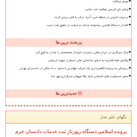
موتورسیکلت
ویلای علی کریمی توقیف شد، عکس
ترتیبات امنیتی در منطقه غرب آسیا، دیگر به قبل برنمی گردد
اقتدار دستگاه قضایی، پشتوانه عدالت و صیانت از حقوق ملت است
پربحث ترین ها
مرگ دورکاری در ایران وقتی اینترنت ناپایدار متخصصان را وادار به کوچ کرد
واکنش قوه قضاییه به ادعای شناسایی محل استقرار شهید لاریجانی
رسیدگی به پرونده کلاهبرداری یک شرکت مهاجرتی با حدود ۳۰۰ شاکی در دادسرای تهران
سفیر مسئولیت های اجتماعی مرکز وکلا میهمان خبرگزاری مهر شد
جدیدترین ها
تگهای علم عدل
پرونده
اسلامی
دستگاه
رپورتاژ
ثبت
خدمات
دادستان
جرم