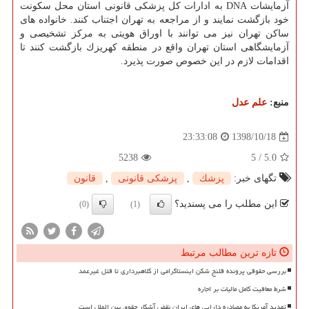
آزمایشات DNA به ادارات كل پزشكی قانونی استان محل سكونت
خود بازگشت نمایند و از مراجعه به تهران اجتناب كنند. خانواده های
ساكن تهران نیز می توانند با اوراق هویتی به مركز تشخیصی و
آزمایشگاهی استان تهران واقع در منطقه كهریزك بازگشت كنند تا
اقدامات لازم در این خصوص صورت پذیرد.
منبع:
علم عدل
1398/10/18
23:33:08
5238
5
/
5.0
تگهای خبر:
پزشك
,
پزشكی قانونی
,
قانون
این مطلب را می پسندید؟
(0)
(1)
تازه ترین مطالب مرتبط
بررسی حقوقی پرونده قلنج شکن اینستاگرامی از کلاهبرداری تا قتل غیرعمد
شرط معافیت کامل مالیات بر اجاره
تهدید آمریکا به مصادره دارایی های ایران نقض آشکار حقوق بین الملل است