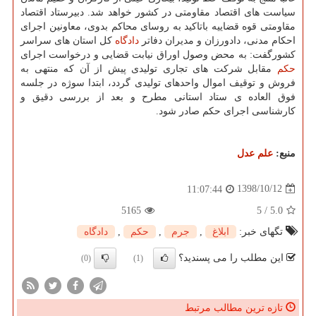
سیاست های اقتصاد مقاومتی در كشور خواهد شد. دبیرستاد اقتصاد
مقاومتی قوه قضاییه باتاكید به روسای محاكم بدوی، معاونین اجرای
احكام مدنی، دادورزان و مدیران دفاتر
دادگاه
كل استان های سراسر
كشورگفت: به محض وصول اوراق نیابت قضایی و درخواست اجرای
حكم
مقابل شركت های تجاری تولیدی پیش از آن كه منتهی به
فروش و توقیف اموال واحدهای تولیدی گردد، ابتدا سوژه در جلسه
فوق العاده ی ستاد استانی مطرح و بعد از بررسی دقیق و
كارشناسی اجرای حكم صادر شود.
منبع:
علم عدل
1398/10/12
11:07:44
5165
5
/
5.0
تگهای خبر:
ابلاغ
,
جرم
,
حكم
,
دادگاه
این مطلب را می پسندید؟
(0)
(1)
تازه ترین مطالب مرتبط