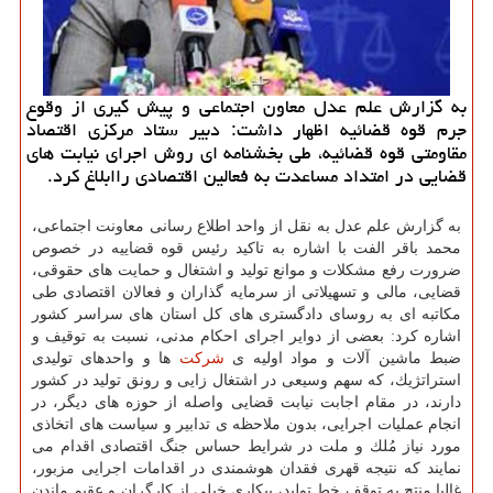
به گزارش علم عدل معاون اجتماعی و پیش گیری از وقوع
جرم قوه قضائیه اظهار داشت: دبیر ستاد مركزی اقتصاد
مقاومتی قوه قضائیه، طی بخشنامه ای روش اجرای نیابت های
قضایی در امتداد مساعدت به فعالین اقتصادی راابلاغ كرد.
به گزارش علم عدل به نقل از واحد اطلاع رسانی معاونت اجتماعی،
محمد باقر الفت با اشاره به تاكید رئیس قوه قضاییه در خصوص
ضرورت رفع مشكلات و موانع تولید و اشتغال و حمایت های حقوقی،
قضایی، مالی و تسهیلاتی از سرمایه گذاران و فعالان اقتصادی طی
مكاتبه ای به روسای دادگستری های كل استان های سراسر كشور
اشاره كرد: بعضی از دوایر اجرای احكام مدنی، نسبت به توقیف و
ضبط ماشین آلات و مواد اولیه ی
شركت
ها و واحدهای تولیدی
استراتژیك، كه سهم وسیعی در اشتغال زایی و رونق تولید در كشور
دارند، در مقام اجابت نیابت قضایی واصله از حوزه های دیگر، در
انجام عملیات اجرایی، بدون ملاحظه ی تدابیر و سیاست های اتخاذی
مورد نیاز مُلك و ملت در شرایط حساس جنگ اقتصادی اقدام می
نمایند كه نتیجه قهری فقدان هوشمندی در اقدامات اجرایی مزبور،
غالبا منتج به توقف خط تولید، بیكاری خیلی از كارگران و عقیم ماندن