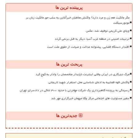
پربیننده ترین ها
مگر مالکیت هم زن و مرد دارد؟ واکنش مخاطبان خبرآنلاین به سلب حق مالکیت زنان بر
موتورسیکلت
ویلای علی کریمی توقیف شد، عکس
ترتیبات امنیتی در منطقه غرب آسیا، دیگر به قبل برنمی گردد
اقتدار دستگاه قضایی، پشتوانه عدالت و صیانت از حقوق ملت است
پربحث ترین ها
مرگ دورکاری در ایران وقتی اینترنت ناپایدار متخصصان را وادار به کوچ کرد
واکنش قوه قضاییه به ادعای شناسایی محل استقرار شهید لاریجانی
رسیدگی به پرونده کلاهبرداری یک شرکت مهاجرتی با حدود ۳۰۰ شاکی در دادسرای تهران
سفیر مسئولیت های اجتماعی مرکز وکلا میهمان خبرگزاری مهر شد
جدیدترین ها