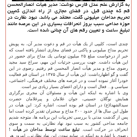
به گزارش علم عدل فارس نوشت: مدیر هیأت انصارالمحسن
قم كه چندی قبل در فضای مجازی از راه اندازی كمپین
تحریم مداحان میلیونی گفت، معتقد می باشد، نبود نظارت در
حوزه مداحی سبب بروز انحرافات بسیاری در این عرصه مانند
تبلیغ ساعت و تعیین رقم های آن چنانی شده است.
چندی است، كلیپی از یك هیأت در قم و دعوت مدیر آن، به پویش
تحریم مداح میلیونی و پاكتی در فضای مجازی انتشار یافته است كه
خبر از درخواست مبلغ ۲۵ میلیون تومانی یك مداح برای حضور در
این هیأت داشت. جهت بررسی جزئیات این مهم، سراغ سید مجید
رضوی مداح و مدیر هیأت انصار المحسن قم رفتیم. رضوی در این
گفت و گو اظهارداشت: این هیأت از سال ۱۳۷۵ در استان قم فعالیت
خودرا آغاز نموده است و در عرصه های مختلف فرهنگی، اجتماعی،
سیاسی و... فعال است و دارای اعضای بسیار زیادی نیز است.
وی با اشاره به اینكه این هیأت و مسئولان آن مجری برگزاری
همایش نوگلان حسینی، جوان غلامان و پیرغلامان حضرت
سیدالشهدا(ع) در استان قم بوده است، اشاره كرد: این هیأت در
طول این سال ها از حدود ۲۰۰ مداح و سخنران تقدیر كرده است اما
پس از گذشت مدتی با بررسی تجربیات این برنامه ها، متوجه شدیم
جامعه مداحی كشور به سبب نبود نهاد نظارتی به سمت و سوی
انحراف در حركت است.
تبلیغ ساعت توسط مداحان در هیأت !
رضوی با اشاره به اینكه در سایه نبودن این نهاد نظارتی، امروز هر