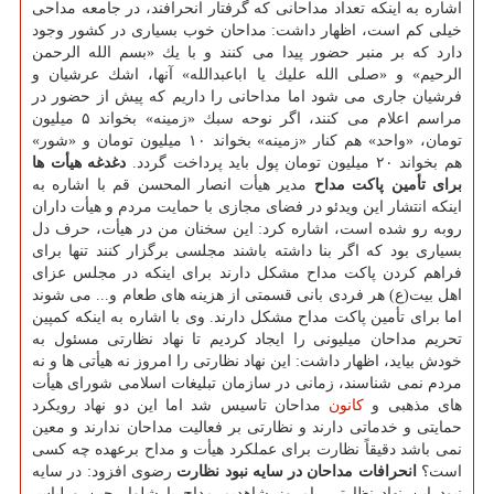
اشاره به اینكه تعداد مداحانی كه گرفتار انحرافند، در جامعه مداحی
خیلی كم است، اظهار داشت: مداحان خوب بسیاری در كشور وجود
دارد كه بر منبر حضور پیدا می كنند و با یك «بسم الله الرحمن
الرحیم» و «صلی الله علیك یا اباعبدالله» آنها، اشك عرشیان و
فرشیان جاری می شود اما مداحانی را داریم كه پیش از حضور در
مراسم اعلام می كنند، اگر نوحه سبك «زمینه» بخواند ۵ میلیون
تومان، «واحد» هم كنار «زمینه» بخواند ۱۰ میلیون تومان و «شور»
هم بخواند ۲۰ میلیون تومان پول باید پرداخت گردد.
دغدغه هیأت ها
برای تأمین پاكت مداح
مدیر هیأت انصار المحسن قم با اشاره به
اینكه انتشار این ویدئو در فضای مجازی با حمایت مردم و هیأت داران
روبه رو شده است، اشاره كرد: این سخنان من در هیأت، حرف دل
بسیاری بود كه اگر بنا داشته باشند مجلسی برگزار كنند تنها برای
فراهم كردن پاكت مداح مشكل دارند برای اینكه در مجلس عزای
اهل بیت(ع) هر فردی بانی قسمتی از هزینه های طعام و... می شوند
اما برای تأمین پاكت مداح مشكل دارند. وی با اشاره به اینكه كمپین
تحریم مداحان میلیونی را ایجاد كردیم تا نهاد نظارتی مسئول به
خودش بیاید، اظهار داشت: این نهاد نظارتی را امروز نه هیأتی ها و نه
مردم نمی شناسند، زمانی در سازمان تبلیغات اسلامی شورای هیأت
های مذهبی و
كانون
مداحان تاسیس شد اما این دو نهاد رویكرد
حمایتی و خدماتی دارند و نظارتی بر فعالیت مداحان ندارند و معین
نمی باشد دقیقاً نظارت برای عملكرد هیأت و مداح برعهده چه كسی
است؟
انحرافات مداحان در سایه نبود نظارت
رضوی افزود: در سایه
نبود این نهاد نظارتی، امروز شاهدیم مداح با شلوار جین و لباس