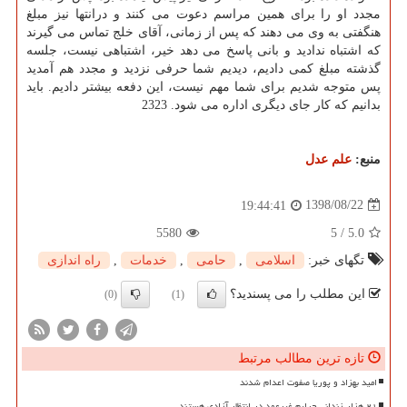
مجدد او را برای همین مراسم دعوت می كنند و درانتها نیز مبلغ
هنگفتی به وی می دهند كه پس از زمانی، آقای خلج تماس می گیرند
كه اشتباه ندادید و بانی پاسخ می دهد خیر، اشتباهی نیست، جلسه
گذشته مبلغ كمی دادیم، دیدیم شما حرفی نزدید و مجدد هم آمدید
پس متوجه شدیم برای شما مهم نیست، این دفعه بیشتر دادیم. باید
بدانیم كه كار جای دیگری اداره می شود. 2323
منبع:
علم عدل
1398/08/22
19:44:41
5580
5
/
5.0
تگهای خبر:
اسلامی
,
حامی
,
خدمات
,
راه اندازی
این مطلب را می پسندید؟
(0)
(1)
تازه ترین مطالب مرتبط
امید بهزاد و پوریا صفوت اعدام شدند
۲۱ هزار زندانی جرایم غیرعمد در انتظار آزادی هستند