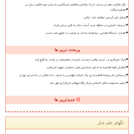
مگر مالکیت هم زن و مرد دارد؟ واکنش مخاطبان خبرآنلاین به سلب حق مالکیت زنان بر
موتورسیکلت
ویلای علی کریمی توقیف شد، عکس
ترتیبات امنیتی در منطقه غرب آسیا، دیگر به قبل برنمی گردد
اقتدار دستگاه قضایی، پشتوانه عدالت و صیانت از حقوق ملت است
پربحث ترین ها
مرگ دورکاری در ایران وقتی اینترنت ناپایدار متخصصان را وادار به کوچ کرد
واکنش قوه قضاییه به ادعای شناسایی محل استقرار شهید لاریجانی
رسیدگی به پرونده کلاهبرداری یک شرکت مهاجرتی با حدود ۳۰۰ شاکی در دادسرای تهران
سفیر مسئولیت های اجتماعی مرکز وکلا میهمان خبرگزاری مهر شد
جدیدترین ها
تگهای علم عدل