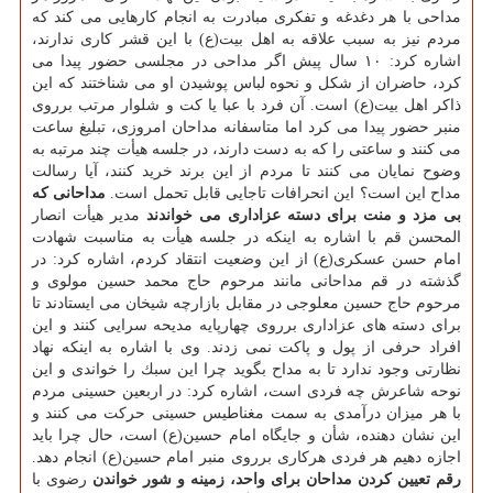
مداحی با هر دغدغه و تفكری مبادرت به انجام كارهایی می كند كه
مردم نیز به سبب علاقه به اهل بیت(ع) با این قشر كاری ندارند،
اشاره كرد: ۱۰ سال پیش اگر مداحی در مجلسی حضور پیدا می
كرد، حاضران از شكل و نحوه لباس پوشیدن او می شناختند كه این
ذاكر اهل بیت(ع) است. آن فرد با عبا یا كت و شلوار مرتب برروی
منبر حضور پیدا می كرد اما متاسفانه مداحان امروزی، تبلیغ ساعت
می كنند و ساعتی را كه به دست دارند، در جلسه هیأت چند مرتبه به
وضوح نمایان می كنند تا مردم از این برند خرید كنند، آیا رسالت
مداح این است؟ این انحرافات تاجایی قابل تحمل است.
مداحانی كه
بی مزد و منت برای دسته عزاداری می خواندند
مدیر هیأت انصار
المحسن قم با اشاره به اینكه در جلسه هیأت به مناسبت شهادت
امام حسن عسكری(ع) از این وضعیت انتقاد كردم، اشاره كرد: در
گذشته در قم مداحانی مانند مرحوم حاج محمد حسین مولوی و
مرحوم حاج حسین معلوجی در مقابل بازارچه شیخان می ایستادند تا
برای دسته های عزاداری برروی چهارپایه مدیحه سرایی كنند و این
افراد حرفی از پول و پاكت نمی زدند. وی با اشاره به اینكه نهاد
نظارتی وجود ندارد تا به مداح بگوید چرا این سبك را خواندی و این
نوحه شاعرش چه فردی است، اشاره كرد: در اربعین حسینی مردم
با هر میزان درآمدی به سمت مغناطیس حسینی حركت می كنند و
این نشان دهنده، شأن و جایگاه امام حسین(ع) است، حال چرا باید
اجازه دهیم هر فردی هركاری برروی منبر امام حسین(ع) انجام دهد.
رقم تعیین كردن مداحان برای واحد، زمینه و شور خواندن
رضوی با