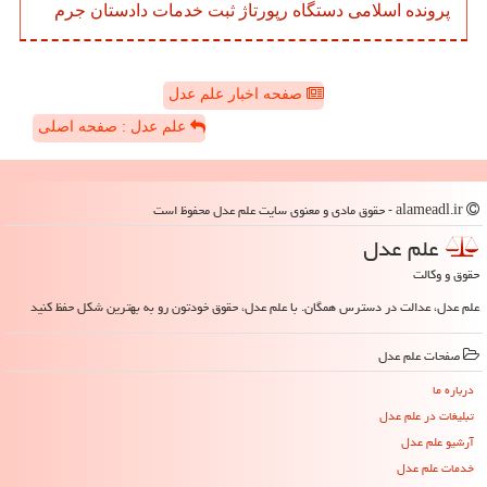
پرونده
اسلامی
دستگاه
رپورتاژ
ثبت
خدمات
دادستان
جرم
صفحه اخبار علم عدل
علم عدل : صفحه اصلی
alameadl.ir - حقوق مادی و معنوی سایت علم عدل محفوظ است
علم عدل
حقوق و وکالت
علم عدل، عدالت در دسترس همگان. با علم عدل، حقوق خودتون رو به بهترین شکل حفظ کنید
صفحات علم عدل
درباره ما
تبلیغات در علم عدل
آرشیو علم عدل
خدمات علم عدل