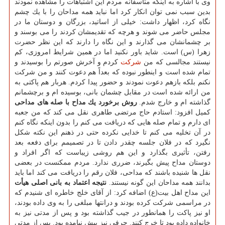
وی با اشاره به اینكه متأسفانه مردم این اشتباهات را مشاهده نمودند
بدین سبب نمی توان انكار كرد اما نباید همه مداحان را با یك چشم
نگاه كرد، اظهار داشت: خیلی از اساتید، بزرگان و دوستان ما در
مجلس حاضر می شوند و هرچه كه تقدیمشان كردند را می بوسند و
بر چشمانشان می گذارند و این نگاه را دارند كه این نظر حضرت
زهرا (س) است. شاید باور نكنید اما در همین شرایط امروزی، كم
نیستند مجالسی كه من
شركت
كردم و آخرش صورتم را بوسیدند و
تمام شده است و اینطور نبوده كه بعداً هم دعوت كنند و من شركت
نكنم بلكه بازهم دعوت نمودند و حضور پیدا كردم. هربار هم پاكتی به
من ارائه شده است در مقابل چشمان بانی، بوسیده ام و برچشمانم
گذاشته ام و خارج شدم.
روش برخورد یك مداح با صله های مداحی
كمیل افزود: استادم حاج مرتضی طاهری نقل می كند كه من جعبه
ای دارم و تمام صله هایی كه دریافت می كنم را بدون اینكه نگاه كنم
در آن تخلیه می كنم تا خدایی نكرده حتی در ذهنم این نكته شكل
نگیرد كه در فلان جلسه چقدر دادن تا در تصمیمم برای دفعه بعد
رفتن، تأثیری بگذارد و این هم روشی زیباست كه اگر افراد و
دوستان مداح پیش بگیرند، ضرری ندارد. مردم ممكنست در بعضی
نقل ها شنیده باشند كه مداحی، فلان رقم را دریافت می كند اما باید
بدانند همه مداحان این گونه نیستند.
نتیجه اعتماد به بانی اصلی هیأت
این مداح اهل بیت(ع) اضافه كرد: از آقای خلج خاطره ای شنیدم كه
در مراسمی شركت كرده بودند و درانتها مبلغی را به وی داده بودند،
او نیز پاكت را همانطور در جیب گذاشته بود و پس از مدتی نیز به
خانواده داده بود تا خرج كنند. حرفی نیز پیش نیامده بود. پس از مدتی