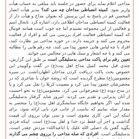
مداحی اعلام نماید برای حضور در جلسه باید مبلغی به حساب هیأت
واریز شود.
كمیته انضباطی مداحان چه می كند؟
مدیر هیأت انصار
المحسن قم در پاسخ به این پرسش كه بعنوان مداح و هیأت دار از
فعالیت كمیته انضباطی مداحان اطلاعی دارد، اشاره كرد: تابحال اسم
و فعالیتی از این مجموعه نشنیدم اما چه خوب است همانند فوتبال
كه كمیته انضباطی فعالیت افراد بررسی می كند و افراد از فعالیت
محروم می كنند و جریمه دارند، در حوزه مداحی نیز نظارت كنند،
افراد با چه لباس هایی حضور پیدا می كنند، چه رقم هایی را مطالبه
می كنند و یا چه اشعار و سبك هایی در مجالس می خوانند.
تعیین رقم برای پاكت مداحی بدسلیقگی است
بر طبق این گزارش،
چندی قبل محمد كمیل مداح اهل بیت(ع) در گفت وگوییدر این
خصوص بحث پاكت دریافت كردن مداحان اظهارداشت: در سیره
معصومین(ع) مطرح گردیده است كه روضه خوان یا شاعری كه در
محضرشان حضور پیدا می كرد و مصیبت كربلا را نقل می كرد و یا
در مدح دوده (ع) شعرخوانی می كرد، معصومین(ع) به نحو احسنت
از آنان پذیرایی و تقدیر می كردند. امروز شاید گرفتار بدسلیقگی
شده ایم، اگر بخواهیم جایگاه ستایشگری اهل بیت(ع) را منحصر به
مقدار صله نماییم كه بناست از جانب فرد بانی ارائه شود، برای
اینكه این امر، كاری معنوی است و نمی توان برروی آن قیمت
گذاشت و اجر آن فقط نزد خدا و اهل بیت(ع) است. اینكه فردی
بگوید گفتن یك «صلی الله علیك یا اباعبدالله» مزدش چقدر است،
بدسلیقگی است.
افرادی كه صله مداحی را برروی چشم می گذارند