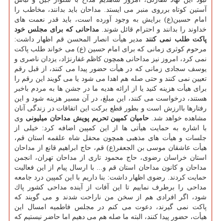
آستین كوتاه برروی منبر می ایستد. مداحان باید بدانند، مخاطب را
امام حسین(ع) برایش به وجود آورده است، باید قدر نعمت های
خداوند را بدانند و احترام قائل شوند.
مداحانی كه برای مجلس خود
پاكت طلب نمی كنند
مدیر هیأت انصار المحسن قم اظهار داشت:
مرحوم كوثری زمانی كه برای امام حسین (ع) می خواند طلب پاكت
نمی كرد، امروز نیز مداحانی همچون كاظم غفارنژاد، یزدان ناصری و
یوسف سجادی زمانی كه در هیأت حضور پیدا می كنند، از قبل رقم
تعیین نمی كنند و حتی صله هم اهدا می شود یا می گویند این رقم را
برای هیأت هزینه كنید یا از ارائه هدیه ما در جشن ها به مردم باخبر
هستند، درخواست می كنند، این مبلغ، در آن مسیر هزینه شود و این
رفتارها باارزش است و بطور قطع بركت این اتفاقات در زندگی آنان
مشاهده خواهد شد.
حامیان كمپین تحریم پویش مداحان میلیونی
وی
با اشاره به حمایت هیأتی ها از این كمپین اضافه كرد: خیلی از
جلسات و هیأت های مذهبی همچون محفل شاه علقمه استان قم،
هیأت عاشقان موسی بن الجعفر(ع) قم، حاج ابراهیم قانع از مداحان
استان خراسان رضوی، حاج محمود تاری از مداحان تهران، انجمن
مداحان و كانون مداحان استان قم و... با ارسال پیام از این فعالیت
حمایت كردند. رضوی اظهار داشت: بنا داریم با این كمپین درد جامعه
مداحی را برطرف نماییم تا این آفات از آینده مداحی كشور پاك
شود، اگر افرادی هم از سخن من ناراحت شدند و می گویند كه
پاكت نمی گیرند، دعوت می كنم در مجلس فاطمیه امسال این
هیأت، حضور پیدا كنند، البته ما صله هم می دهیم اما حاضر نیستیم كه