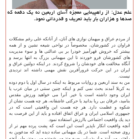
علم عدل: از راهپیمایی معجزه آسای اربعین نه یك دفعه كه
صدها و هزاران بار باید تعریف و قدردانی نمود.
از مردم عراق و میهمان نوازی های آنان، از آنانكه علی رغم مشكلات
فراوان در كشورشان، مخصوصاً در نواحی شیعه نشین و از همه
بیشتر كه خروش قهرآمیز خودرا بر بی عدالتی ها و سوء مدیریت
های كشورشان فرو خوردند تا این میهمانی بزرگ به انتها برسد و
آنگاه مخالفت های خودشان را شروع كردند. در اینكه دولتین عراق و
ایران در این حركت غرورآفرین نقش مهمی داشته اند تردیدی
نیست.
من به سند اربعین و روایات مربوط به اینكه در سال اول یا دوم دوده
به كربلا آمدند بحث نمی كنم و اینكه چنین سنتی در میان عرب یا
ایران وجود داشته است یا خیر. آنرا می خواهید ورزش مقدس
بنامید، عرفان بی ریا بدانید یا حركتی عاشقانه، هر چه هست نشان از
شكوه و عظمت دارد. هر چه هست این واقعیتی است كه در
جمهوری اسلامی ایران و عراق اتفاق افتاده و باید از این فرصت به
دید یك واقعیت اجتماعی باارزش استفاده نمود.
آنچه واقعیت انكار ناپذیر است این است كه پشت پرده مهم تر از
روی صحنه است. شما در یك میهمانی ساده دیده اید كه مدعوین به
راحتی می آیند و از پذیرایی بهره مند می شوندو می روند، ولی آنچه