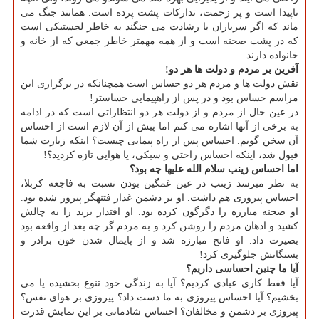
ناپیدا است و پر زحمت، تداركات پشت پرده است. همانند جنگ می
ماند كه اگر سربازان با رشادت می جنگند به خاطر لجستیكی است
كه در پشت صحنه است و از همه مهمتر خاطر جمعی كه از خانه و
خانواده دارند.
آفرین بر مردم و دولت ها هر دو!
نقش دولت ها و مردم هر دو حساس است همچنانكه در برگزاری این
مراسم حساس بود و در پس از راهپیمایی حساس­تر!
در عین­ حال از مردم و از دولت هر دو انتظاراتی است كه در ادامه
به برخی از آنها اشاره می كنم اما پیش از آن لازم است از احساس
آن سخن گویم. احساس پس از راه پیمایی چیست؟ اینكه زیارت شما
قبول شد، اینكه احساس راحتی و سبكی، یا هوایی تازه كردید؟!
اما احساس زینب سلام الله علیها چه بود؟
به نظر می­رسد زینب در عین غمگین بودن نسبت به فاجعه كربلا،
احساس پیروزی هم داشت. او بر دشمن غدار فتنه­گر پیروز شده بود.
او صحنه مبارزه را دگرگون كرده بود. او اقتدار یزید را به چالش
كشید و اذهان مردم را روشن كرد و به مردم گر چه بعد از واقعه بود
بصیرت داد. او فاتح مبارزه شد و از پایمال شدن خون برادر و
بستگانش جلوگیری كرد!
آیا ما چنین احساسی داریم؟
آیا فقط كاری عبادی كردیم؟ آیا به زندگی خود تنوع بخشیده یا می
بخشیم؟ آیا احساس پیروزی به ما دست داد؟ پیروزی بر هوای نفس؟
پیروزی بر دشمن و مخالفان؟ احساس شادمانی بر این نمایش قدرت