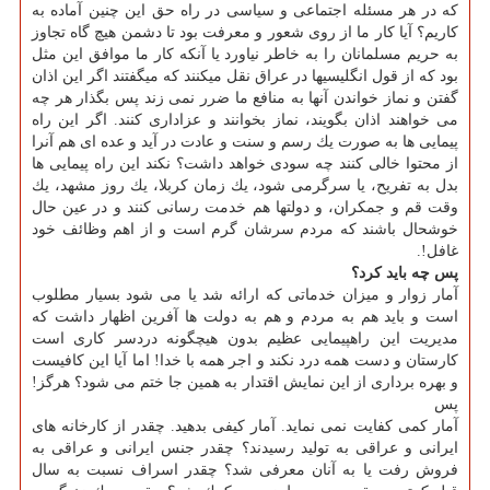
كه در هر مسئله اجتماعی و سیاسی در راه حق این چنین آماده به
كاریم؟ آیا كار ما از روی شعور و معرفت بود تا دشمن هیچ گاه تجاوز
به حریم مسلمانان را به خاطر نیاورد یا آنكه كار ما موافق این مثل
بود كه از قول انگلیسیها در عراق نقل می­كنند كه می­گفتند اگر این اذان
گفتن و نماز خواندن آنها به منافع ما ضرر نمی زند پس بگذار هر چه
می خواهند اذان بگویند، نماز بخوانند و عزاداری كنند. اگر این راه
پیمایی ها به صورت یك رسم و سنت و عادت در آید و عده ای هم آنرا
از محتوا خالی كنند چه سودی خواهد داشت؟ نكند این راه پیمایی ها
بدل به تفریح، یا سرگرمی شود، یك زمان كربلا، یك روز مشهد، یك
وقت قم و جمكران، و دولتها هم خدمت رسانی كنند و در عین حال
خوشحال باشند كه مردم سرشان گرم است و از اهم وظائف خود
غافل!.
پس چه باید كرد؟
آمار زوار و میزان خدماتی كه ارائه شد یا می شود بسیار مطلوب
است و باید هم به مردم و هم به دولت ها آفرین اظهار داشت كه
مدیریت این راهپیمایی عظیم بدون هیچگونه دردسر كاری است
كارستان و دست همه درد نكند و اجر همه با خدا! اما آیا این كافیست
و بهره برداری از این نمایش اقتدار به همین جا ختم می شود؟ هرگز!
پس
آمار كمی كفایت نمی نماید. آمار كیفی بدهید. چقدر از كارخانه های
ایرانی و عراقی به تولید رسیدند؟ چقدر جنس ایرانی و عراقی به
فروش رفت یا به آنان معرفی شد؟ چقدر اسراف نسبت به سال