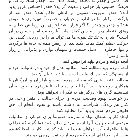
قبل كمتر و چقدر به محیط زیست كمك شد؟ چقدر سبك زندگی و
فرهنگ حسینی باز خوانی و تبعیت گردید؟ چقدر احساس غرور پدید
آمد؟ چقدر مدیریت حسینی بر اذهان حاكم شد؟ چفدر بعد از
بازگشت رفتار ما در اداره و خیابان و خصوصاً شهرداری ها عوض
شد؟ و چقدر و چقدر...؟ اگر قرار باشد اجرای این رزمایش عظیم به
رونق اقتصاد چین و ماچین كمك نماید آیا رضایت امام حسین در آن
است؟ اشاره به تك تك نمونه ها می تواند ما را در ارزیابی كیفی این
حركت عظیم كمك نماید. نكند بعد از اربعین همه به خانه ها برگردند
و تنها خاطره آن سیل جمعیت و میهمان نوازی و پذیرایی از زوار
باشد و بس!
آنچه دولت و مردم نباید فراموش كنند
آنچه مردم باید مطالبه كنند، مطالبه عدل از خود و در خانواده خود و
از مسئولان كه این یك طلب است و باید به دنبال آن بود!
مطالبه اقتصاد قوی كه مطالبه مردم است و بازاریان و بازرگانان با
همكاری دولت ها باید آنرا انجام دهند اما تا فردفرد ما خود به آن
نیندیشیم گروه های درگیر هم به فكر آن نخواهند بود!
در خواست بهبود وضعیت مردم و اجرای عدالت تا فقیر و غنی در
كنار هم زندگی شرافتمندانه داشته باشند و نجوة اانجام آن حق
طبیعی مردم است و باید آنرا مطالبه كنند.
ایجاد كار و اشتغال مولد و سازنده خصوصاً برای جوانان از مطالبات
مردمی است و باید آنرا از دولتمردان طلب كنند همانگونه كه عراقی
ها با تظاهرات آنرا خواهان شده اند. نباید گذاشت كار به اینجا كشیده
شود. این حد اقلی است كه مردم از دولتمردان می خواهند.