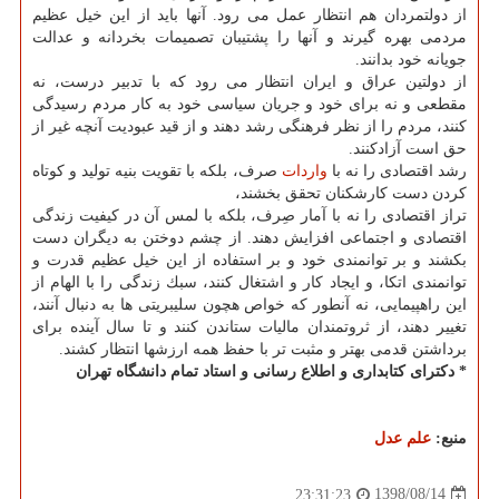
از دولتمردان هم انتظار عمل می رود. آنها باید از این خیل عظیم
مردمی بهره گیرند و آنها را پشتیبان تصمیمات بخردانه و عدالت
جویانه خود بدانند.
از دولتین عراق و ایران انتظار می رود كه با تدبیر درست، نه
مقطعی و نه برای خود و جریان سیاسی خود به كار مردم رسیدگی
كنند، مردم را از نظر فرهنگی رشد دهند و از قید عبودیت آنچه غیر از
حق است آزادكنند.
رشد اقتصادی را نه با
واردات
صرف، بلكه با تقویت بنیه تولید و كوتاه
كردن دست كارشكنان تحقق بخشند،
تراز اقتصادی را نه با آمار صِرف، بلكه با لمس آن در كیفیت زندگی
اقتصادی و اجتماعی افزایش دهند. از چشم دوختن به دیگران دست
بكشند و بر توانمندی خود و بر استفاده از این خیل عظیم قدرت و
توانمندی اتكا، و ایجاد كار و اشتغال كنند، سبك زندگی را با الهام از
این راهپیمایی، نه آنطور كه خواص هچون سلیبریتی ها به دنبال آنند،
تغییر دهند، از ثروتمندان مالیات ستاندن كنند و تا سال آینده برای
برداشتن قدمی بهتر و مثبت تر با حفظ همه ارزشها انتظار كشند.
* دكترای كتابداری و اطلاع رسانی و استاد تمام دانشگاه تهران
منبع:
علم عدل
1398/08/14
23:31:23