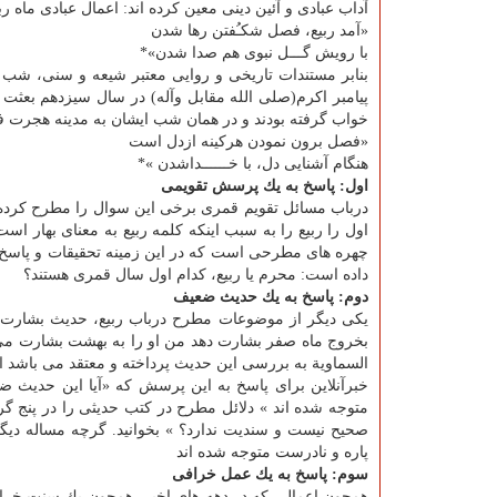
آداب عبادی و آئین دینی معین كرده اند: اعمال عبادی ماه ربیع
«آمد ربیع، فصل شكـُفتن رها شدن
با رویش گـــل نبوی هم صدا شدن»*
بنابر مستندات تاریخی و روایی معتبر شیعه و سنی، شب ا
پیامبر اكرم(صلی الله مقابل وآله) در سال سیزدهم بع
خواب گرفته بودند و در همان شب ایشان به مدینه هجرت ف
«فصل برون نمودن هركینه ازدل است
هنگام آشنایی دل، با خــــــداشدن »*
اول: پاسخ به یك پرسش تقویمی
درباب مسائل تقویم قمری برخی این سوال را مطرح كرده ا
اول را ربیع را به سبب اینكه كلمه ربیع به معنای بهار 
چهره های مطرحی است كه در این زمینه تحقیقات و پاسخ
داده است: محرم یا ربیع، كدام اول سال قمری هستند؟
دوم: پاسخ به یك حدیث ضعیف
یكی دیگر از موضوعات مطرح درباب ربیع، حدیث بشارت ا
السماویة به بررسی این حدیث پرداخته و معتقد می باشد
خبرآنلاین برای پاسخ به این پرسش كه «آیا این حدیث ض
متوجه شده اند » دلائل مطرح در كتب حدیثی را در پنج گ
صحیح نیست و سندیت ندارد؟ » بخوانید. گرچه مساله دی
پاره و نادرست متوجه شده اند
سوم: پاسخ به یك عمل خرافی
همچون اعمالی كه در دهه های اخیر، همچون یك سنت خرافی 