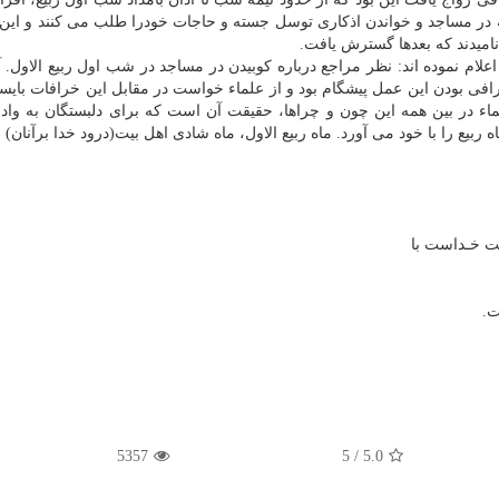
ر مساجد و خواندن اذكاری توسل جسته و حاجات خودرا طلب می‏ كنند و این 
نامیدند كه بعدها گسترش یافت.
لام نموده اند: نظر مراجع درباره كوبیدن در مساجد در شب اول ربیع الاول. آ
افی بودن این عمل پیشگام بود و از علماء خواست در مقابل این خرافات بایست
لماء در بین همه این چون و چراها، حقیقت آن است كه برای دلبستگان به و
ه ربیع را با خود می آورد. ماه ربیع الاول، ماه شادی اهل بیت(درود خدا برآنان)
ت خـداست با
ت.
5357
5
/
5.0