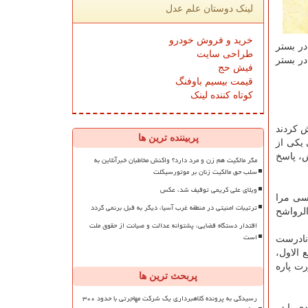
لینک دوستان علم عدل
خرید و فروش خودرو
در بستر
طراحی سایت
ر بستر
فیش حج
قیمت بیسیم باوفنگ
کوتاه کننده لینک
ش كردند
پربیننده ترین ها
 یكی از
، پاسخ
مگر مالکیت هم زن و مرد دارد؟ واکنش مخاطبان خبرآنلاین به
سلب حق مالکیت زنان بر موتورسیکلت
ویلای علی کریمی توقیف شد، عکس
سی مرا
ترتیبات امنیتی در منطقه غرب آسیا، دیگر به قبل برنمی گردد
. درست است؟ فلیسوف برجسته، علامه میرداماد در صفحه 287 كتاب الرواشح
اقتدار دستگاه قضایی، پشتوانه عدالت و صیانت از حقوق ملت
است
نادرست
 الاول،
ت پاره
پربحث ترین ها
رسیدگی به پرونده کلاهبرداری یک شرکت مهاجرتی با حدود ۳۰۰
ی با در