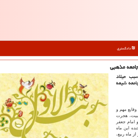
دادگستری
جامعه مذهبی
بب میلاد
امعه شیعه
وقایع مهم و
مبیت، هجرت
 امام جعفر
ده این ماه
عبادی، ائمه شیعه خصوصا برای 5 روز از ماه ربیع،