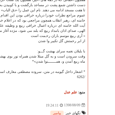
دست داشتن شمع پشت در مساجد بازگشت و با كوبیدن به د
تا هفت مسجد ادامه می دهند. نام این عمل را «دق الباب» 
عموم مراجع نظرات خودرا درباره خرافی بودن این اقدام اع
خامنه ای، رهبر انقلاب همچون مراجعی بود كه در اعلام خر
آیت الله خامنه ای درباره اعمال خرافی ربیع و وظیفه ع
الهی، صدای اذان بامداد ربیع كه بلند می شود، مژده آغاز ما
« آری ربیع موسم باران رحـمت است
از ابر رحمتش گل تكبیر وا شدن
با بلبلان نغمه سرای بهشت گـــو:
وقت سرودن است و به گل مبتلا شدن همراه نور بوی بهش
ماه ربیع آمدن و، همــــــــنوا شدن»*
* اشعار داخل گیومه در متن، سروده مصطفی معارف اس
/6262
منبع:
علم عدل
1398/08/09
19:24:11
تگهای خبر:
پیامبر