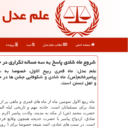
علم عدل
صفحه اصلی
مطالب علم عدل
ثبت
پرونده
شروع ماه شادی پاسخ به سه مساله تكراری در 
علم عدل: ماه قمری ربیع الاول، خصوصا به س
پیامبرخاتم(ص)، ماه شادی و شكوفایی جشن ها در ج
و اهل تسنن است.
ماه ربیع الاول سومین ماه از ماه های قمری و ماهی پر از 
شاد برای مسلمانان است. حادثه مهم و تاریخی لیله ال
حضرت محمد (ص) از مكه به مدینه، ولادت پیامبر اكرم و
صادق، ازدواج پیامبر با حضرت خدیجه همچون وقایع فرخن
است. در سنت های 