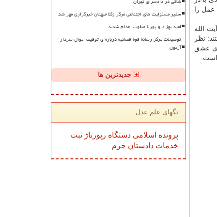
شاکی در دادسرای تهران
عمل را
سفیر مسئولیت های اجتماعی مرکز وکلا میهمان خبرگزاری مهر شد
امید بهزاد و پوریا صفوت اعدام شدند
یت الله
توضیحات مرکز رسانه قوه قضائیه درباره ی توقیف اموال سردار
ند: نظر
آزمون
ادی عشق
 است.
جدیدترین ها
تگهای علم عدل
پرونده
اسلامی
دستگاه
رپورتاژ
ثبت
خدمات
دادستان
جرم