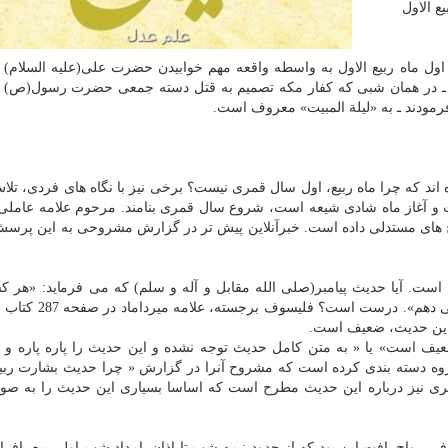
 الاول‏
ول ماه ربیع الاول به واسطه واقعه مهم خوابیدن حضرت علی(علیه السلام) 
ثت ـ در همان شبی كه كفار مكه تصمیم به قتل دسته جمعی حضرت رسول(ص) د
رمودند ـ به «لیلة المبیت» معروف است.
ند كه چرا ماه ربیع، اول سال قمری نیست؟ برخی نیز با نگاه های فردی، تلا
است و آغاز ماه شادی شیعه است، شروع سال قمری بنامند. مرحوم علامه عاملی
 های مستدلی داده است. خبرآنلاین پیش تر در گزارش مشروحی به این پرسش
ست. آیا حدیث پیامبر(صلی الله مقابل و آله و سلم) كه می فرماید: «هر ك
بخروج ماه صفر بشارت دهد من او را به بهشت بشارت می دهم»
 این حدیث، ضعیف است.
عیف است» یا « به متن كامل حدیث توجه نشده و این حدیث را پاره پاره و 
روه دسته بندی كرده است كه مشروح آنرا در گزارش « چرا حدیث بشارت ربیع
گری نیز درباره این حدیث مطرح است كه اساسا بسیاری این حدیث را به صور
رواج یافت این بود كه از حدود نیمه شب تا اذان بامداد شب اول ربیع، افراد