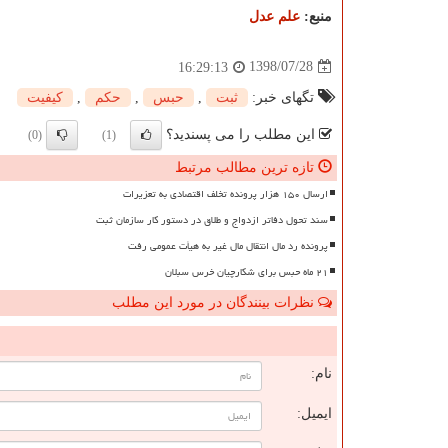
منبع:
علم عدل
1398/07/28
16:29:13
تگهای خبر:
ثبت
,
حبس
,
حكم
,
كیفیت
این مطلب را می پسندید؟
(0)
(1)
تازه ترین مطالب مرتبط
ارسال ۱۵۰ هزار پرونده تخلف اقتصادی به تعزیرات
سند تحول دفاتر ازدواج و طلاق در دستور کار سازمان ثبت
پرونده رد مال انتقال مال غیر به هیأت عمومی رفت
۲۱ ماه حبس برای شکارچیان خرس سبلان
نظرات بینندگان در مورد این مطلب
ن
نام:
ایمیل: