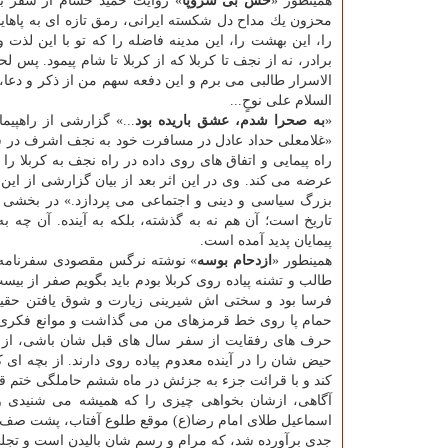
همینطور «
خس بی سروپا
» روایت حمید حسام از سفر به
محزون یك مداح دل شكسته ایرانی، رمق تازه ای به پاهای
را، این بهشت را، این مدینه فاضله را كه تو با این لذ
برادر، نه از نجف تا كربلا كه از كربلا تا شام پیمود. پ
الاسرار طالبی می برم و این دفعه سهم من از ذكر و دعا،
السلام علی نوحٍ...
«
به صحرا شدم، عشق باریده بود
...» گزارشی از راهپی
راه پیمایی و اتفاق های روی داده در راه نجف به كربلا را 
عرضه می كند. وی در این اثر بعد از بیان گزارشی از این 
بزرگ سیاسی و دینی و اجتماعی می پردازد.» در بخشی از
تاریخ است؛ آن هم نه به گذشته، بلكه به آینده. آن چه
پیمایان پدید آمده است.
همینطور «
ازدحام بوسه
» نوشته نرگس مقصودی سفرنامه ای
طالب و تشنه پیاده­ روی كربلا بودم باید بگویم صفر از
فرسا بود و سختی­ اش شیرینی زیارت و شوق یافتن حقیقت 
حمام پا روی خط قرمزهای من می­ گذاشت و موانع فكری ب
حرف­ های رفقایت از سفر سال­ های قبل شان باشی، از 
حیض شان را در آینده معدوم پیاده روی دارند. از بچه­ ای
كند و با قرائت جزء به جزئش در ماه ششم حاملگی ختم قرآ
آگاهی، ازشان بخواهی چیزی را كه همیشه می­ شنیدی 
اسماعیل طلای امام رضا(ع) موقع طلوع آفتاب، پشت صف خ
جدی برآورده شد، كه مرام و رسم شان بالیدن است و تجل