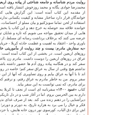
روایت مردم شناسانه و جامعه شناختی از پیاده روی اربع
محمدرضا جوادی یگانه و محمد روزخوش انتشار یافته اس
از مقدمه این كتاب آمده است: این گزارش هایی ك
خوانندگان قرار دارد ساختار مشابه و كیفیت یكسانی ندا
استفاده از لحن تماما سوبژكتیو و بیان مملو از احساسات،
خواننده علاقه مند حوصله به خرج دهد و این كتاب یا بخش 
هایی از میدان تحقیق مواجه می شویم كه تازه و شایان توج
عرضه می كنند كه برخلاف برداشت رسانه ای مسلط، از تنوع 
باوری واحد - اعتقاد به اهمیت و عظمت حادثه كربلا - جریا
«به سفارش مادرم: بیست و چند روایت از مأموریتی خا
روزهای اربعین است. در بخشی از این كتاب آمده است: د
عراق در روزهای اربعین را دوست داشت. مادرم زن بااع
سفر كند و در هنگامه پیاده روی آدم ها حضور داشته ب
نداشتم هیچ وقتی از سال به عراق سفر كنم؛ خاصه در روز
اند تا با آنها به عراق بیایم و روی تصاویری كه آنها از 
سفر بروم. من به خاطر مادرم به عراق رفتم، و نرفتم كه
برای مادرم، كه نمی توانست به این سفر بیاید.
كتاب
«عمود ۱۴۰۰»
سفرنامه ای است از نجف تا كربلا به 
دارم به بین الحرمین بروم. اما در آغاز شب و در دل تاری
دیرآشنایی را در ذهنم زنده می كند. بعد از صرف غذای ن
فكر و خیال را می برد به هزاره تاریخ، به دورتر و دورتر
اش برای دق الباب، كورسوی نور درون خانه هایش، با حزنی