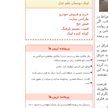
لینک دوستان علم عدل
خرید و فروش خودرو
فراط در
طراحی سایت
ات، اگر
فیش حج
و روایت
قیمت بیسیم باوفنگ
نی و...
کوتاه کننده لینک
س زمینه
راق در
پربیننده ترین ها
 سفر به
ه عراق
مگر مالکیت هم زن و مرد دارد؟ واکنش مخاطبان خبرآنلاین به
سلب حق مالکیت زنان بر موتورسیکلت
ا دوست
وت كرده
ویلای علی کریمی توقیف شد، عکس
 به این
ترتیبات امنیتی در منطقه غرب آسیا، دیگر به قبل برنمی گردد
بنویسم.
اقتدار دستگاه قضایی، پشتوانه عدالت و صیانت از حقوق ملت
است
ب، فرصت
تالوژیك
نگرم كه
پربحث ترین ها
ای فلزی
رسیدگی به پرونده کلاهبرداری یک شرکت مهاجرتی با حدود ۳۰۰