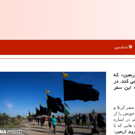
دادگستری
بعین» كه
ی كند، در
 این سفر
سفر كربلا و
خویش را از
در اینباره
 هایی كه با
روی اربعین: