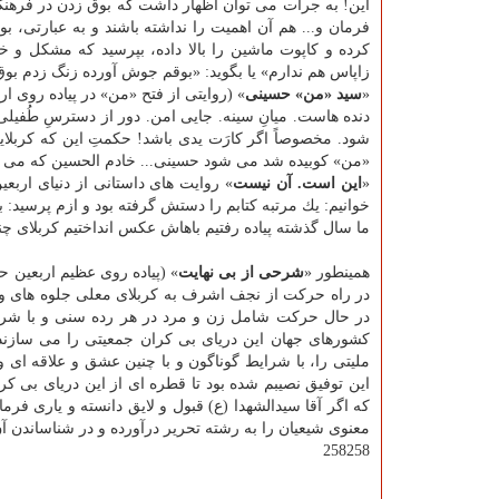
این! به جرأت می توان اظهار داشت كه بوق زدن در فرهنگ 
فرمان و... هم آن اهمیت را نداشته باشند و به عبارتی، ب
كرده و كاپوت ماشین را بالا داده، بپرسید كه مشكل و 
زاپاس هم ندارم» یا بگوید: «بوقم جوش آورده زنگ زدم بو
«
سید «من» حسینی
» (روایتی از فتح «من» در پیاده روی
دنده هاست. میانِ سینه. جایی امن. دور از دسترسِ طُفی
شود. مخصوصاً اگر كارَت یدی باشد! حكمتِ این كه كربلای
«من» كوبیده شد می شود حسینی... خادم الحسین كه می 
«
این است. آن نیست
» روایت های داستانی از دنیای ارب
خوانیم: یك مرتبه كتابم را دستش گرفته بود و ازم پرسید: 
ما سال گذشته پیاده رفتیم باهاش عكس انداختیم كربلای چند
همینطور «
شرحی از بی نهایت
» (پیاده روی عظیم اربعین 
در راه حركت از نجف اشرف به كربلای معلی جلوه های وی
در حال حركت شامل زن و مرد در هر رده سنی و با شرای
كشورهای جهان این دریای بی كران جمعیتی را می سازند،
این توفیق نصیبم شده بود تا قطره ای از این دریای بی ك
كه اگر آقا سیدالشهدا (ع) قبول و لایق دانسته و یاری فرما
معنوی شیعیان را به رشته تحریر درآورده و در شناساندن آن
258258