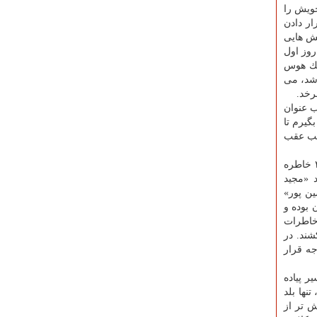
خویش را
گام با دستمایه قرار دادن
خش هایی
روز اول
یك هوس
شد، می
رخد.
ب عنوان
گیرم تا
قب عقب
» هم شامل خاطرات پیاده روی اربعین شهدای مدافع حرم است. در معرفی این كتاب عنوان شده است: «این كتاب شامل ۴۰ خاطره
 «مجید
ن پور»
 بوده و
خاطرات
شند. در
ه قرار
ر پیاده
نها بلد
ش تر از