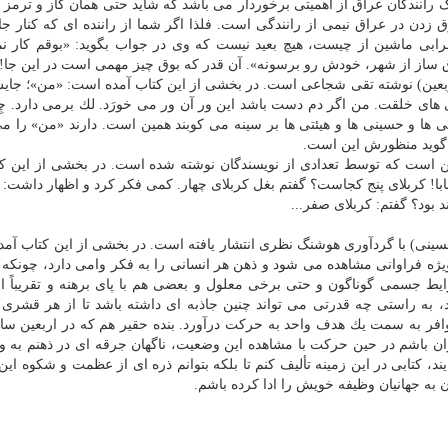
رانندگان عراق از اهمیتی برخوردار می باشد كه شاید حتی همان گاز و ترمز و
وق زدن در عراق نیمی از رانندگی است. فلذا اگر شما از راننده ای كه كنار جا
خرابی ماشین از چیست، هیچ بعید نیست كه وی در جواب بگوید: «بوقم كار ن
ق ساز از شهر، خودش رو برسونه». آن قدر كه بوق چیز مهمی است در این جا!
 اربعین) نوشته تقی شجاعی است. در بخشی از این كتاب آمده است: «من»؛ جا
لی های خلقت. من اگر دم دست باشد این ور آن ور می خورَد. لك برمی دارد. 
ی ها و حسینی ها و هیئتی ها بر سینه می كوبند همین است. دارند «من» را می
گوید منظورش این است.
عین است كه توسط تعدادی از نویسندگان نوشته شده است. در بخشی از این 
بابا! كربلای پنج كجاست؟ گفتم بغل كربلای چهار. كمی فكر كرد و اظهار داشت: 
 بود؟ گفتم: كربلای صفر...
حسینی) با گردآوری هوشنگ نظری انتشار یافته است. در بخشی از این كتاب آم
ژه فراوانی مشاهده می شود و ذهن هر انسانی را به فكر وامی دارد، چونكه
ط جسمی گوناگون و حتی برخی معلول و بعضی هم با پای برهنه و تقریباً از
 به راستی چه قدرتی می تواند چنین جاذبه ای داشته باشد تا از هر قشری 
ران باشم در حین حركت با مشاهده این وضعیت، ناگهان جرقه ای در ذهنم به و
یند، كتابی در این زمینه تألیف كنم تا بلكه بتوانم ذره ای از عظمت و شكوه ای
 به جهانیان وظیفه خویش را ادا كرده باشم.