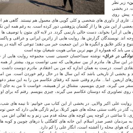
ین»
زیر نظر
ت. در بخشی
ه پیش روی
رند. عاری از داوری های شخصی و كلی گویی های معمول هم نیستند. گاهی هم ا
 بعضی از این متن ها را از گفتمان پژوهشی دور كرده است. به رغم همه این نك
هایی از آنرا بخواند، دست خالی بازنمی گردد. در لابه لای متون با توصیف ها 
ه اند. نویسندگان گزارش ها، روایت هایی از زائرین ایرانی و عراقی و پاكستا
و تكثر علایق و انگیزه ها در این جمعیت خبر می دهند؛ تنوعی كه البته در پ
ن می یابد كه همواره از مهم ترین مبانی هویت شیعیان بوده است
نوادگی در عراق»
نوشته سیداحسان حسینی نسب مجموعه روایت هایی از ع
ر این سال ها، مادرم از بین سفرهایی كه نمی توانست برود، بیشتر از همه
تقادی است. درست به همان اندازه كه من بی اعتقادم. مادرم دوست داشت ب
اشد و بخشی از تاریخی باشد كه این سال ها در حال رقم خوردن است. من ام
های اربعین. اما... مادرم وقتی شنید كه رفقای عكاسم من را به این سفر دع
این سفر می گیرند، چیزی بنویسیم، مشتاق تر از همیشه، خواست تا من به جای او
 روی تصاویری كه دوستان عكاسم می گیرند، چیزی بنویسم. رفتم كه برای او 
روایت علی اكبر والایی. در بخشی از این كتاب می خوانیم: تا نیمه های ش
كی، گذر در بافت سنتی محله های شهر كربلا، برایم تازگی هایی دارد كه حس نوس
ذری، تا ساعتی در كوچه پس كوچه های محله قدم می زنم و به اهالی اش می 
؛ به مردمان عصر صدر اسلام. این خانه های كاهگلی با درهای چوبین و كوبه ه
 كه هوای محله را آغشته است، انگار علی را كم دارد.