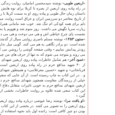
«
اربعین طوبی
» نوشته سیدمحسن امامیان، روایت زندگی د
داستان زمان حال طوبی و پیاده روی او به سمت كربلا با ر
از تاریخ معاصر دو سرزمین ایران و عراق است روایت می ش
دلم برای همه كودكی ام تنگ شد. خوب شد مامانی همراه
زیارت سرپا نگهش می داشت. روز سوم شد و هوویم پا ب
نشست پای چرخ خیاطی اش و هی می دوخت و هی می دوخت ت
«
ستون ۱۴۵۳
» نوشته مسلم ناصری روایتی سیال از گذشته ب
شده است: دو برادر نگاهی به هم می كنند. گویی میل ندارن
زودتر پیدایش نماییم.» وقتی صفحه گوشی را روشن می كن
می روند و متوجه می شوم كه نه تنها از حرف های من چیزی
«
عمود آخر
از ۴۰ شهید مدافع حرم در راه پیاده روی اربعین
قربانخانی» و شهید «حسین معزغلامی» و همینطور شهدای 
و... در این كتاب به چاپ رسیده است. از آن جایی كه سفر 
خیلی از رزمندگان مقاومت همچون شهدای مدافع حرم درگ
اربعین شهدای مدافع حرم به خوبی تاثیرات متقابل دفاع ا
این كتاب سعی شده علاوه بر روایت خاطرات، بخشی از
گیرد.»
«
او یافت مرا
» نوشته رضا عیوضی درباره پیاده روی اربعی
روی اربعین را به تصویر می كشد. در بخشی از این كتاب آ
بودن دو چیز كافی است: راننده اول باید نحوه استفاده از گ