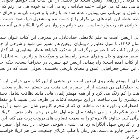
 كربلا در روزهای اربعین است. در بخشی از این كتاب می خوانیم: نجوای آ
م می دهد كه می خواند: «عمه سادات داره می آد.» به خودم هی می زنم كه «
ت و شوق و میزبانی می پیمایی، عمه سادات با زخم پا و ضرب تازیانه و فراق
س لحظه لحظه این ثانیه های بی تكرار را از دست نده و مشغول دنیا نشو». دست 
 خواندن «زیارت وارث» است. می خوانم و پرواز می كنم: السّلام علی آدم صفو
مایی اربعین است به قلم غلامعلی حدادعادل. در معرفی این كتاب عنوان شد
«غلامعلی حداد عادل در مسافرت خود به نجف اشرف در سال ۱۳۹۶، با سیل عظیم راه پیمایان اربعین هم مسیر می شود و شرحی
در این كتاب كه با عنوانی برگرفته از «تذكرةالاولیاء» عطار نیشابوری نام گذا
سفر معنوی و حال و هوای مسیر راه پیمایی و موكب ها و زائرین، به تحلیل ای
 كتاب آمده است: راه پیمایی اربعین تنها سفری در جغرافیا نیست، بلكه ح
 به این سفر جغرافیایی عمق و معنای تاریخی بخشیده، تحولی است كه در بص
 با موضع پیاده روی اربعین است. در بخشی از این كتاب می خوانیم: این ك
 بیست. خداوكیلی من همیشه از این سفر برائت مثبت می­ جستم، به نظرم سخت
را كم­ رنگ می­ كرد و از همه مهم­تر اِلمان­ هایی مانند نظافت شامل دست
یشتری را می­ ساخت. در این موقعیت كائنات بی­ طرف نمی نشیند تا تو فقط
اضطراب و دلهره عادت ماهانه­ ای كه از مُحرم كابوس شان می­ شود و آرز
 كه در شكم دارند و می­ خواهند مثل بچه اول شان در رحم، جاده نجف - كربلا ر
نی كند. خداوند بالاخره تو را به سمت قضاوت­ های درونت پرت می­ كند، این 
و از كنارش سهل­ انگارانه رد می­ شدی. شوخی­ شوخی در دهه اول صفر 
ادمین جارو به دست، هم زمان با طلبِ كربلای جمعیت، من هم كربلا خواستم
ی كرم.