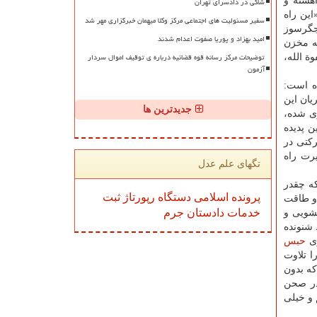
شاکی در دادسرای تهران
هسته و
این راه
سفیر مسئولیت های اجتماعی مرکز وکلا میهمان خبرگزاری مهر شد
 جگرسوز
امید بهزاد و پوریا صفوت اعدام شدند
به مخزن
توضیحات مرکز رسانه قوه قضائیه درباره ی توقیف اموال سردار
ة الله،
آزمون
ه است:
 از جریان این
جدیدترین ها
ری شده،
ن پدیده
ركتی در
یرت راه
تگهای علم عدل
ه چقدر
پرونده
اسلامی
دستگاه
رپورتاژ
ثبت
 و طاقت
خدمات
دادستان
جرم
­شویی و
 شنونده
وی
حبس
ا تلاوت
كه بدون
در صحن
 و خیلی