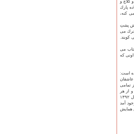
 كلاچ و
ده پارك
می كنه،
یش پشتِ
چِرك می
 كوبند.
كتاب می
اونی كه
ده است:
 عاشقان
 تمامی
و از هر
ملیتی را، با شرایط گوناگون و با چنین عشق و علاقه ای وافر به سمت یك هدف واحد به حركت درآورد. بنده حقیر هم كه در اربعین سال ۱۳۹۲
جود آمد
ن همایش