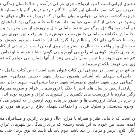
ختری ایرانی است كه به ازدواج تاجری عراقی درآمده و حالا داستان زندگی 
در راه پیاده روی اربعین از بصره تا كربلا برای نوه هایش تعریف می كند. متن داستان این كتاب ۴۰ گام دارد و در هر 
جوع به گذشته، نوجوانی، جوانی و میان سالی او كه دربردارنده حال و هوای ب
ود. در بخشی از كتاب می خوانیم: خانه عبدالله، خانه بزرگی بود، اما همان 
م آمده بود والا دق مرگ می شدم. مامانی حال و روزش از من بدتر بود و 
ه خانه اش نگذاشت. مامانی حالش دست خودش نبود. هر وقت این طوری می 
ا خستگی جای فكر و خیالش را بگیرد. اما این جا فقط باید دور خودش بچ
ه حال و از واقعیت تا خیال در بستر پیاده روی اربعین است. در برشی از كتا
د چیزی بگویند. گوشی ام را درمی آورم و می گویم: «شاید بتوانم با او تماس ب
م خم می شوند و با ترس به آن زل می زنند. از آنها شماره می خواهم كه ع
 نمی فهمند بلكه ترسیده اند...
 است. خاطرات شهدای نام آشنایی همچون سردار شهید «حسین همدانی»، شهید
گمنامی چون شهید «داوود نریمیسا»، شهید «رضا سنجرانی»، شهید «جابر حسی
زیارتی اربعین در سال های اخیر با جنگ با تروریسم در عراق و سوریه همزمان
یر مبارزه با تروریست های تكفیری در كشورهای عراق و سوریه بوده اند، 
ز حرم در مقابل تروریست ها و حضور در پیاده روی اربعین را به تصویر می ك
 وجوه شخصیتی و سلوك فردی و اجتماعی شهدای دفاع از حرم هم مورد توج
ن است كه با بیانی طنز و همراه با مزاح، حال و هوای زائرین و مسافران مسی
مده است: من خودم به این نتیجه رسیدم كه برای رانندگی در شهرهای عراق، ت
از، كلاچ، ترمز و فرمان را بلد باشد؛ دوم باید بلد باشد كه بوق بزند! حتی بی