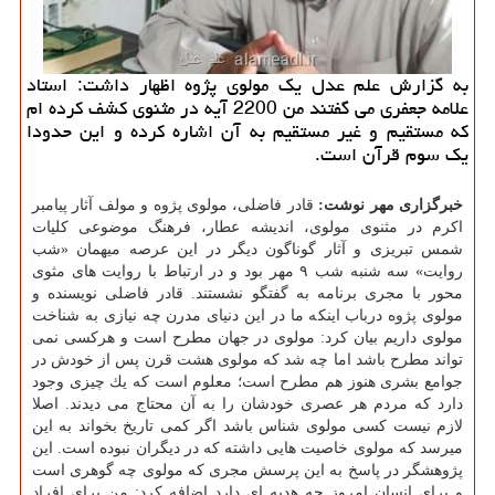
به گزارش علم عدل یك مولوی پژوه اظهار داشت: استاد
علامه جعفری می گفتند من 2200 آیه در مثنوی كشف كرده ام
كه مستقیم و غیر مستقیم به آن اشاره كرده و این حدودا
یك سوم قرآن است.
خبرگزاری مهر نوشت:
قادر فاضلی، مولوی پژوه و مولف آثار پیامبر
اكرم در مثنوی مولوی، اندیشه عطار، فرهنگ موضوعی كلیات
شمس تبریزی و آثار گوناگون دیگر در این عرصه میهمان «شب
روایت» سه شنبه شب ۹ مهر بود و در ارتباط با روایت های مثوی
محور با مجری برنامه به گفتگو نشستند. قادر فاضلی نویسنده و
مولوی پژوه درباب اینكه ما در این دنیای مدرن چه نیازی به شناخت
مولوی داریم بیان كرد: مولوی در جهان مطرح است و هركسی نمی
تواند مطرح باشد اما چه شد كه مولوی هشت قرن پس از خودش در
جوامع بشری هنوز هم مطرح است؛ معلوم است كه یك چیزی وجود
دارد كه مردم هر عصری خودشان را به آن محتاج می دیدند. اصلا
لازم نیست كسی مولوی شناس باشد اگر كمی تاریخ بخواند به این
میرسد كه مولوی خاصیت هایی داشته كه در دیگران نبوده است. این
پژوهشگر در پاسخ به این پرسش مجری كه مولوی چه گوهری است
و برای انسان امروز چه هدیه ای دارد اضافه كرد: من برای افراد