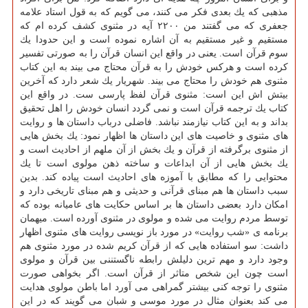
مذهبی كه یك بعدی فكر می كنند، می گویم كه به قول استاد علامه
جعفری كه می گفتند من ۲۲۰۰ آیه در مثنوی كشف كرده ام كه
مستقیم و غیر مستقیم به آن اشاره نموده است و این حدودا یك
سوم قرآن است. یعنی در واقع این انسان قرآن را به صورتی تفسیر
كرده است و هركس خودش را به قرآن محتاج می بیند به این كتاب
مثنوی هم خودش را محتاج می بیند. شهریار یك شعر دارد كه آخرین
بیتش اش این است: مثنوی قرآن لفظ پارسی ست. در واقع این
كتاب یك ترجمه قرآن است و نمی گردد انسان خودش را اهل تحقیق
بداند و به این كتاب نیازمند نباشد. فاضلی درباب داستان ها و روایت
های مثنوی و خاصیت های این داستان ها اظهار نمود: یك بخش هایی
از مثنوی برگرفته از قرآن و یك بخش از آن ملهم از احادیث است و
یك بخش هایی از آن ابداعات و ساخته ذهن مولوی است تا یك
محتوایی را كه مطابق با آموزه های احادیث است پیاده كند. بدین
سبب داستان ها هم مبنای قرآنی و حدیثی و هم مبنای تاریخی دارد و
امكان دارد بعضی داستان ها بر اساس حكایت های عامیانه بوده كه
توسط مردم روایت می شده و مولوی در مثنوی آورده است. میهمان
برنامه ی «شب روایت» در مورد باز نویسی روایت های مثنوی اظهار
داشت: سو استفاده هایی كه از قرآن كریم شده در مورد مثنوی هم
وجود دارد و مهم ترین دلیلش رابطه ناگستننی بین قرآن و مولوی
است چون این شخص متاثر از قرآن است. اگر بخواهی صورت
مثنوی را توجه كنی بیشتر گمراهی می آورد اما باطن مولوی هدایت
می كند بعنوان مثال در مورد موسی و شبان می گویند كه در این