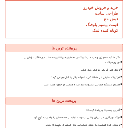
خرید و فروش خودرو
طراحی سایت
فیش حج
قیمت بیسیم باوفنگ
کوتاه کننده لینک
پربیننده ترین ها
مگر مالکیت هم زن و مرد دارد؟ واکنش مخاطبان خبرآنلاین به سلب حق مالکیت زنان بر
موتورسیکلت
ویلای علی کریمی توقیف شد، عکس
ترتیبات امنیتی در منطقه غرب آسیا، دیگر به قبل برنمی گردد
اقتدار دستگاه قضایی، پشتوانه عدالت و صیانت از حقوق ملت است
پربحث ترین ها
آخرین وضعیت پرونده کرسنت
مرگ دورکاری در ایران وقتی اینترنت ناپایدار متخصصان را وادار به کوچ کرد
واکنش قوه قضاییه به ادعای شناسایی محل استقرار شهید لاریجانی