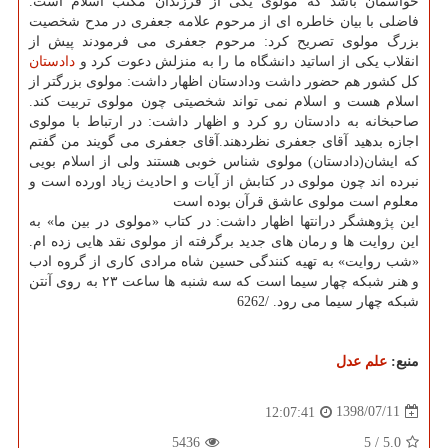
حواسمان باشد كه مولوی یكی از فرزندان مكتب اسلام است.
فاضلی با بیان خاطره ای از مرحوم علامه جعفری در مدح شخصیت
بزرگ مولوی تصریح كرد: مرحوم جعفری می فرمودند پیش از
انقلاب یكی از اساتید دانشگاه ما را به منزلش دعوت كرد و
دادستان
كل كشور هم حضور داشت ودادستان اظهار داشت: مولوی بزرگتر از
اسلام هست و اسلام نمی تواند شخصیتی چون مولوی تربیت كند.
صاحبخانه به دادستان رو كرد و اظهار داشت: در ارتباط با مولوی
اجازه بدهید آقای جعفری نظردهند.آقای جعفری می گویند من گفتم
كه ایشان(دادستان) مولوی شناس خوبی هستند ولی از اسلام بویی
نبرده اند چون مولوی در كتابش از آیات و احادیث زیاد اورده است و
معلوم است مولوی عاشق قرآن بوده است
این پژوهشگر درانتها اظهار داشت: در كتاب «مولوی در بین ما» به
این روایت ها و رمان های جدید برگرفته از مولوی نقد هایی زده ام.
«شب روایت» به تهیه كنندگی حسین شاه مرادی كاری از گروه ادب
و هنر شبكه چهار سیما است كه سه شنبه ها ساعت ۲۳ به روی آنتن
شبكه چهار سیما می رود. /6262
منبع:
علم عدل
1398/07/11
12:07:41
5436
5
/
5.0