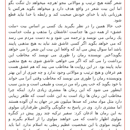
شعر گفته هیچ ترتیب و موالاتی مجو /هرچه میخواهد دل تنگت بگو
اما این بیت شعر در واقع هدف دارد و میخواهد بگوید هركس با
هرزبانی باید با خدای خودش صحبت كند و رابطه با خدا نباید قطع
شود.
خب حالا همین را در نظر بگیرید یك كسی بر اساس بیت «ملت
عشق» از همه دین ها جداست /عاشقان را مذهب و ملت خداست
یك رمانی می نویسد و ترجمه می شود و به دست مردم می رسد
كه می خواهد بگوید اگر كسی عاشق شد نباید به هیچ مذهبی پایبند
باشد اما سوال پیش می آید كه واقعا این بیت این شعر را می خواهد
بگوید؟خیر. نویسنده رمان را طوری می نویسد كه مخاطب این
برداشت را می كند كه اگر می خواهی عاشق شوی به هیچ مذهبی
نباید پایبند بود. در این روایت ها مخاطب می بیند كه هم عشق هست
هم عرفان و هیچ ترتیب و موالاتی وجود ندارد و چه چیزی از این بهتر
ونویسنده رمان را طوری می نویسد كه مخاطب وقتی آنرا می خواند
با خود بگوید كه خب پس راه من درست و طبیعی است و بدین سبب
اینطور می شود كه این رمان ها مشتری زیادی دارد. اینكه چرا
مخاطب این رمان ها زیاد است به این علت است كه ظاهر زیبایی
دارد مثل مواد مخدر كه صدها میلیون نفر در جهان به آن آلوده هستند
اما مشتری دارد. وی در پاسخ به چگونگی واكنش طرفداران مولوی
به این رمان ها اذعان كرد: سفیر تركیه چند روز پیش در كنگره
مولوی اظهار داشت كه می خواهند مولوی را از اسلام بگیرند و
بگویند مولوی با این شخصیت عظیم ربطی به اسلام ندارد. اما باید