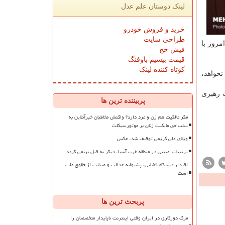
لینک دوستان علم عدل
خرید و فروش خودرو
طراحی سایت
مروز با
فیش حج
قیمت بیسیم باوفنگ
کوتاه کننده لینک
نخواهد،
ت رهبری
پربیننده ترین ها
مگر مالکیت هم زن و مرد دارد؟ واکنش مخاطبان خبرآنلاین به
سلب حق مالکیت زنان بر موتورسیکلت
ویلای علی کریمی توقیف شد، عکس
ترتیبات امنیتی در منطقه غرب آسیا، دیگر به قبل برنمی گردد
اقتدار دستگاه قضایی، پشتوانه عدالت و صیانت از حقوق ملت
است
پربحث ترین ها
مرگ دورکاری در ایران وقتی اینترنت ناپایدار متخصصان را