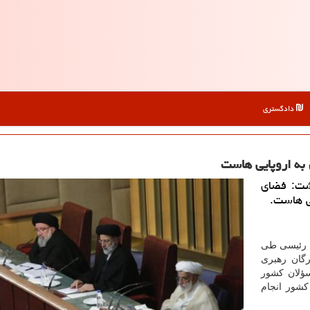
دادگستری
 به اروپایی هاست
شت: فضای
ی هاست.
م رئیسی طی
گان رهبری
سؤلان كشور
كشور انجام