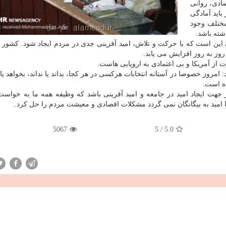
صادی، روانی
باید آمادگی
مختلف وجود
شته باشد.
این است كه با حركت و تلاش، امید آفرینی جدی در مردم ایجاد شود. كشور ا
ز به روز افزایش می یابد.
ز آمریكا و بی اعتمادی به اروپایی هاست.
روز خصوصا در آستانه انتخابات هركسی در هر كجا، بداند یا نداند، بخواهد یا 
ه است.
ر جهت ایجاد امید در جامعه و امید آفرینی باشد كه وظیفه همه ما به خواس
م با امید به بیگانگان نمی گردد مشكلات اقصادی و معیشت مردم را حل كرد.
5067
5
/
5.0