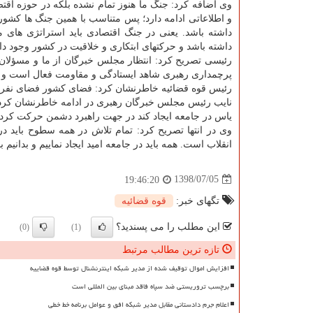
وی اضافه كرد: جنگ ما هنوز تمام نشده بلكه در حوزه اقت
و اطلاعاتی ادامه دارد؛ پس متناسب با همین جنگ ها كشور 
داشته باشد. یعنی در جنگ اقتصادی باید استراتژی های 
داشته باشد و حركتهای ابتكاری و خلاقیت در كشور وجود دا
رئیسی تصریح كرد: انتظار مجلس خبرگان از ما و مسؤلان 
پرچمداری رهبری شاهد ایستادگی و مقاومت فعال است و رو
رئیس قوه قضائیه خاطرنشان كرد: فضای كشور فضای نفرت ا
نایب رئیس مجلس خبرگان رهبری در ادامه خاطرنشان كرد: ام
یاس در جامعه ایجاد كند در جهت راهبرد دشمن حركت كرد
وی در انتها تصریح كرد: تمام تلاش در همه سطوح باید د
انقلاب است. همه باید در جامعه امید ایجاد نماییم و بدانی
1398/07/05
19:46:20
تگهای خبر:
قوه قضائیه
این مطلب را می پسندید؟
(0)
(1)
تازه ترین مطالب مرتبط
افزایش اموال توقیف شده از مدیر شبکه اینترنشنال توسط قوه قضاییه
برچسب تروریستی ضد سپاه فاقد مبنای بین المللی است
اعلام جرم دادستانی مقابل مدیر شبکه افق و عوامل برنامه خط خطی