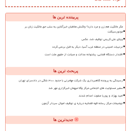
پربیننده ترین ها
مگر مالکیت هم زن و مرد دارد؟ واکنش مخاطبان خبرآنلاین به سلب حق مالکیت زنان بر
موتورسیکلت
ویلای علی کریمی توقیف شد، عکس
ترتیبات امنیتی در منطقه غرب آسیا، دیگر به قبل برنمی گردد
اقتدار دستگاه قضایی، پشتوانه عدالت و صیانت از حقوق ملت است
پربحث ترین ها
رسیدگی به پرونده کلاهبرداری یک شرکت مهاجرتی با حدود ۳۰۰ شاکی در دادسرای تهران
سفیر مسئولیت های اجتماعی مرکز وکلا میهمان خبرگزاری مهر شد
امید بهزاد و پوریا صفوت اعدام شدند
توضیحات مرکز رسانه قوه قضائیه درباره ی توقیف اموال سردار آزمون
جدیدترین ها