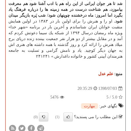
شد تا هر جوان ایرانی از این راه هم با ادب آشنا شود هم معرفت
بیاموزد، هم شناخت درست در همه زمینه ها را درباره فرهنگ یاد
بگیرد اما امروز: ماه درخشنده چوپنهان شود/ شب پَره بازیگر میدان
شود.
او را و هنرش را برای اولین بار در ۱۳۸۳ در اولین همایش
منقبت خوانان ایران شناساندم و آخرین بار در برنامه «شهر خدا»
ویژه ماه رمضان درسال ۱۳۹۴ از شبكه یك سیما دعوتش كردم كه
آمد و در مقابل بیشتر از دو هزار نفر جمعیت بیننده زنده درپای برج
میلاد هنرش را ارائه كرد و روز گذشته با همه داشته های هنری اش
به جهان دیگر كوچید. یاد و نامش گرامی و تسلیت به جامعه
هنرمندان آیینی كشور و خانواده داغدارش.» ۲۴۱۲۴۱
منبع:
علم عدل
1398/07/03
20:35:29
5476
5
/
5.0
تگهای خبر:
مهارت
این مطلب را می پسندید؟
(0)
(1)