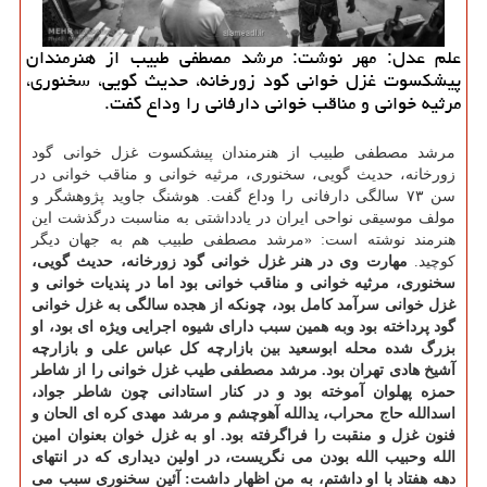
علم عدل: مهر نوشت: مرشد مصطفی طبیب از هنرمندان
پیشكسوت غزل خوانی گود زورخانه، حدیث گویی، سخنوری،
مرثیه خوانی و مناقب خوانی دارفانی را وداع گفت.
مرشد مصطفی طبیب از هنرمندان پیشكسوت غزل خوانی گود
زورخانه، حدیث گویی، سخنوری، مرثیه خوانی و مناقب خوانی در
سن ۷۳ سالگی دارفانی را وداع گفت. هوشنگ جاوید پژوهشگر و
مولف موسیقی نواحی ایران در یادداشتی به مناسبت درگذشت این
هنرمند نوشته است: «مرشد مصطفی طبیب هم به جهان دیگر
كوچید.
مهارت وی در هنر غزل خوانی گود زورخانه، حدیث گویی،
سخنوری، مرثیه خوانی و مناقب خوانی بود اما در پندیات خوانی و
غزل خوانی سرآمد كامل بود، چونكه از هجده سالگی به غزل خوانی
گود پرداخته بود وبه همین سبب دارای شیوه اجرایی ویژه ای بود، او
بزرگ شده محله ابوسعید بین بازارچه كل عباس علی و بازارچه
آشیخ هادی تهران بود.
مرشد مصطفی طیب غزل خوانی را از شاطر
حمزه پهلوان آموخته بود و در كنار استادانی چون شاطر جواد،
اسدالله حاج محراب، یدالله آهوچشم و مرشد مهدی كره ای الحان و
فنون غزل و منقبت را فراگرفته بود. او به غزل خوان بعنوان امین
الله وحبیب الله بودن می نگریست، در اولین دیداری كه در انتهای
دهه هفتاد با او داشتم، به من اظهار داشت: آئین سخنوری سبب می