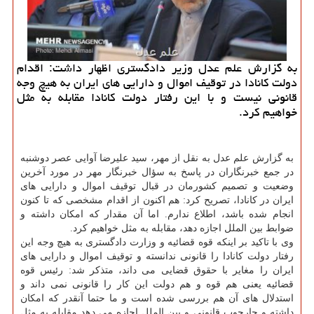
به گزارش علم عدل وزیر دادگستری اظهار داشت: اقدام
دولت كانادا در توقیف اموال و دارایی های ایران به هیچ وجه
قانونی نیست و با این رفتار دولت كانادا مقابله به مثل
خواهیم كرد.
به گزارش علم عدل به نقل از مهر، سید علیرضا آوایی عصر دوشنبه
در جمع خبرنگاران در پاسخ به سؤال خبرنگار مهر در مورد آخرین
وضعیت و تصمیم كشورمان در قبال توقیف اموال و دارایی های
ایران در كانادا، تصریح كرد: هم اكنون از اقدام مشخصی كه تا كنون
انجام شده باشد، اطلاع ندارم. اما آن مقدار كه امكان داشته و
ضوابط بین الملل اجازه دهد، مقابله به مثل خواهیم كرد.
وی با تاكید بر اینكه قوه قضائیه و وزارت دادگستری به هیچ وجه این
رفتار دولت كانادا را قانونی ندانسته و توقیف اموال و دارایی های
ایران را مغایر با حقوق قضایی می داند، متذكر شد: رئیس قوه
قضائیه یعنی هم قوه و هم دولت این كار را قانونی نمی داند و
استدلال های آن هم بررسی شده است و ما حتما آنقدر كه امكان
داشته و چارچوب قانونی و بین الملل اجازه می دهد مقابله به مثل