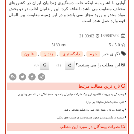
آوایی با اشاره به اینكه علت دستگیری زندانیان ایران در كشورهای
مختلف متفاوت می باشد، اضافه كرد: این زندانیان اغلب در دو بخش
مواد مخدر و ورود مجاز نمی باشد و در این زمینه معاونت بین الملل
قوه وارد عمل شده است.
1398/07/02
21:00:02
5139
5
/
5.0
تگهای خبر:
جرم
,
دادگستری
,
زندان
,
قانون
این مطلب را می پسندید؟
(0)
(1)
تازه ترین مطالب مرتبط
رسیدگی به پرونده کلاهبرداری یک شرکت مهاجرتی با حدود ۳۰۰ شاکی در دادسرای تهران
شرط معافیت کامل مالیات بر اجاره
پرونده رد مال انتقال مال غیر به هیأت عمومی رفت
ابلاغیه دادگستری در مورد مسدودسازی حساب های بانکی
نظرات بینندگان در مورد این مطلب