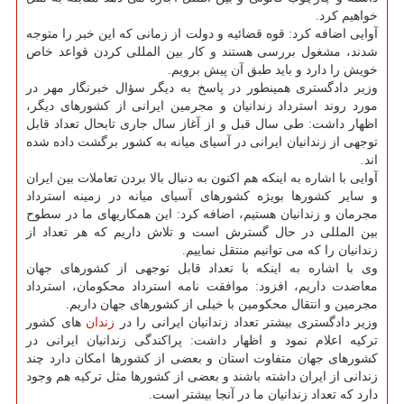
خواهیم كرد.
آوایی اضافه كرد: قوه قضائیه و دولت از زمانی كه این خبر را متوجه
شدند، مشغول بررسی هستند و كار بین المللی كردن قواعد خاص
خویش را دارد و باید طبق آن پیش برویم.
وزیر دادگستری همینطور در پاسخ به دیگر سؤال خبرنگار مهر در
مورد روند استرداد زندانیان و مجرمین ایرانی از كشورهای دیگر،
اظهار داشت: طی سال قبل و از آغاز سال جاری تابحال تعداد قابل
توجهی از زندانیان ایرانی در آسیای میانه به كشور برگشت داده شده
اند.
آوایی با اشاره به اینكه هم اكنون به دنبال بالا بردن تعاملات بین ایران
و سایر كشورها بویژه كشورهای آسیای میانه در زمینه استرداد
مجرمان و زندانیان هستیم، اضافه كرد: این همكاریهای ما در سطوح
بین المللی در حال گسترش است و تلاش داریم كه هر تعداد از
زندانیان را كه می توانیم منتقل نماییم.
وی با اشاره به اینكه با تعداد قابل توجهی از كشورهای جهان
معاضدت داریم، افزود: موافقت نامه استرداد محكومان، استرداد
مجرمین و انتقال محكومین با خیلی از كشورهای جهان داریم.
وزیر دادگستری بیشتر تعداد زندانیان ایرانی را در
زندان
های كشور
تركیه اعلام نمود و اظهار داشت: پراكندگی زندانیان ایرانی در
كشورهای جهان متفاوت استان و بعضی از كشورها امكان دارد چند
زندانی از ایران داشته باشند و بعضی از كشورها مثل تركیه هم وجود
دارد كه تعداد زندانیان ما در آنجا بیشتر است.