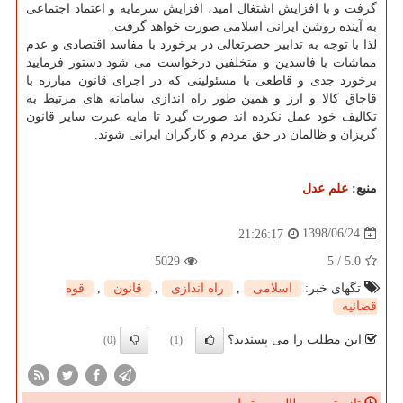
گرفت و با افزایش اشتغال امید، افزایش سرمایه و اعتماد اجتماعی
به آینده روشن ایرانی اسلامی صورت خواهد گرفت.
لذا با توجه به تدابیر حضرتعالی در برخورد با مفاسد اقتصادی و عدم
مماشات با فاسدین و متخلفین درخواست می شود دستور فرمایید
برخورد جدی و قاطعی با مسئولینی كه در اجرای قانون مبارزه با
قاچاق كالا و ارز و همین طور راه اندازی سامانه های مرتبط به
تكالیف خود عمل نكرده اند صورت گیرد تا مایه عبرت سایر قانون
گریزان و ظالمان در حق مردم و كارگران ایرانی شوند.
منبع:
علم عدل
1398/06/24
21:26:17
5029
5
/
5.0
تگهای خبر:
اسلامی
,
راه اندازی
,
قانون
,
قوه
قضائیه
این مطلب را می پسندید؟
(0)
(1)