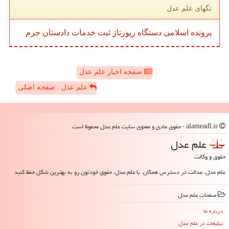
تگهای علم عدل
پرونده
اسلامی
دستگاه
رپورتاژ
ثبت
خدمات
دادستان
جرم
صفحه اخبار علم عدل
علم عدل : صفحه اصلی
alameadl.ir - حقوق مادی و معنوی سایت علم عدل محفوظ است
علم عدل
حقوق و وکالت
علم عدل، عدالت در دسترس همگان. با علم عدل، حقوق خودتون رو به بهترین شکل حفظ کنید
صفحات علم عدل
درباره ما
تبلیغات در علم عدل