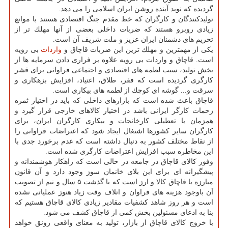
گردیده كه نوید آینده روشن ایران اسلامی را می دهد.
تولیدكنندگان و كارگران كه خط مقدم جنگ اقتصادی هستند با موانع
زیادی روبرو هستند كه ضربات داخلی بعضی از آنها مهلك تر از
تحریم های دشمنان ایران عزیز و ملت شریف آن است.
یكی از مهمترین و مهلك ترین این ضربات قاچاق و
واردات
بی رویه
است. قاچاق و واردات بی رویه علاوه بر فراری دادن سرمایه ها از
بخش تولید، سبب لطمه های اقتصادی و اجتماعی فراوانی برای قشر
كارگری گردیده است كه فقر، طلاق، اعتیاد، افزایش بزهكاری و
سرقت و... گوشه ای كوچك از لطمه های بیكاری است.
قاچاق باعث شده است كه بازارهای داخلی كه باید در اختیار ثمره
زحمات كارگر ایرانی باشد در اختیار كالاهای خارجی قرار گیرد و
همزمان با تعطیلی كارخانجات و بیكاری كارگران ایران، برای
كارگران سایر كشورها اشتغال ایجاد شود كه اعتراضات فراوانی را
از نقاط مختلف كشور به دنبال داشته است كه عدم برخورد جدی با
این مخاطره سبب افزایش اعتراضات كارگری شده است.
وفور كالای قاچاق در جامعه در حالی است كه راهكار هوشمندانه و
پیشگیرانه ای برای این بلای خانمان سوز وجود دارد و آن قانون
مبارزه با قاچاق كالا و ارز است كه با گذشت ۵ سال و نیم از تصویب
آن باوجود هزینه های فراوان و اتلاف وقت زیاد هنوز عملیاتی نشده
است و هر روز شاهد كشفیات مقادیر زیادی كالای قاچاق هستیم كه
بنا به ادعای مسئولین بخش كمی از قاچاق كشف می شود.
با خروج كالای قاچاق از بازار، تولید به معنای واقعی رونق خواهد