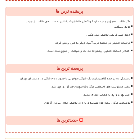
پربیننده ترین ها
مگر مالکیت هم زن و مرد دارد؟ واکنش مخاطبان خبرآنلاین به سلب حق مالکیت زنان بر
موتورسیکلت
ویلای علی کریمی توقیف شد، عکس
ترتیبات امنیتی در منطقه غرب آسیا، دیگر به قبل برنمی گردد
اقتدار دستگاه قضایی، پشتوانه عدالت و صیانت از حقوق ملت است
پربحث ترین ها
رسیدگی به پرونده کلاهبرداری یک شرکت مهاجرتی با حدود ۳۰۰ شاکی در دادسرای تهران
سفیر مسئولیت های اجتماعی مرکز وکلا میهمان خبرگزاری مهر شد
امید بهزاد و پوریا صفوت اعدام شدند
توضیحات مرکز رسانه قوه قضائیه درباره ی توقیف اموال سردار آزمون
جدیدترین ها